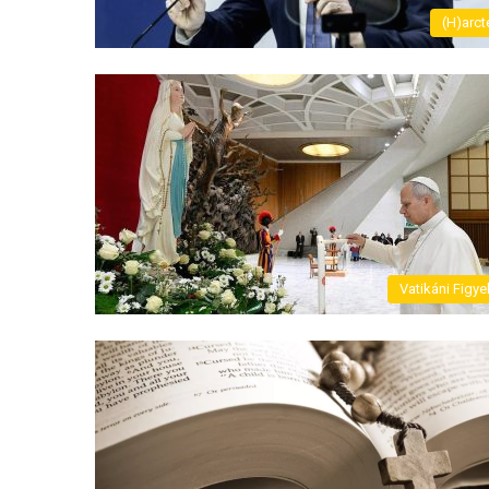
(H)arct
Vatikáni Figye