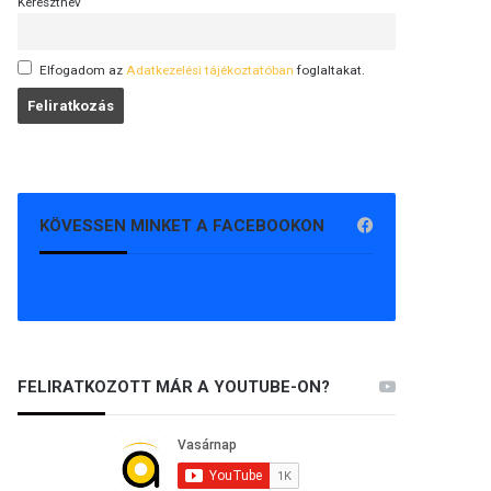
Keresztnév
Elfogadom az
Adatkezelési tájékoztatóban
foglaltakat.
KÖVESSEN MINKET A FACEBOOKON
FELIRATKOZOTT MÁR A YOUTUBE-ON?