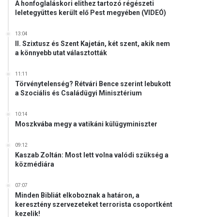
A honfoglaláskori elithez tartozó régészeti
leletegyüttes került elő Pest megyében (VIDEÓ)
13:04
II. Szixtusz és Szent Kajetán, két szent, akik nem
a könnyebb utat választották
11:11
Törvénytelenség? Rétvári Bence szerint lebukott
a Szociális és Családügyi Minisztérium
10:14
Moszkvába megy a vatikáni külügyminiszter
09:12
Kaszab Zoltán: Most lett volna valódi szükség a
közmédiára
07:07
Minden Bibliát elkoboznak a határon, a
keresztény szervezeteket terrorista csoportként
kezelik!