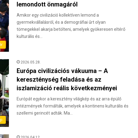
lemondott önmagáról
Amikor egy civilizáció kollektíven lemond a
gyermekvállalásról, és a demográfiai űrt olyan
tömegekkel akarja betölteni, amelyek gyökeresen eltérő
kulturális és…
ér
2026.05.28.
Európa civilizációs vákuuma – A
kereszténység feladása és az
iszlamizáció reális következményei
Európát egykor a keresztény világkép és az arra épülő
intézmények formálták, amelyek a kontinens kulturális és
szellemi gerincét adták. Ma…
ap
2026.04.12.