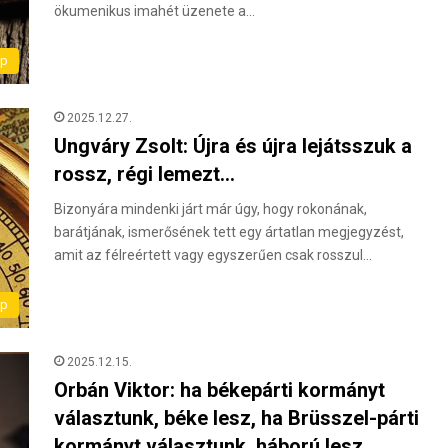
ökumenikus imahét üzenete a…
ap
2025.12.27.
Ungváry Zsolt: Újra és újra lejátsszuk a
rossz, régi lemezt…
Bizonyára mindenki járt már úgy, hogy rokonának,
barátjának, ismerősének tett egy ártatlan megjegyzést,
amit az félreértett vagy egyszerűen csak rosszul…
ap
2025.12.15.
Orbán Viktor: ha békepárti kormányt
választunk, béke lesz, ha Brüsszel-párti
kormányt választunk, háború lesz