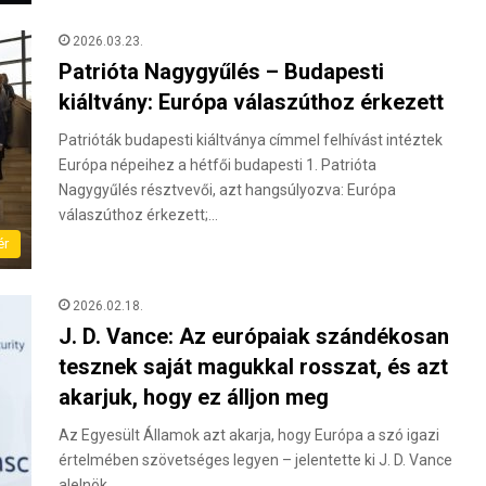
2026.03.23.
Patrióta Nagygyűlés – Budapesti
kiáltvány: Európa válaszúthoz érkezett
Patrióták budapesti kiáltványa címmel felhívást intéztek
Európa népeihez a hétfői budapesti 1. Patrióta
Nagygyűlés résztvevői, azt hangsúlyozva: Európa
válaszúthoz érkezett;…
ér
2026.02.18.
J. D. Vance: Az európaiak szándékosan
tesznek saját magukkal rosszat, és azt
akarjuk, hogy ez álljon meg
Az Egyesült Államok azt akarja, hogy Európa a szó igazi
értelmében szövetséges legyen – jelentette ki J. D. Vance
alelnök…