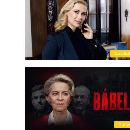
Családhá
(H)arct