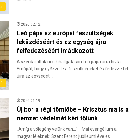
ér
2026.02.12.
Leó pápa az európai feszültségek
leküzdéséért és az egység újra
felfedezéséért imádkozott
A szerdai általános kihallgatáson Leó pápa arra hívta
Európát, hogy győzze le a feszültségeket és fedezze fel
újra az egységet.…
lő
2026.01.19.
Új bor a régi tömlőbe – Krisztus ma is a
nemzet védelmét kéri tőlünk
„Amíg a vőlegény velünk van…” – Mai evangélium a
magyar léleknek: Szent Ferenc jubileumi éve és