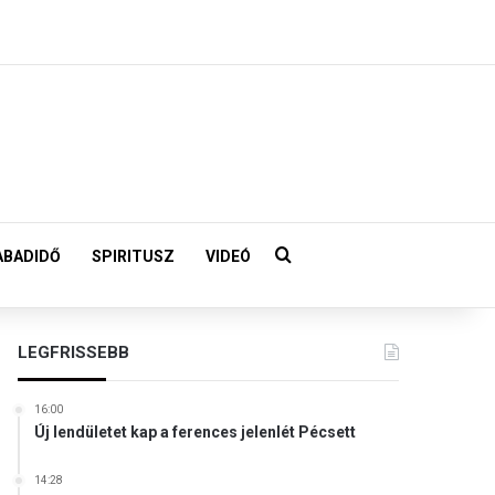
Keresés:
ABADIDŐ
SPIRITUSZ
VIDEÓ
LEGFRISSEBB
16:00
Új lendületet kap a ferences jelenlét Pécsett
14:28