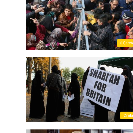
(H)arct
Címl