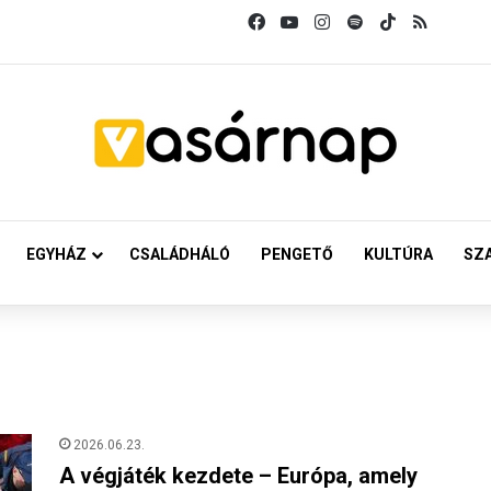
Facebook
YouTube
Instagram
Spotify
TikTok
RSS
EGYHÁZ
CSALÁDHÁLÓ
PENGETŐ
KULTÚRA
SZ
2026.06.23.
A végjáték kezdete – Európa, amely