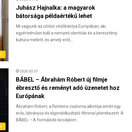
Juhász Hajnalka: a magyarok
bátorsága példaértékű lehet
Mi vagyunk az utolsó védőbástya Európában, aki
egyértelműen kiáll a nemzeti identitás és a keresztény
kultúra mellett, és amely erőt,…
ló
2026.03.31.
BÁBEL – Ábrahám Róbert új filmje
ébresztő és reményt adó üzenetet hoz
Európának
Ábrahám Róbert, a Renitens csatorna alkotója ismét egy
erős, látványos és elgondolkodtató filmmel jelentkezett. A
BÁBEL – A formálódó birodalom…
ér