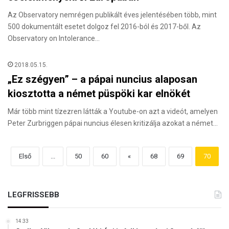
Az Observatory nemrégen publikált éves jelentésében több, mint
500 dokumentált esetet dolgoz fel 2016-ból és 2017-ből. Az
Observatory on Intolerance…
2018.05.15.
„Ez szégyen” – a pápai nuncius alaposan
kiosztotta a német püspöki kar elnökét
Már több mint tízezren látták a Youtube-on azt a videót, amelyen
Peter Zurbriggen pápai nuncius élesen kritizálja azokat a német…
Első
...
50
60
«
68
69
70
LEGFRISSEBB
14:33