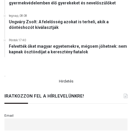
gyermekvédelemben élő gyerekeket és nevelőszülőket
tegnap, 08:08
Ungváry Zsolt: A felelősség azokat is terheli, akik a
döntéshozót kiválasztják
Péntek 17:40
Felvették őket magyar egyetemekre, mégsem jöhetnek: nem
kapnak ösztöndíjat a keresztény fiatalok
.
Hirdetés
IRATKOZZON FEL A HÍRLEVELÜNKRE!
Email