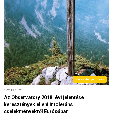
Keresztényüldözés
2018.05.25.
Az Observatory 2018. évi jelentése
keresztények elleni intoleráns
cselekményekről Európában