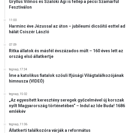
Gryllus Vilmos és Szalóki Ági is fellép a pécsi Szamárfül
Fesztiválon
11:00
Harminc éve Jézussal az úton – jubileumi dicsőítő esttel ad
hálát Csiszér László
07:09
Ritka állatok és másfél évszázados múlt – 160 éves lett az
ország első állatkertje
tegnap, 17:34
Íme a katolikus fiatalok szöuli Ifjúsági Világtalálkozójának
himnusza (VIDEÓ)
tegnap, 15:02
„Az egyesített keresztény seregek győzelmével új korszak
nyílt Magyarország történetében“ – Indul az Ide Buda! 1686
emlékév
tegnap, 11:06
Állatkerti találkozóra várják a református