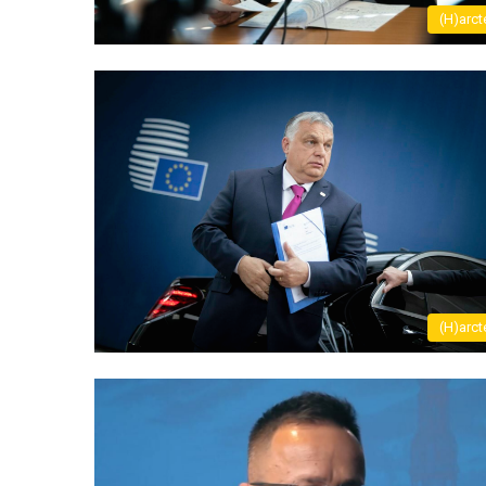
(H)arct
(H)arct