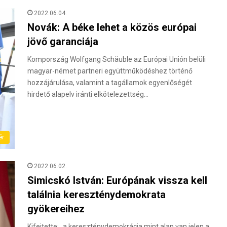
2022.06.04.
Novák: A béke lehet a közös európai
jövő garanciája
Kompország Wolfgang Schäuble az Európai Unión belüli
magyar-német partneri együttműködéshez történő
hozzájárulása, valamint a tagállamok egyenlőségét
hirdető alapelv iránti elkötelezettség…
ér
2022.06.02.
Simicskó István: Európának vissza kell
találnia kereszténydemokrata
gyökereihez
Kifejtette: „a kereszténydemokrácia mint alap van jelen a