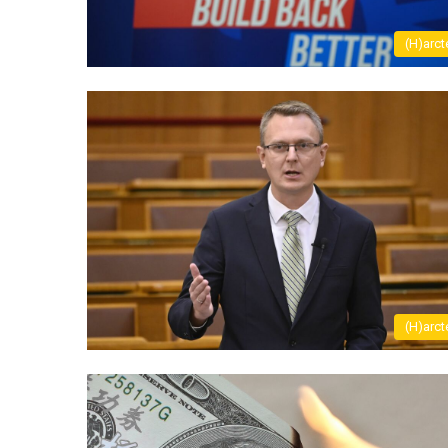
(H)arct
(H)arct