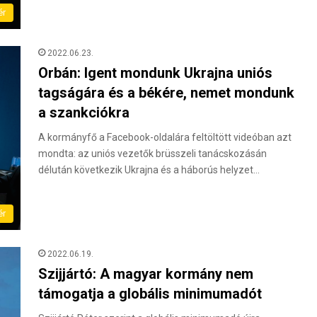
ér
2022.06.23.
Orbán: Igent mondunk Ukrajna uniós
tagságára és a békére, nemet mondunk
a szankciókra
A kormányfő a Facebook-oldalára feltöltött videóban azt
mondta: az uniós vezetők brüsszeli tanácskozásán
délután következik Ukrajna és a háborús helyzet…
ér
2022.06.19.
Szijjártó: A magyar kormány nem
támogatja a globális minimumadót