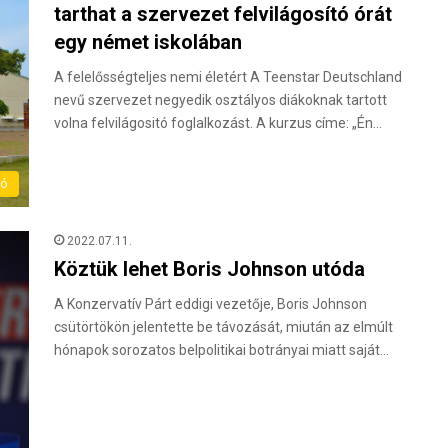
tarthat a szervezet felvilágosító órát
egy német iskolában
A felelősségteljes nemi életért A Teenstar Deutschland
nevű szervezet negyedik osztályos diákoknak tartott
volna felvilágositó foglalkozást. A kurzus címe: „Én…
ló
2022.07.11.
Köztük lehet Boris Johnson utóda
A Konzervatív Párt eddigi vezetője, Boris Johnson
csütörtökön jelentette be távozását, miután az elmúlt
hónapok sorozatos belpolitikai botrányai miatt saját…