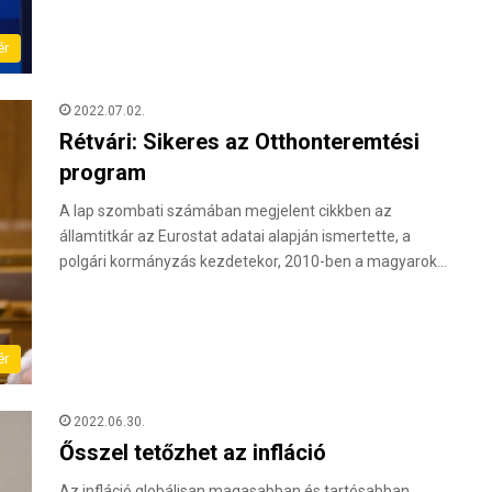
ér
2022.07.02.
Rétvári: Sikeres az Otthonteremtési
program
A lap szombati számában megjelent cikkben az
államtitkár az Eurostat adatai alapján ismertette, a
polgári kormányzás kezdetekor, 2010-ben a magyarok…
ér
2022.06.30.
Ősszel tetőzhet az infláció
Az infláció globálisan magasabban és tartósabban