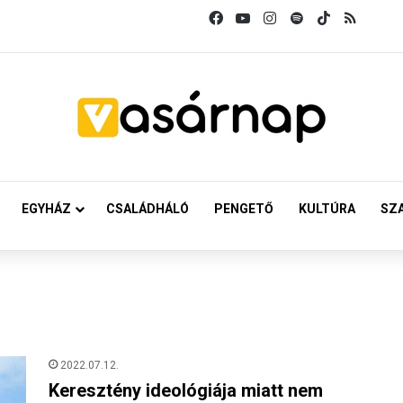
Facebook
YouTube
Instagram
Spotify
TikTok
RSS
EGYHÁZ
CSALÁDHÁLÓ
PENGETŐ
KULTÚRA
SZ
2022.07.12.
Keresztény ideológiája miatt nem