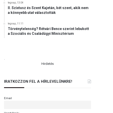
tegnap, 13:04
II. Szixtusz és Szent Kajetán, két szent, akik nem
a könnyebb utat választották
tegnap, 11:11
Törvénytelenség? Rétvári Bence szerint lebukott
a Szociális és Családügyi Minisztérium
.
Hirdetés
IRATKOZZON FEL A HÍRLEVELÜNKRE!
Email