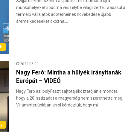
Szijjártó Péter szerint a globális minimumadó újra
munkahelyeket sodorna veszélybe világszerte, ráadásul a
termelő vállalatok adóterheinek növekedése újabb
áremelkedéseket okozna,…
éb
2022.06.09.
Nagy Feró: Mintha a hülyék irányítanák
Európát – VIDEÓ
Nagy Feró az IpolyFeszt sajtótájékoztatóján elmondta,
hogy a 20. századot a magyarság nem szerethette meg.
Villáminterjúnkban arról kérdeztük, hogy mi…
ny