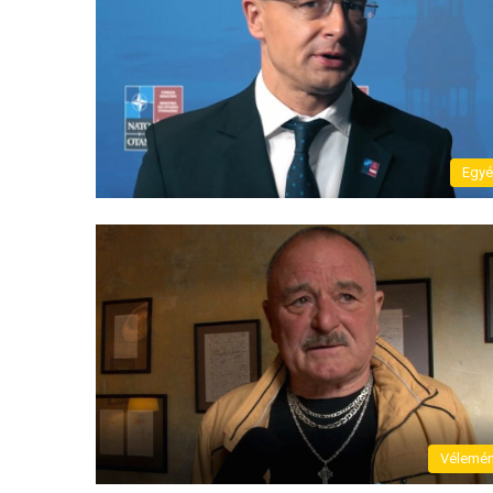
Egy
Vélemé