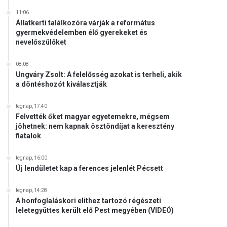
11:06
Állatkerti találkozóra várják a református
gyermekvédelemben élő gyerekeket és
nevelőszülőket
08:08
Ungváry Zsolt: A felelősség azokat is terheli, akik
a döntéshozót kiválasztják
tegnap, 17:40
Felvették őket magyar egyetemekre, mégsem
jöhetnek: nem kapnak ösztöndíjat a keresztény
fiatalok
tegnap, 16:00
Új lendületet kap a ferences jelenlét Pécsett
tegnap, 14:28
A honfoglaláskori elithez tartozó régészeti
leletegyüttes került elő Pest megyében (VIDEÓ)