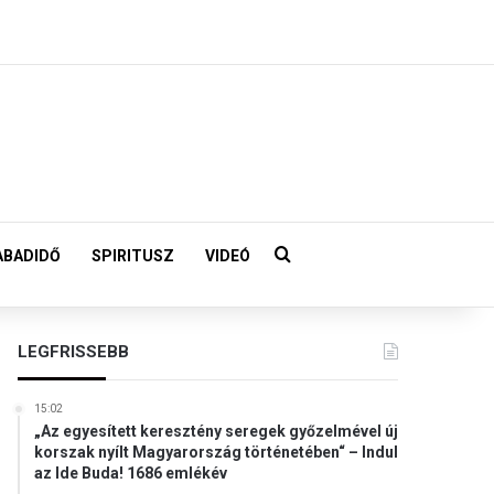
Keresés:
ABADIDŐ
SPIRITUSZ
VIDEÓ
LEGFRISSEBB
15:02
„Az egyesített keresztény seregek győzelmével új
korszak nyílt Magyarország történetében“ – Indul
az Ide Buda! 1686 emlékév