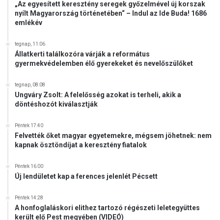
„Az egyesített keresztény seregek győzelmével új korszak
nyílt Magyarország történetében“ – Indul az Ide Buda! 1686
emlékév
tegnap, 11:06
Állatkerti találkozóra várják a református
gyermekvédelemben élő gyerekeket és nevelőszülőket
tegnap, 08:08
Ungváry Zsolt: A felelősség azokat is terheli, akik a
döntéshozót kiválasztják
Péntek 17:40
Felvették őket magyar egyetemekre, mégsem jöhetnek: nem
kapnak ösztöndíjat a keresztény fiatalok
Péntek 16:00
Új lendületet kap a ferences jelenlét Pécsett
Péntek 14:28
A honfoglaláskori elithez tartozó régészeti leletegyüttes
került elő Pest megyében (VIDEÓ)