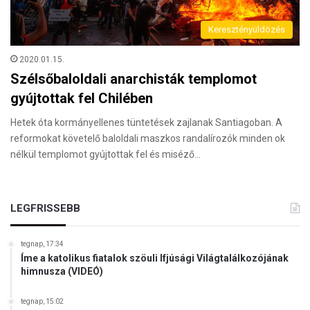
Keresztényüldözés
2020.01.15.
Szélsőbaloldali anarchisták templomot
gyújtottak fel Chilében
Hetek óta kormányellenes tüntetések zajlanak Santiagoban. A
reformokat követelő baloldali maszkos randalírozók minden ok
nélkül templomot gyújtottak fel és miséző…
LEGFRISSEBB
tegnap, 17:34
Íme a katolikus fiatalok szöuli Ifjúsági Világtalálkozójának
himnusza (VIDEÓ)
tegnap, 15:02