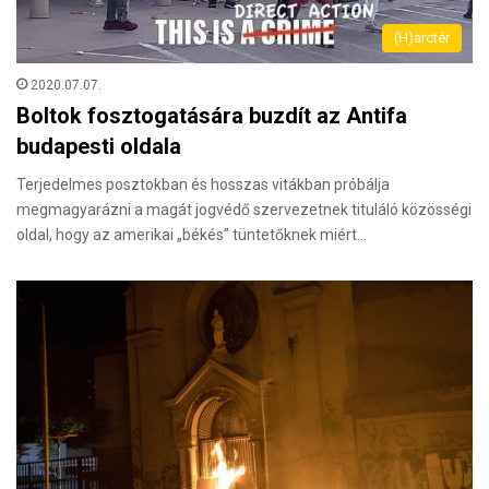
(H)arctér
2020.07.07.
Boltok fosztogatására buzdít az Antifa
budapesti oldala
Terjedelmes posztokban és hosszas vitákban próbálja
megmagyarázni a magát jogvédő szervezetnek tituláló közösségi
oldal, hogy az amerikai „békés” tüntetőknek miért…