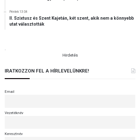
Péntek 13:04
II. Szixtusz és Szent Kajetán, két szent, akik nem a könnyebb
utat választották
.
Hirdetés
IRATKOZZON FEL A HÍRLEVELÜNKRE!
Email
Vezetéknév
Keresztnév