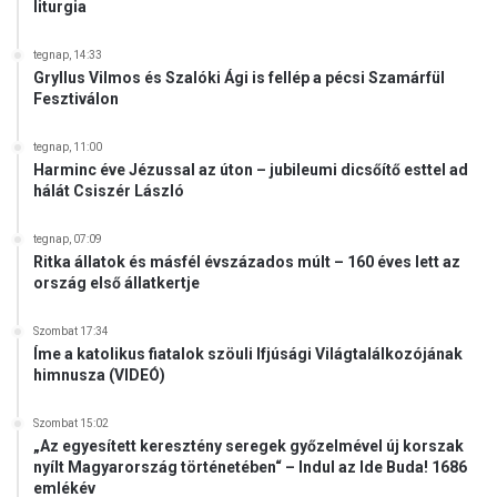
liturgia
tegnap, 14:33
Gryllus Vilmos és Szalóki Ági is fellép a pécsi Szamárfül
Fesztiválon
tegnap, 11:00
Harminc éve Jézussal az úton – jubileumi dicsőítő esttel ad
hálát Csiszér László
tegnap, 07:09
Ritka állatok és másfél évszázados múlt – 160 éves lett az
ország első állatkertje
Szombat 17:34
Íme a katolikus fiatalok szöuli Ifjúsági Világtalálkozójának
himnusza (VIDEÓ)
Szombat 15:02
„Az egyesített keresztény seregek győzelmével új korszak
nyílt Magyarország történetében“ – Indul az Ide Buda! 1686
emlékév