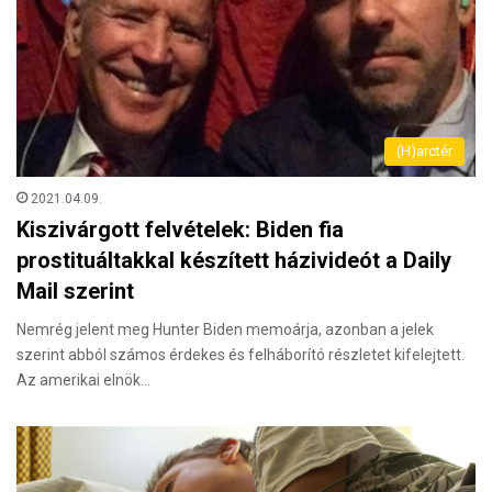
(H)arctér
2021.04.09.
Kiszivárgott felvételek: Biden fia
prostituáltakkal készített házivideót a Daily
Mail szerint
Nemrég jelent meg Hunter Biden memoárja, azonban a jelek
szerint abból számos érdekes és felháborító részletet kifelejtett.
Az amerikai elnök…