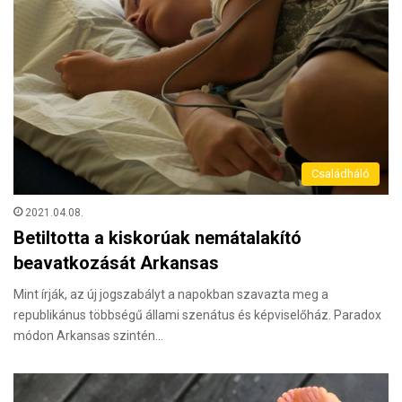
Családháló
2021.04.08.
Betiltotta a kiskorúak nemátalakító
beavatkozását Arkansas
Mint írják, az új jogszabályt a napokban szavazta meg a
republikánus többségű állami szenátus és képviselőház. Paradox
módon Arkansas szintén…