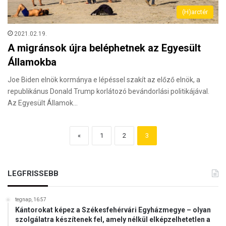
(H)arctér
2021.02.19.
A migránsok újra beléphetnek az Egyesült
Államokba
Joe Biden elnök kormánya e lépéssel szakít az előző elnök, a
republikánus Donald Trump korlátozó bevándorlási politikájával.
Az Egyesült Államok…
«
1
2
3
LEGFRISSEBB
tegnap, 16:57
Kántorokat képez a Székesfehérvári Egyházmegye – olyan
szolgálatra készítenek fel, amely nélkül elképzelhetetlen a