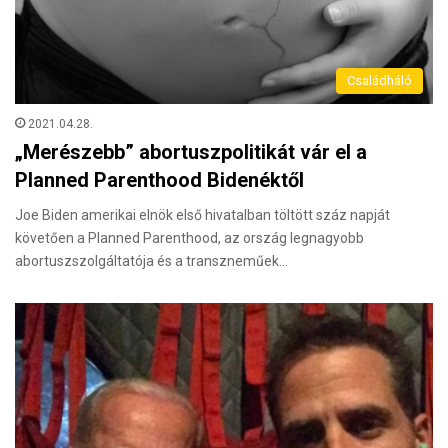
Családháló
2021.04.28.
„Merészebb” abortuszpolitikát vár el a
Planned Parenthood Bidenéktől
Joe Biden amerikai elnök első hivatalban töltött száz napját
követően a Planned Parenthood, az ország legnagyobb
abortuszszolgáltatója és a transzneműek…