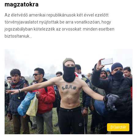
magzatokra
Az életvédő amerikai republikánusok két évvel ezelőtt
törvényjavaslatot nyújtottak be arra vonatkozóan, hogy
jogszabályban kötelezzék az orvosokat: minden esetben
biztosítaniuk…
(H)arctér