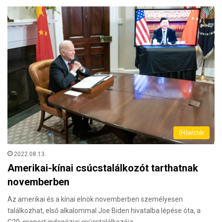
(H)arctér
2022.08.13.
Amerikai-kínai csúcstalálkozót tarthatnak
novemberben
Az amerikai és a kínai elnök novemberben személyesen
találkozhat, első alkalommal Joe Biden hivatalba lépése óta, a
G20-csoport indonéziai csúcstalálkozója…