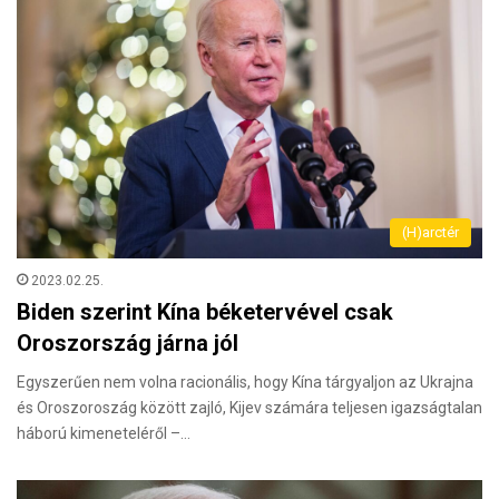
(H)arctér
2023.02.25.
Biden szerint Kína béketervével csak
Oroszország járna jól
Egyszerűen nem volna racionális, hogy Kína tárgyaljon az Ukrajna
és Oroszoroszág között zajló, Kijev számára teljesen igazságtalan
háború kimeneteléről –…