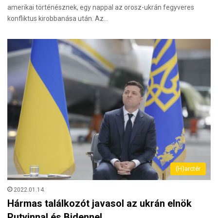
amerikai történésznek, egy nappal az orosz-ukrán fegyveres
konfliktus kirobbanása után. Az…
(H)arctér
2022.01.14.
Hármas találkozót javasol az ukrán elnök
Putyinnal és Bidennel