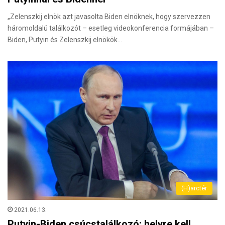
„Zelenszkij elnök azt javasolta Biden elnöknek, hogy szervezzen
háromoldalú találkozót – esetleg videokonferencia formájában –
Biden, Putyin és Zelenszkij elnökök…
(H)arctér
2021.06.13.
Putyin-Biden csúcstalálkozó: helyre kell