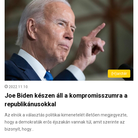
(H)arctér
2022.11.10.
Joe Biden készen áll a kompromisszumra a
republikánusokkal
Az elnök a választás politikai kimenetelét illetően megjegyezte,
hogy a demokraták erős éjszakán vannak túl, amit szerinte az
bizonyít, hogy…