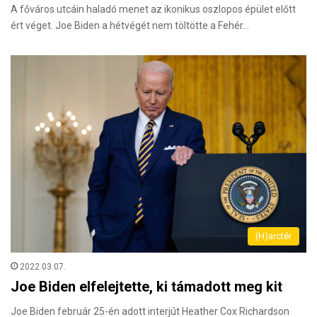
A főváros utcáin haladó menet az ikonikus oszlopos épület előtt
ért véget. Joe Biden a hétvégét nem töltötte a Fehér…
(H)arctér
2022.03.07.
Joe Biden elfelejtette, ki támadott meg kit
Joe Biden február 25-én adott interjút Heather Cox Richardson