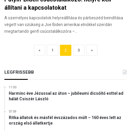
állítani a kapcsolatokat
A személyes kapcsolatok helyreállítása és párbeszéd beindítása
végett van szükség a Joe Biden amerikai elnökkel szerdán
megtartandó genfi csúcstalálkozóra –…
«
1
2
3
»
LEGFRISSEBB
11:00
Harminc éve Jézussal az úton – jubileumi dicsőítő esttel ad
hálát Csiszér László
07:09
Ritka állatok és másfél évszázados múlt – 160 éves lett az
ország első állatkertje