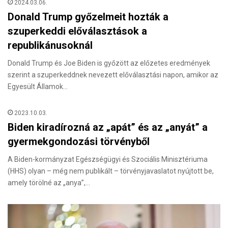
2024.03.06.
Donald Trump győzelmeit hozták a
szuperkeddi előválasztások a
republikánusoknál
Donald Trump és Joe Biden is győzött az előzetes eredmények
szerint a szuperkeddnek nevezett előválasztási napon, amikor az
Egyesült Államok…
2023.10.03.
Biden kiradírozná az „apát” és az „anyát” a
gyermekgondozási törvényből
A Biden-kormányzat Egészségügyi és Szociális Minisztériuma
(HHS) olyan – még nem publikált – törvényjavaslatot nyújtott be,
amely törölné az „anya”,…