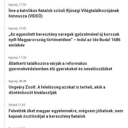
tegnap, 17:34
Íme a katolikus fiatalok szöuli Ifjúsági Világtalálkozójának
himnusza (VIDEÓ)
tegnap, 15:02
„Az egyesített keresztény seregek győzelmével új korszak
nyílt Magyarország történetében“ – Indul az Ide Buda! 1686
emlékév
tegnap, 11:06
Állatkerti találkozóra várják a református
gyermekvédelemben élő gyerekeket és nevelőszülőket
tegnap, 08:08
Ungváry Zsolt: A felelősség azokat is terheli, akik a
döntéshozót kiválasztják
Péntek 17:40
Felvették őket magyar egyetemekre, mégsem jöhetnek: nem
kapnak ösztöndíjat a keresztény fiatalok