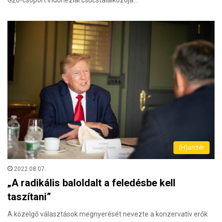
(H)arctér
2022.08.07.
„A radikális baloldalt a feledésbe kell
taszítani”
A közelgő választások megnyerését nevezte a konzervatív erők