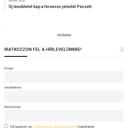
Péntek 16:00
Új lendületet kap a ferences jelenlét Pécsett
.
Hirdetés
IRATKOZZON FEL A HÍRLEVELÜNKRE!
Email
Vezetéknév
Keresztnév
Elfogadom az
Adatkezelési tájékoztatóban
foglaltakat.