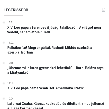
k
e
LEGFRISSEBB
i
„
n
15:31
e
XIV. Leó pápa a ferences ifjúsági találkozón: A világot nem
m
védeni, hanem átölelni kell
k
ü
14:02
l
Felháborító! Megrongálták Radnóti Miklós szobrát a
ö
szerbiai Borban
n
b
12:35
ö
„Őbenne mi is Isten gyermekei lehetünk” – Barsi Balázs atya
z
a Miatyánkról
n
e
11:08
k
XIV. Leó pápa hamarosan Dél-Amerikába utazik
”
?
10:04
Latorcai Csaba: Káosz, kapkodás és dilettantizmus jellemzi
a Tisza kormányzását