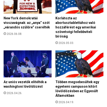
h
u
o
n
g
k
y
New York demokratái
Korlátozta az
a
visszavágnak: az „anya” szót
abortusztablettához való
m
„várandós szülőre” cserélték
hozzáférést egy amerikai
szövetségi fellebbviteli
e
2026.06.08.
bíróság
l
e
2026.05.03.
g
p
á
r
o
k
g
Az uniós vezetők elítélték a
Többen megsebesültek egy
y
washingtoni lövöldözést
egyetemi campuson kitört
e
lövöldözésben az Egyesült
r
2026.04.26.
Államokban
m
e
2026.04.19.