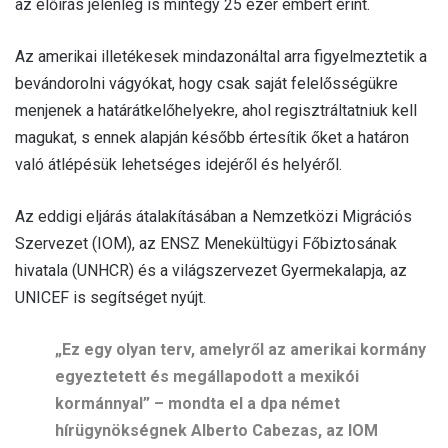
az előírás jelenleg is mintegy 25 ezer embert érint.
Az amerikai illetékesek mindazonáltal arra figyelmeztetik a
bevándorolni vágyókat, hogy csak saját felelősségükre
menjenek a határátkelőhelyekre, ahol regisztráltatniuk kell
magukat, s ennek alapján később értesítik őket a határon
való átlépésük lehetséges idejéről és helyéről.
Az eddigi eljárás átalakításában a Nemzetközi Migrációs
Szervezet (IOM), az ENSZ Menekültügyi Főbiztosának
hivatala (UNHCR) és a világszervezet Gyermekalapja, az
UNICEF is segítséget nyújt.
„Ez egy olyan terv, amelyről az amerikai kormány
egyeztetett és megállapodott a mexikói
kormánnyal” – mondta el a dpa német
hírügynökségnek Alberto Cabezas, az IOM