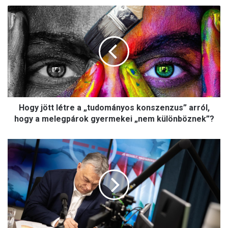
H
o
g
y
j
ö
t
t
l
Hogy jött létre a „tudományos konszenzus” arról,
é
t
hogy a melegpárok gyermekei „nem különböznek”?
r
e
O
a
r
„
b
t
á
u
n
d
:
o
v
m
e
á