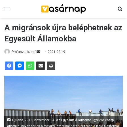
Menü
K
A migránsok újra beléphetnek az
Egyesült Államokba
Prófusz József
S
2021.02.19.
e
n
d
a
n
e
m
a
i
Tijuana, 2018. november 14. Az Egyesült Államokba igyekvõ közép-
l
amerikai bevándorlók a mexikói-amerikai határkerítésen a Baja California