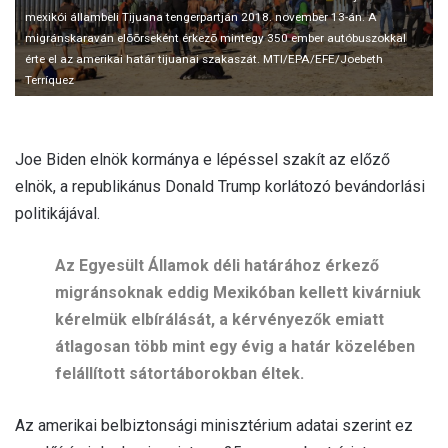
mexikói állambeli Tijuana tengerpartján 2018. november 13-án. A
migránskaraván elõõrseként érkezõ mintegy 350 ember autóbuszokkal
érte el az amerikai határ tijuanai szakaszát. MTI/EPA/EFE/Joebeth
Terríquez
Joe Biden elnök kormánya e lépéssel szakít az előző
elnök, a republikánus Donald Trump korlátozó bevándorlási
politikájával.
Az Egyesült Államok déli határához érkező
migránsoknak eddig Mexikóban kellett kivárniuk
kérelmük elbírálását, a kérvényezők emiatt
átlagosan több mint egy évig a határ közelében
felállított sátortáborokban éltek.
Az amerikai belbiztonsági minisztérium adatai szerint ez