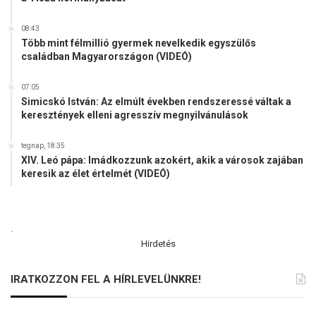
08:43
Több mint félmillió gyermek nevelkedik egyszülős
családban Magyarországon (VIDEÓ)
07:05
Simicskó István: Az elmúlt években rendszeressé váltak a
keresztények elleni agresszív megnyilvánulások
tegnap, 18:35
XIV. Leó pápa: Imádkozzunk azokért, akik a városok zajában
keresik az élet értelmét (VIDEÓ)
.
Hirdetés
IRATKOZZON FEL A HÍRLEVELÜNKRE!