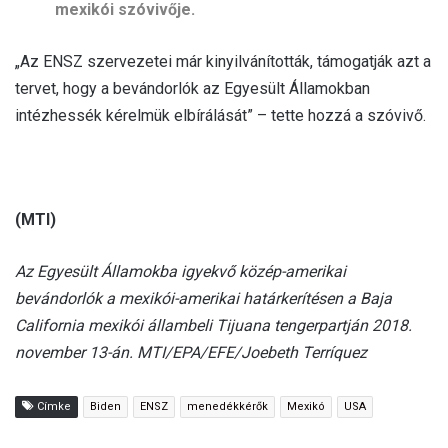
mexikói szóvivője.
„Az ENSZ szervezetei már kinyilvánították, támogatják azt a
tervet, hogy a bevándorlók az Egyesült Államokban
intézhessék kérelmük elbírálását” – tette hozzá a szóvivő.
(MTI)
Az Egyesült Államokba igyekvő közép-amerikai
bevándorlók a mexikói-amerikai határkerítésen a Baja
California mexikói állambeli Tijuana tengerpartján 2018.
november 13-án. MTI/EPA/EFE/Joebeth Terríquez
Címke
Biden
ENSZ
menedékkérők
Mexikó
USA