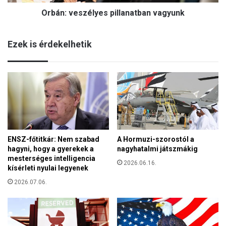
s
n
Orbán: veszélyes pillanatban vagyunk
z
y
é
o
l
s
Ezek is érdekelhetik
y
k
e
o
s
n
p
s
i
z
l
e
l
n
a
z
n
u
ENSZ-főtitkár: Nem szabad
A Hormuzi-szorostól a
a
s
hagyni, hogy a gyerekek a
nagyhatalmi játszmákig
t
”
mesterséges intelligencia
b
2026.06.16.
a
kísérleti nyulai legyenek
a
r
n
2026.07.06.
r
v
ó
a
l
g
,
y