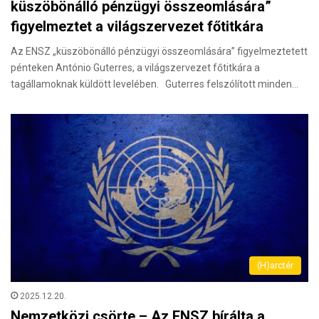
küszöbönálló pénzügyi összeomlására”
figyelmeztet a világszervezet főtitkára
Az ENSZ „küszöbönálló pénzügyi összeomlására” figyelmeztetett
pénteken António Guterres, a világszervezet főtitkára a
tagállamoknak küldött levelében. Guterres felszólított minden…
(H)arctér
2025.12.20.
Nemzetközi csörte – Az ENSZ bírálta a