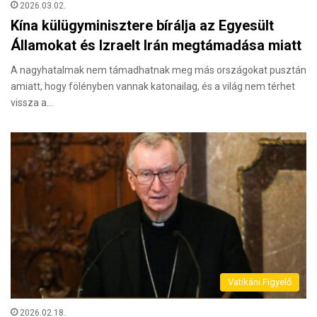
2026.03.02.
Kína külügyminisztere bírálja az Egyesült
Államokat és Izraelt Irán megtámadása miatt
A nagyhatalmak nem támadhatnak meg más országokat pusztán
amiatt, hogy fölényben vannak katonailag, és a világ nem térhet
vissza a…
Vatikáni Figyelő
2026.02.18.