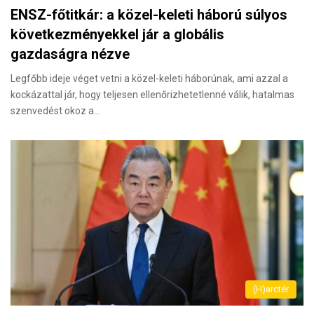
ENSZ-főtitkár: a közel-keleti háború súlyos
következményekkel jár a globális
gazdaságra nézve
Legfőbb ideje véget vetni a közel-keleti háborúnak, ami azzal a
kockázattal jár, hogy teljesen ellenőrizhetetlenné válik, hatalmas
szenvedést okoz a…
(H)arctér