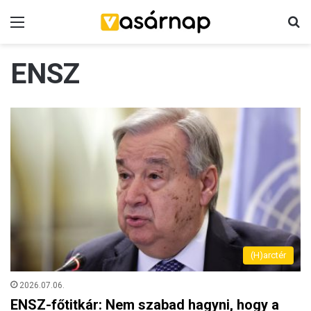
Menü
K
ENSZ
(H)arctér
2026.07.06.
ENSZ-főtitkár: Nem szabad hagyni, hogy a