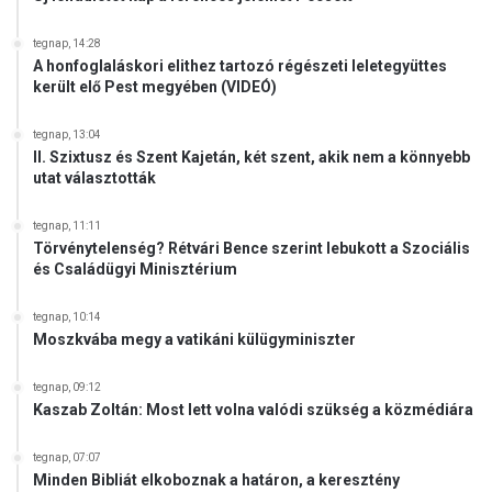
tegnap, 14:28
A honfoglaláskori elithez tartozó régészeti leletegyüttes
került elő Pest megyében (VIDEÓ)
tegnap, 13:04
II. Szixtusz és Szent Kajetán, két szent, akik nem a könnyebb
utat választották
tegnap, 11:11
Törvénytelenség? Rétvári Bence szerint lebukott a Szociális
és Családügyi Minisztérium
tegnap, 10:14
Moszkvába megy a vatikáni külügyminiszter
tegnap, 09:12
Kaszab Zoltán: Most lett volna valódi szükség a közmédiára
tegnap, 07:07
Minden Bibliát elkoboznak a határon, a keresztény