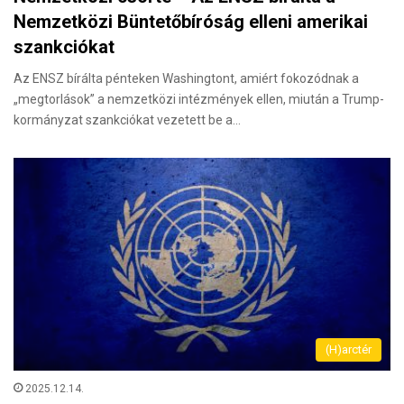
Nemzetközi Büntetőbíróság elleni amerikai
szankciókat
Az ENSZ bírálta pénteken Washingtont, amiért fokozódnak a
„megtorlások” a nemzetközi intézmények ellen, miután a Trump-
kormányzat szankciókat vezetett be a…
(H)arctér
2025.12.14.