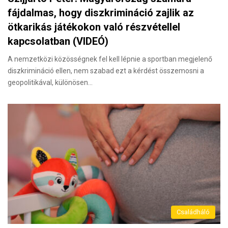
fájdalmas, hogy diszkrimináció zajlik az
ötkarikás játékokon való részvétellel
kapcsolatban (VIDEÓ)
A nemzetközi közösségnek fel kell lépnie a sportban megjelenő
diszkrimináció ellen, nem szabad ezt a kérdést összemosni a
geopolitikával, különösen…
Családháló