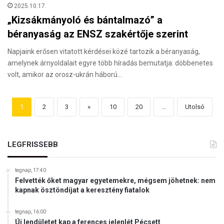
2025.10.17.
„Kizsákmányoló és bántalmazó” a
béranyaság az ENSZ szakértője szerint
Napjaink erősen vitatott kérdései közé tartozik a béranyaság,
amelynek árnyoldalait egyre több híradás bemutatja: döbbenetes
volt, amikor az orosz-ukrán háború…
1
2
3
»
10
20
...
Utolsó
LEGFRISSEBB
tegnap, 17:40
Felvették őket magyar egyetemekre, mégsem jöhetnek: nem
kapnak ösztöndíjat a keresztény fiatalok
tegnap, 16:00
Új lendületet kap a ferences jelenlét Pécsett