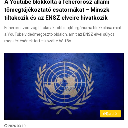
A Youtube blokkolta a fehérorosz állami
tömegtájékoztató csatornákat – Minszk
tiltakozik és az ENSZ elveire hivatkozik
Fehéroroszország tiltakozik több sajtóorgánuma blokkolása miatt
a YouTube videómegosztó oldalon, amit az ENSZ elvei súlyos
megsértésének tart – közölte hétfőn…
(H)arctér
2026.03.19.