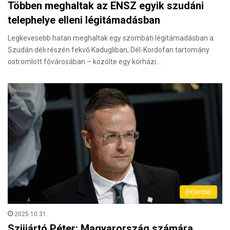
Többen meghaltak az ENSZ egyik szudáni
telephelye elleni légitámadásban
Legkevesebb hatan meghaltak egy szombati légitámadásban a
Szudán déli részén fekvő Kadugliban, Dél-Kordofan tartomány
ostromlott fővárosában – közölte egy kórházi…
(H)arctér
2025.10.31.
Szijjártó Péter: Magyarország számára