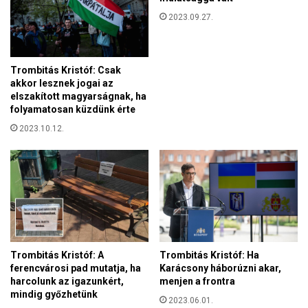
s
n
2023.09.27.
z
v
á
e
m
d
t
Trombitás Kristóf: Csak
E
e
akkor lesznek jogai az
u
a
elszakított magyarságnak, ha
r
f
folyamatosan küzdünk érte
ó
r
p
2023.10.12.
a
a
n
a
c
z
b
e
a
n
e
r
g
Trombitás Kristóf: Ha
Trombitás Kristóf: A
i
Karácsony háborúzni akar,
ferencvárosi pad mutatja, ha
a
menjen a frontra
harcolunk az igazunkért,
v
mindig győzhetünk
2023.06.01.
á