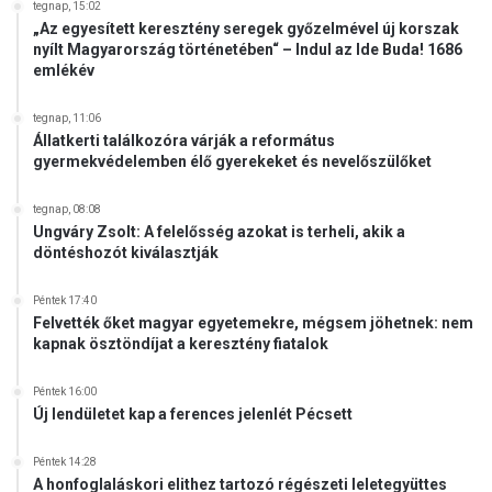
tegnap, 15:02
„Az egyesített keresztény seregek győzelmével új korszak
nyílt Magyarország történetében“ – Indul az Ide Buda! 1686
emlékév
tegnap, 11:06
Állatkerti találkozóra várják a református
gyermekvédelemben élő gyerekeket és nevelőszülőket
tegnap, 08:08
Ungváry Zsolt: A felelősség azokat is terheli, akik a
döntéshozót kiválasztják
Péntek 17:40
Felvették őket magyar egyetemekre, mégsem jöhetnek: nem
kapnak ösztöndíjat a keresztény fiatalok
Péntek 16:00
Új lendületet kap a ferences jelenlét Pécsett
Péntek 14:28
A honfoglaláskori elithez tartozó régészeti leletegyüttes