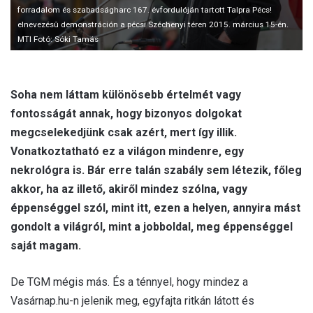
forradalom és szabadságharc 167. évfordulóján tartott Talpra Pécs!
elnevezésû demonstráción a pécsi Széchenyi téren 2015. március 15-én.
MTI Fotó: Sóki Tamás
Soha nem láttam különösebb értelmét vagy
fontosságát annak, hogy bizonyos dolgokat
megcselekedjünk csak azért, mert így illik.
Vonatkoztatható ez a világon mindenre, egy
nekrológra is. Bár erre talán szabály sem létezik, főleg
akkor, ha az illető, akiről mindez szólna, vagy
éppenséggel szól, mint itt, ezen a helyen, annyira mást
gondolt a világról, mint a jobboldal, meg éppenséggel
saját magam.
De TGM mégis más. És a ténnyel, hogy mindez a
Vasárnap.hu-n jelenik meg, egyfajta ritkán látott és