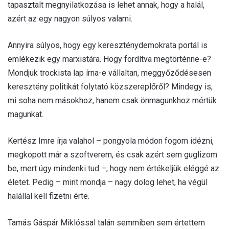
tapasztalt megnyilatkozása is lehet annak, hogy a halál,
azért az egy nagyon súlyos valami.
Annyira súlyos, hogy egy kereszténydemokrata portál is
emlékezik egy marxistára. Hogy fordítva megtörténne-e?
Mondjuk trockista lap írna-e vállaltan, meggyőződésesen
keresztény politikát folytató közszereplőről? Mindegy is,
mi soha nem másokhoz, hanem csak önmagunkhoz mértük
magunkat.
Kertész Imre írja valahol – pongyola módon fogom idézni,
megkopott már a szoftverem, és csak azért sem guglizom
be, mert úgy mindenki tud –, hogy nem értékeljük eléggé az
életet. Pedig – mint mondja – nagy dolog lehet, ha végül
halállal kell fizetni érte.
Tamás Gáspár Miklóssal talán semmiben sem értettem