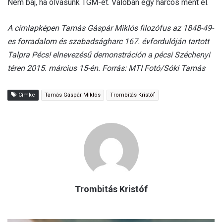
Nem baj, ha olvasunk TGM-et. Valóban egy harcos ment el.
A címlapképen Tamás Gáspár Miklós filozófus az 1848-49-
es forradalom és szabadságharc 167. évfordulóján tartott
Talpra Pécs! elnevezésű demonstráción a pécsi Széchenyi
téren 2015. március 15-én. Forrás: MTI Fotó/Sóki Tamás
Címke
Tamás Gáspár Miklós
Trombitás Kristóf
Trombitás Kristóf