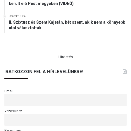
került elő Pest megyében (VIDEÓ)
Péntek 13:04
II. Szixtusz és Szent Kajetán, két szent, akik nem a könnyebb
utat választották
.
Hirdetés
IRATKOZZON FEL A HÍRLEVELÜNKRE!
Email
Vezetéknév
Keresztnév