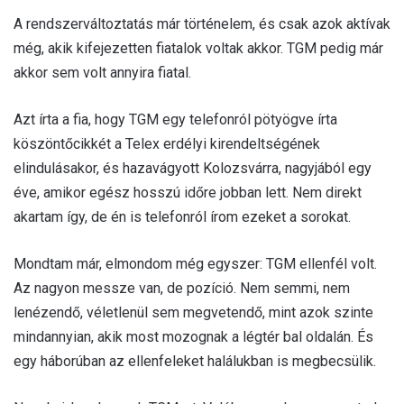
A rendszerváltoztatás már történelem, és csak azok aktívak
még, akik kifejezetten fiatalok voltak akkor. TGM pedig már
akkor sem volt annyira fiatal.
Azt írta a fia, hogy TGM egy telefonról pötyögve írta
köszöntőcikkét a Telex erdélyi kirendeltségének
elindulásakor, és hazavágyott Kolozsvárra, nagyjából egy
éve, amikor egész hosszú időre jobban lett. Nem direkt
akartam így, de én is telefonról írom ezeket a sorokat.
Mondtam már, elmondom még egyszer: TGM ellenfél volt.
Az nagyon messze van, de pozíció. Nem semmi, nem
lenézendő, véletlenül sem megvetendő, mint azok szinte
mindannyian, akik most mozognak a légtér bal oldalán. És
egy háborúban az ellenfeleket halálukban is megbecsülik.