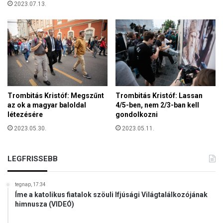
2023.07.13.
l
s
á
g
t
ó
l
Trombitás Kristóf: Megszűnt
Trombitás Kristóf: Lassan
az ok a magyar baloldal
4/5-ben, nem 2/3-ban kell
létezésére
gondolkozni
2023.05.30.
2023.05.11.
LEGFRISSEBB
tegnap, 17:34
Íme a katolikus fiatalok szöuli Ifjúsági Világtalálkozójának
himnusza (VIDEÓ)