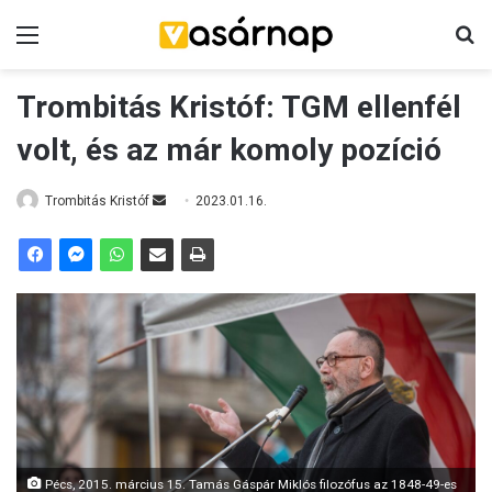
Menü
K
Trombitás Kristóf: TGM ellenfél
volt, és az már komoly pozíció
Trombitás Kristóf
S
2023.01.16.
e
n
d
a
n
e
m
a
i
l
Pécs, 2015. március 15. Tamás Gáspár Miklós filozófus az 1848-49-es