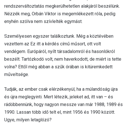
rendszerváltoztatás megkerülhetetlen alakjáról beszélünk.
Nézzék meg, Orbán Viktor is megemlékezett róla, pedig
enyhén szólva nem szívlelték egymást.
Személyesen egyszer találkoztunk. Még a köztévében
vezettem az Ez itt a kérdés című műsort, ott volt
vendégem. Európáról, nyílt társadalomról és hasonlókról
beszélt. Tartózkodó volt, nem haverkodott, de miért is tette
volna? Ettől még abban a szűk órában is kitüremkedett
műveltsége.
Tudják, az ember csak elérzékenyül, ha a múlandóság újra
és újra meglegyinti. Mert létezik, jeleket ad, itt van – és
rádöbbennünk, hogy nagyon messze van már 1988, 1989 és
1990. Lassan több idő telt el, mint 1956 és 1990 között.
Ugye, milyen letaglózó?