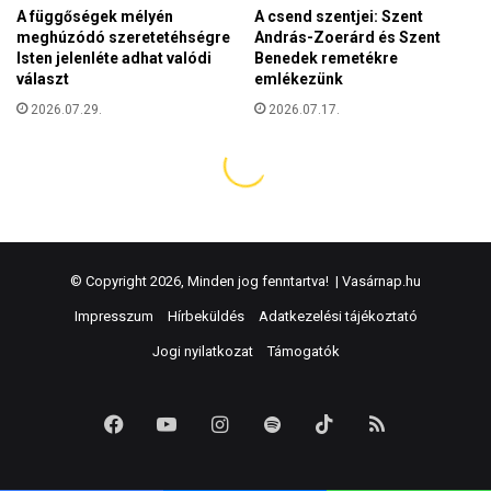
© Copyright 2026, Minden jog fenntartva! |
Vasárnap.hu
Impresszum
Hírbeküldés
Adatkezelési tájékoztató
Jogi nyilatkozat
Támogatók
Facebook
YouTube
Instagram
Spotify
TikTok
RSS