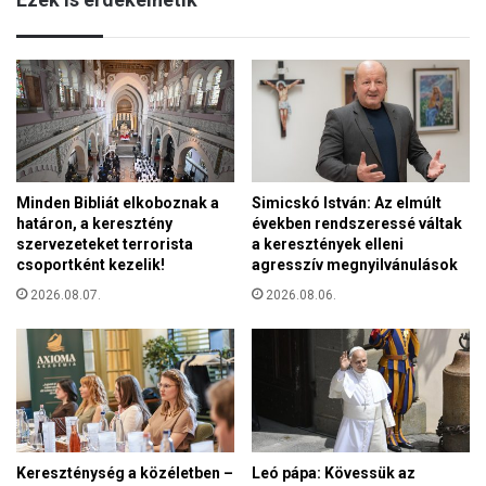
f
o
e
s
n
l
y
e
e
t
g
t
e
a
t
k
i
Minden Bibliát elkoboznak a
Simicskó István: Az elmúlt
e
k
határon, a keresztény
években rendszeressé váltak
r
e
szervezeteket terrorista
a keresztények elleni
í
n
csoportként kezelik!
agresszív megnyilvánulások
t
e
é
2026.08.07.
2026.08.06.
r
s
g
i
a
k
i
m
a
Kereszténység a közéletben –
Leó pápa: Kövessük az