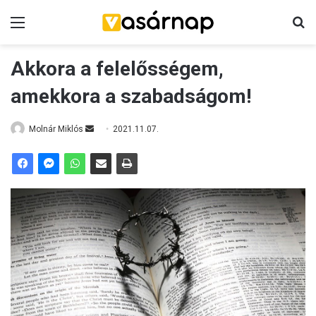
Menü
K
Akkora a felelősségem,
amekkora a szabadságom!
Molnár Miklós
S
2021.11.07.
e
n
d
a
n
e
m
a
i
l