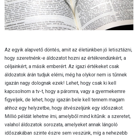
Az egyik alapvető döntés, amit az életünkben jó letisztázni,
hogy szeretnénk-e áldozatot hozni az értékrendünkért, a
céljainkért, a másik emberért. Az igazi értékeket csak
áldozatok árán tudjuk elérni, még ha olykor nem is tűnnek
igazán nagy dolognak ezek! Lehet, hogy csak ki kell
kapcsolnom a tv-t, hogy a páromra, vagy a gyermekemre
figyeljek, de lehet, hogy igazán bele kell tennem magam
ahhoz egy helyzetbe, hogy átvészeljünk egy időszakot.
Millió példát lehetne írni, amelyből mind kitűnik: a szeretet,
valahol áldozatok sorozata, amelyeket annak lángoló
időszakában szinte észre sem veszünk, míg a nehezebb