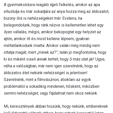
A gyermeksírásra reagáló éjjeli felkelés, amikor az apa
ellustulja és már sokadjára az anya hozza meg az áldozatot,
bizony őrá is nehézségeket mér. Evidens, ha
belegondolunk, hogy ránk nézve is kellemetlen lehet egy
ilyen vállalás, mégis, amikor bekopogtat egy helyzet az
ajtón, amikor itt és most kellene lépnem, gyakran
méltatlankodunk miatta. Amikor valaki még mindig nem
oltatja magát, mert „minek az?”, talán jó megfontolnia, hogy
ki és miként viseli annak terhét, hogy ő más utat jár! Ugye,
néha a valóságban, már nem igen szeretnénk, hogy az
áldozatos élet nekünk nehézséget is jelentsen!
Szeretnénk, mint a filmvásznon, átsiklani az egyik
problémától a sokadikig mindenen, hősként, miközben
semmi nehézséget, vagy fájdalmat nem okoz nekünk.
Mi, keresztények abban hiszünk, hogy nekünk, embereknek