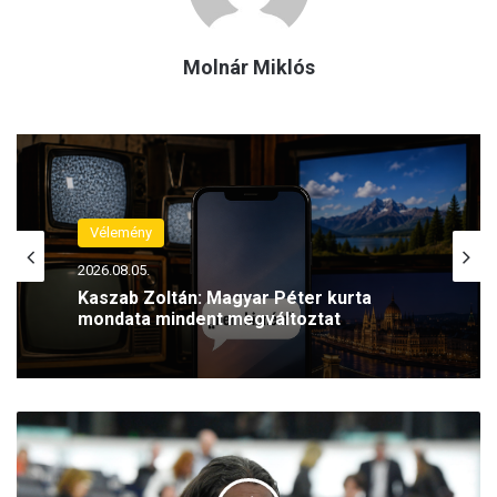
Molnár Miklós
Vélemény
Vélemény
2026.08.05.
2026.08.04.
Kaszab Zoltán: Magyar Péter kurta
mondata mindent megváltoztat
Kaszab Zoltán: Egy valódi katasztrófa
D
napjait éljük
e
u
t