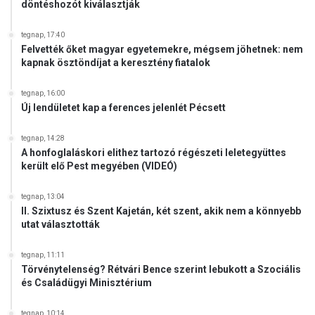
döntéshozót kiválasztják
tegnap, 17:40
Felvették őket magyar egyetemekre, mégsem jöhetnek: nem
kapnak ösztöndíjat a keresztény fiatalok
tegnap, 16:00
Új lendületet kap a ferences jelenlét Pécsett
tegnap, 14:28
A honfoglaláskori elithez tartozó régészeti leletegyüttes
került elő Pest megyében (VIDEÓ)
tegnap, 13:04
II. Szixtusz és Szent Kajetán, két szent, akik nem a könnyebb
utat választották
tegnap, 11:11
Törvénytelenség? Rétvári Bence szerint lebukott a Szociális
és Családügyi Minisztérium
tegnap, 10:14