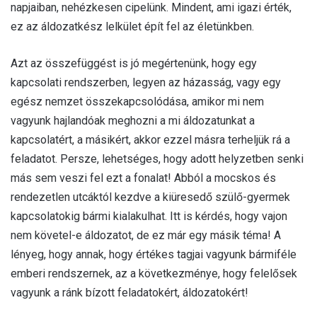
napjaiban, nehézkesen cipelünk. Mindent, ami igazi érték,
ez az áldozatkész lelkület épít fel az életünkben.
Azt az összefüggést is jó megértenünk, hogy egy
kapcsolati rendszerben, legyen az házasság, vagy egy
egész nemzet összekapcsolódása, amikor mi nem
vagyunk hajlandóak meghozni a mi áldozatunkat a
kapcsolatért, a másikért, akkor ezzel másra terheljük rá a
feladatot. Persze, lehetséges, hogy adott helyzetben senki
más sem veszi fel ezt a fonalat! Abból a mocskos és
rendezetlen utcáktól kezdve a kiüresedő szülő-gyermek
kapcsolatokig bármi kialakulhat. Itt is kérdés, hogy vajon
nem követel-e áldozatot, de ez már egy másik téma! A
lényeg, hogy annak, hogy értékes tagjai vagyunk bármiféle
emberi rendszernek, az a következménye, hogy felelősek
vagyunk a ránk bízott feladatokért, áldozatokért!