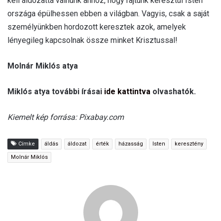
kell áldozattá válnunk ahhoz, hogy rajtunk keresztül Isten
országa épülhessen ebben a világban. Vagyis, csak a saját
személyünkben hordozott keresztek azok, amelyek
lényegileg kapcsolnak össze minket Krisztussal!
Molnár Miklós atya
Miklós atya további írásai
ide kattintva
olvashatók.
Kiemelt kép forrása: Pixabay.com
Címke
áldás
áldozat
érték
házasság
Isten
keresztény
Molnár Miklós