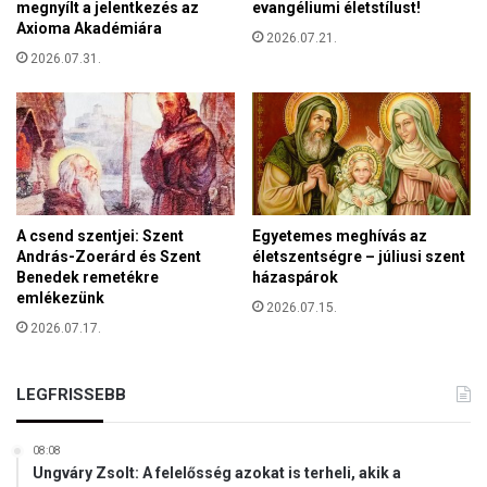
r
megnyílt a jelentkezés az
evangéliumi életstílust!
a
Axioma Akadémiára
2026.07.21.
d
2026.07.31.
á
s
o
k
A csend szentjei: Szent
Egyetemes meghívás az
András-Zoerárd és Szent
életszentségre – júliusi szent
Benedek remetékre
házaspárok
emlékezünk
2026.07.15.
2026.07.17.
LEGFRISSEBB
08:08
Ungváry Zsolt: A felelősség azokat is terheli, akik a