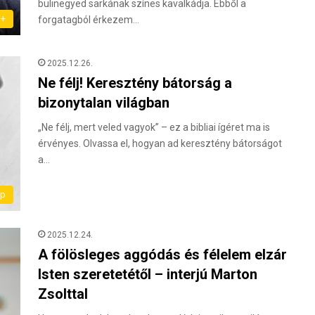
bulinegyed sarkának színes kavalkádja. Ebből a
m+
forgatagból érkezem…
2025.12.26.
Ne félj! Keresztény bátorság a
bizonytalan világban
„Ne félj, mert veled vagyok” – ez a bibliai ígéret ma is
érvényes. Olvassa el, hogyan ad keresztény bátorságot
a…
ap
2025.12.24.
A fölösleges aggódás és félelem elzár
Isten szeretetétől – interjú Marton
Zsolttal