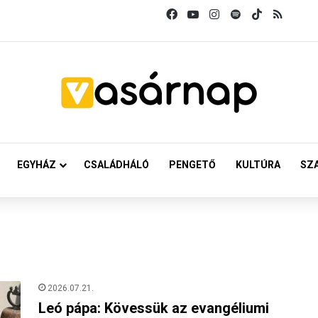
Facebook
YouTube
Instagram
Spotify
TikTok
RSS
EGYHÁZ
CSALÁDHÁLÓ
PENGETŐ
KULTÚRA
SZ
2026.07.21.
Leó pápa: Kövessük az evangéliumi