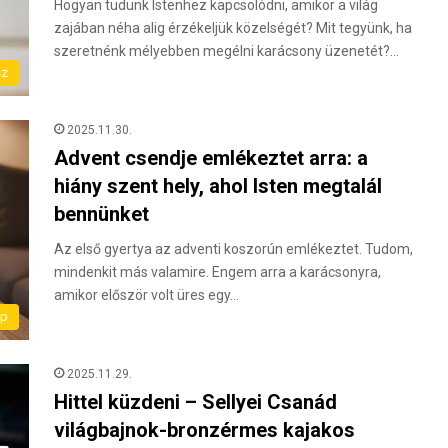
Hogyan tudunk Istenhez kapcsolódni, amikor a világ
zajában néha alig érzékeljük közelségét? Mit tegyünk, ha
szeretnénk mélyebben megélni karácsony üzenetét?…
sz
2025.11.30.
Advent csendje emlékeztet arra: a
hiány szent hely, ahol Isten megtalál
bennünket
Az első gyertya az adventi koszorún emlékeztet. Tudom,
mindenkit más valamire. Engem arra a karácsonyra,
amikor először volt üres egy…
ap
2025.11.29.
Hittel küzdeni – Sellyei Csanád
világbajnok-bronzérmes kajakos