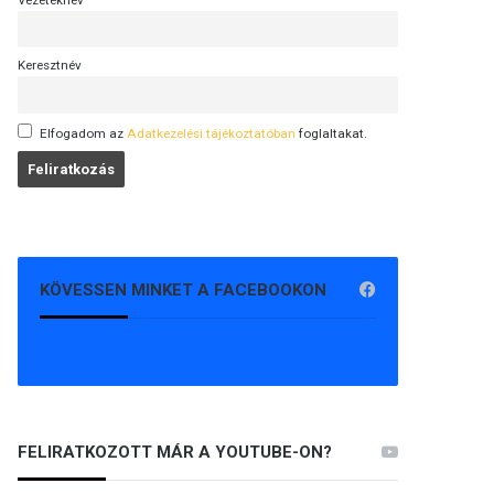
Vezetéknév
Keresztnév
Elfogadom az
Adatkezelési tájékoztatóban
foglaltakat.
KÖVESSEN MINKET A FACEBOOKON
FELIRATKOZOTT MÁR A YOUTUBE-ON?