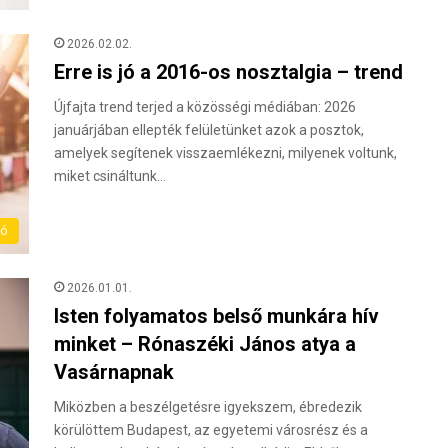
2026.02.02.
Erre is jó a 2016-os nosztalgia – trend
Újfajta trend terjed a közösségi médiában: 2026
januárjában ellepték felületünket azok a posztok,
amelyek segítenek visszaemlékezni, milyenek voltunk,
miket csináltunk…
ló
2026.01.01.
Isten folyamatos belső munkára hív
minket – Rónaszéki János atya a
Vasárnapnak
Miközben a beszélgetésre igyekszem, ébredezik
körülöttem Budapest, az egyetemi városrész és a