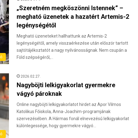
„Szeretném megköszönni Istennek” –
megható üzenetek a hazatért Artemis-2
legénységétől
Megható üzeneteket hallhattunk az Artemis-2
legénységétől, amely visszaérkezése után először tartott
sajtótájékoztatót a nagy nyilvánosságnak. Nem csupán a
ló
Föld szépségéről,…
2026.02.27.
Nagyböjti lelkigyakorlat gyermekre
vágyó pároknak
Online nagyböjti lelkigyakorlatot hirdet az Apor Vilmos
Katolikus Főiskola, Anna-Joachim-programjának
szervezésében. A Hármas fonál elnevezésű lelkigyakorlat
különlegessége, hogy gyermekre vágyó…
ló