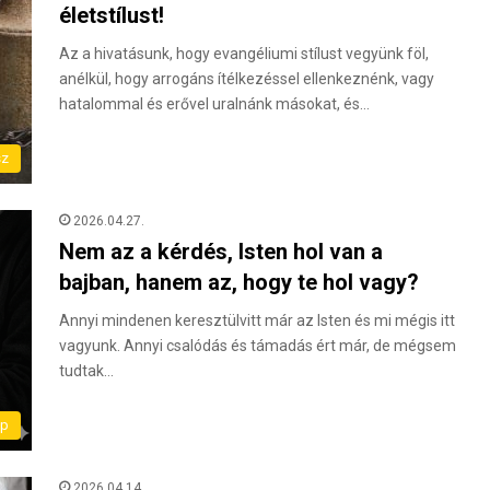
életstílust!
Az a hivatásunk, hogy evangéliumi stílust vegyünk föl,
anélkül, hogy arrogáns ítélkezéssel ellenkeznénk, vagy
hatalommal és erővel uralnánk másokat, és…
sz
2026.04.27.
Nem az a kérdés, Isten hol van a
bajban, hanem az, hogy te hol vagy?
Annyi mindenen keresztülvitt már az Isten és mi mégis itt
vagyunk. Annyi csalódás és támadás ért már, de mégsem
tudtak…
ap
2026.04.14.