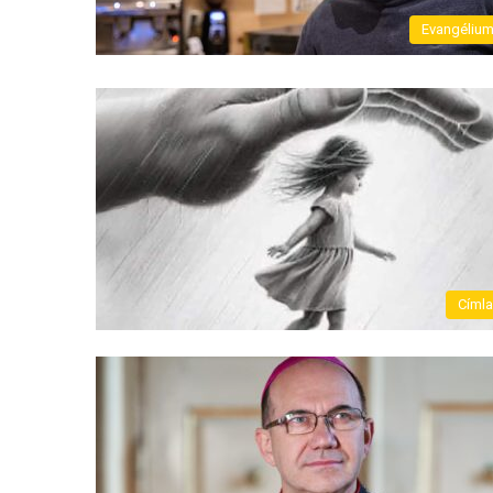
Evangéliu
Címl