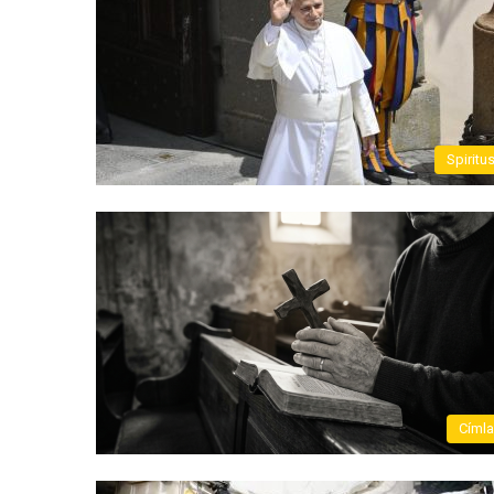
Spiritu
Címl