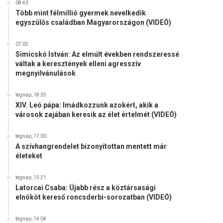
08:43
Több mint félmillió gyermek nevelkedik
egyszülős családban Magyarországon (VIDEÓ)
07:05
Simicskó István: Az elmúlt években rendszeressé
váltak a keresztények elleni agresszív
megnyilvánulások
tegnap, 18:35
XIV. Leó pápa: Imádkozzunk azokért, akik a
városok zajában keresik az élet értelmét (VIDEÓ)
tegnap, 17:00
A szívhangrendelet bizonyítottan mentett már
életeket
tegnap, 15:21
Latorcai Csaba: Újabb rész a köztársasági
elnököt kereső roncsderbi-sorozatban (VIDEÓ)
tegnap, 14:04