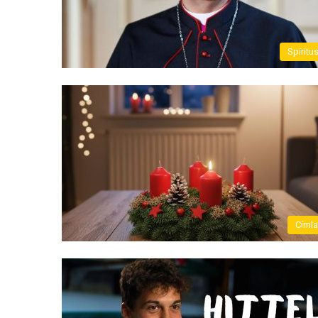
Spiritu
Címl