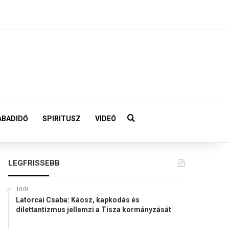
Keresés:
ABADIDŐ
SPIRITUSZ
VIDEÓ
LEGFRISSEBB
10:04
Latorcai Csaba: Káosz, kapkodás és
dilettantizmus jellemzi a Tisza kormányzását