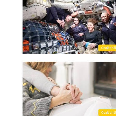
Családhá
Családhá