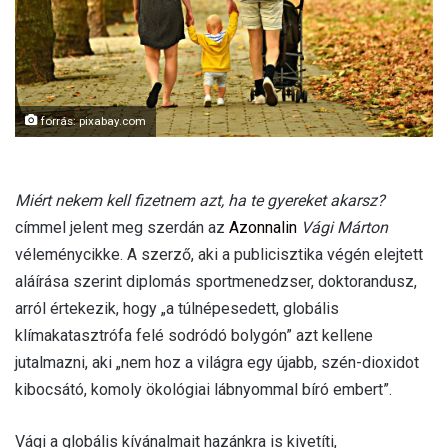
l
forrás: pixabay.com
Miért nekem kell fizetnem azt, ha te gyereket akarsz?
címmel jelent meg szerdán az
Azonnalin
Vági Márton
véleménycikke. A szerző, aki a publicisztika végén elejtett
aláírása szerint diplomás sportmenedzser, doktorandusz,
arról értekezik, hogy „a túlnépesedett, globális
klímakatasztrófa felé sodródó bolygón” azt kellene
jutalmazni, aki „nem hoz a világra egy újabb, szén-dioxidot
kibocsátó, komoly ökológiai lábnyommal bíró embert”.
Vági a globális kívánalmait hazánkra is kivetíti,