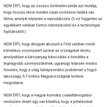
NEM ÉRTI, hogy az összes történelmi példa azt mutatja,
hogy hosszú távon minden olyan civilizáció halálra van
ítélve, amelyik képtelen a reprodukcióra. (S ez független az
egyébként valóban fontos robotizációtól és a technológia
fejlődésétől.)
NEM ÉRTI, hogy ahogyan abszurd a Föld valóban romló
klimatikus viszonyaiért azokat az országokat okolni,
amelyekben a károsanyag-kibocsátás a töredéke a
legnagyobb szennyezőkének, ugyanúgy teljesen irreális
felvetés, hogy a világ túlnépesedési problémáit a fogyó
lakosságú, 9,7 milliós Magyarországnak kellene
megoldania.
NEM ÉRTI, hogy a magyar kormány családtámogatási
rendszere direkt úgy van kitalálva, hogy a juttatásokat