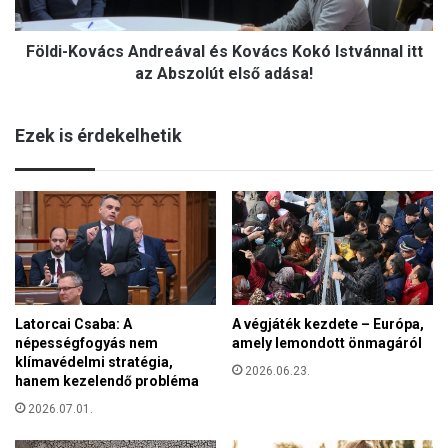
o
a
v
r
Földi-Kovács Andreával és Kovács Kokó Istvánnal itt
á
á
c
az Abszolút első adása!
c
s
s
A
o
Ezek is érdekelhetik
n
n
d
y
r
G
e
e
á
r
v
g
a
e
l
l
é
y
Latorcai Csaba: A
A végjáték kezdete – Európa,
s
t
népességfogyás nem
amely lemondott önmagáról
K
klímavédelmi stratégia,
o
2026.06.23.
hanem kezelendő probléma
v
á
2026.07.01.
c