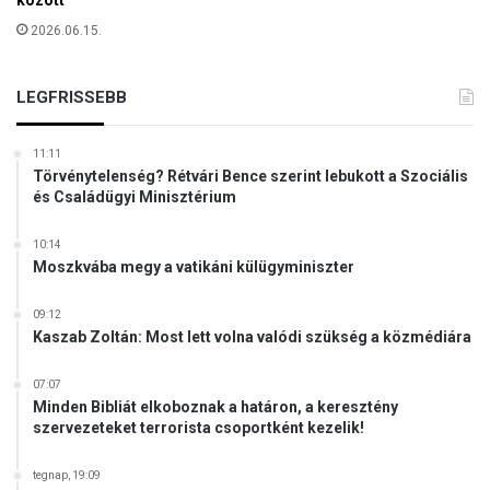
között
z
2026.06.15.
o
l
ú
LEGFRISSEBB
t
e
l
11:11
Törvénytelenség? Rétvári Bence szerint lebukott a Szociális
s
és Családügyi Minisztérium
ő
a
d
10:14
Moszkvába megy a vatikáni külügyminiszter
á
s
a
09:12
Kaszab Zoltán: Most lett volna valódi szükség a közmédiára
!
07:07
Minden Bibliát elkoboznak a határon, a keresztény
szervezeteket terrorista csoportként kezelik!
tegnap, 19:09