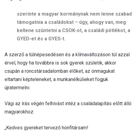
szerinte a magyar kormánynak nem lenne szabad
támogatnia a családokat – úgy, ahogy van, meg
kellene szüntetni a CSOK-ot, a családi pótlékot, a
GYED-et és a GYES-t.
A szerző a túlnépesedésen és a klímaváltozáson túl azzal
érvel, hogy ha továbbra is sok gyerek születik, akkor
csupán a roncstársadalomban élőket, az önmagukat
eltartani képteleneket, a munkanélkülieket fogjuk
újratermelni.
Vági az írás végén felhívást intéz a családalapítás előtt álló
magyarokhoz:
„Kedves gyereket tervező honfitársam!