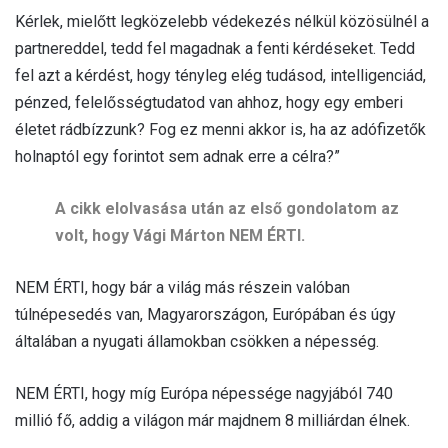
Kérlek, mielőtt legközelebb védekezés nélkül közösülnél a
partnereddel, tedd fel magadnak a fenti kérdéseket. Tedd
fel azt a kérdést, hogy tényleg elég tudásod, intelligenciád,
pénzed, felelősségtudatod van ahhoz, hogy egy emberi
életet rádbízzunk? Fog ez menni akkor is, ha az adófizetők
holnaptól egy forintot sem adnak erre a célra?”
A cikk elolvasása után az első gondolatom az
volt, hogy Vági Márton NEM ÉRTI.
NEM ÉRTI, hogy bár a világ más részein valóban
túlnépesedés van, Magyarországon, Európában és úgy
általában a nyugati államokban csökken a népesség.
NEM ÉRTI, hogy míg Európa népessége nagyjából 740
millió fő, addig a világon már majdnem 8 milliárdan élnek.