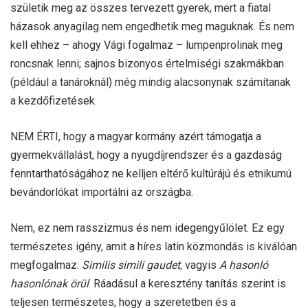
születik meg az összes tervezett gyerek, mert a fiatal
házasok anyagilag nem engedhetik meg maguknak. És nem
kell ehhez – ahogy Vági fogalmaz – lumpenprolinak meg
roncsnak lenni; sajnos bizonyos értelmiségi szakmákban
(például a tanároknál) még mindig alacsonynak számítanak
a kezdőfizetések.
NEM ÉRTI, hogy a magyar kormány azért támogatja a
gyermekvállalást, hogy a nyugdíjrendszer és a gazdaság
fenntarthatóságához ne kelljen eltérő kultúrájú és etnikumú
bevándorlókat importálni az országba.
Nem, ez nem rasszizmus és nem idegengyűlölet. Ez egy
természetes igény, amit a híres latin közmondás is kiválóan
megfogalmaz:
Similis simili gaudet,
vagyis
A hasonló
hasonlónak örül
. Ráadásul a keresztény tanítás szerint is
teljesen természetes, hogy a szeretetben és a