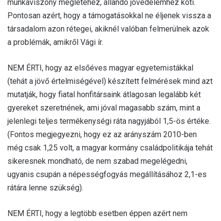
munkaviszony meglétéhez, állandó jövedelemhez köti.
Pontosan azért, hogy a támogatásokkal ne éljenek vissza a
társadalom azon rétegei, akiknél valóban felmerülnek azok
a problémák, amikről Vági ír.
NEM ÉRTI, hogy az elsőéves magyar egyetemistákkal
(tehát a jövő értelmiségével) készített felmérések mind azt
mutatják, hogy fiatal honfitársaink átlagosan legalább két
gyereket szeretnének, ami jóval magasabb szám, mint a
jelenlegi teljes termékenységi ráta nagyjából 1,5-ös értéke.
(Fontos megjegyezni, hogy ez az arányszám 2010-ben
még csak 1,25 volt, a magyar kormány családpolitikája tehát
sikeresnek mondható, de nem szabad megelégedni,
ugyanis csupán a népességfogyás megállításához 2,1-es
rátára lenne szükség).
NEM ÉRTI, hogy a legtöbb esetben éppen azért nem