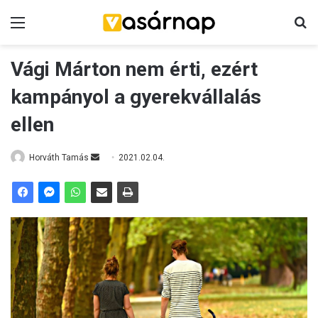
Menü
K
Vági Márton nem érti, ezért
kampányol a gyerekvállalás
ellen
Horváth Tamás
S
2021.02.04.
e
n
d
a
n
e
m
a
i