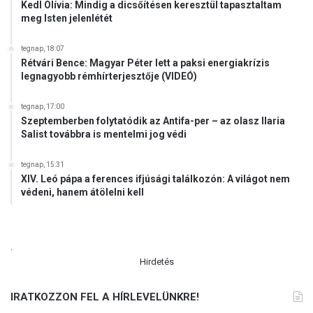
Kedl Olívia: Mindig a dicsőítésen keresztül tapasztaltam
meg Isten jelenlétét
tegnap, 18:07
Rétvári Bence: Magyar Péter lett a paksi energiakrízis
legnagyobb rémhírterjesztője (VIDEÓ)
tegnap, 17:00
Szeptemberben folytatódik az Antifa-per – az olasz Ilaria
Salist továbbra is mentelmi jog védi
tegnap, 15:31
XIV. Leó pápa a ferences ifjúsági találkozón: A világot nem
védeni, hanem átölelni kell
.
Hirdetés
IRATKOZZON FEL A HÍRLEVELÜNKRE!