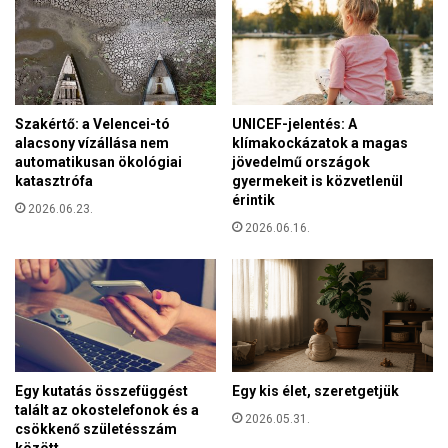
s
K
o
k
ó
I
Szakértő: a Velencei-tó
UNICEF-jelentés: A
s
alacsony vízállása nem
klímakockázatok a magas
t
automatikusan ökológiai
jövedelmű országok
v
katasztrófa
gyermekeit is közvetlenül
á
érintik
2026.06.23.
n
2026.06.16.
n
a
l
i
t
t
a
z
Egy kutatás összefüggést
Egy kis élet, szeretgetjük
A
talált az okostelefonok és a
2026.05.31.
b
csökkenő születésszám
s