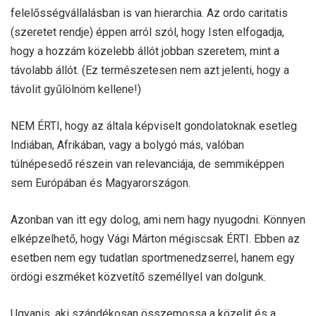
felelősségvállalásban is van hierarchia. Az ordo caritatis
(szeretet rendje) éppen arról szól, hogy Isten elfogadja,
hogy a hozzám közelebb állót jobban szeretem, mint a
távolabb állót. (Ez természetesen nem azt jelenti, hogy a
távolit gyűlölnöm kellene!)
NEM ÉRTI, hogy az általa képviselt gondolatoknak esetleg
Indiában, Afrikában, vagy a bolygó más, valóban
túlnépesedő részein van relevanciája, de semmiképpen
sem Európában és Magyarországon.
Azonban van itt egy dolog, ami nem hagy nyugodni. Könnyen
elképzelhető, hogy Vági Márton mégiscsak ÉRTI. Ebben az
esetben nem egy tudatlan sportmenedzserrel, hanem egy
ördögi eszméket közvetítő személlyel van dolgunk.
Ugyanis, aki szándékosan összemossa a közelit és a