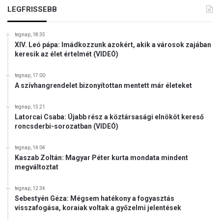
LEGFRISSEBB
tegnap, 18:35
XIV. Leó pápa: Imádkozzunk azokért, akik a városok zajában
keresik az élet értelmét (VIDEÓ)
tegnap, 17:00
A szívhangrendelet bizonyítottan mentett már életeket
tegnap, 15:21
Latorcai Csaba: Újabb rész a köztársasági elnököt kereső
roncsderbi-sorozatban (VIDEÓ)
tegnap, 14:04
Kaszab Zoltán: Magyar Péter kurta mondata mindent
megváltoztat
tegnap, 12:34
Sebestyén Géza: Mégsem hatékony a fogyasztás
visszafogása, koraiak voltak a győzelmi jelentések