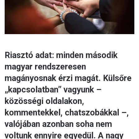
l
Riasztó adat: minden második
magyar rendszeresen
magányosnak érzi magát. Külsőre
„kapcsolatban” vagyunk –
közösségi oldalakon,
kommentekkel, chatszobákkal –,
valójában azonban soha nem
voltunk ennyire egyedül. A nagy