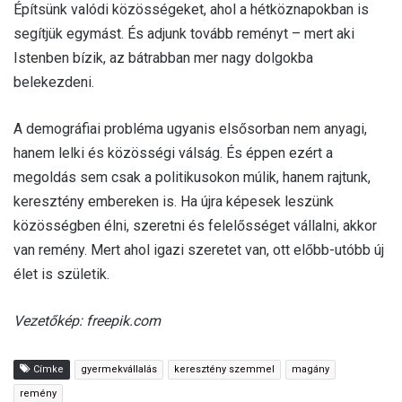
Építsünk valódi közösségeket, ahol a hétköznapokban is
segítjük egymást. És adjunk tovább reményt – mert aki
Istenben bízik, az bátrabban mer nagy dolgokba
belekezdeni.
A demográfiai probléma ugyanis elsősorban nem anyagi,
hanem lelki és közösségi válság. És éppen ezért a
megoldás sem csak a politikusokon múlik, hanem rajtunk,
keresztény embereken is. Ha újra képesek leszünk
közösségben élni, szeretni és felelősséget vállalni, akkor
van remény. Mert ahol igazi szeretet van, ott előbb-utóbb új
élet is születik.
Vezetőkép: freepik.com
Címke
gyermekvállalás
keresztény szemmel
magány
remény