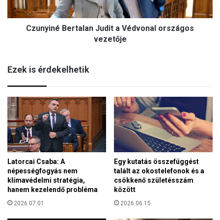
a
é
r
B
P
Czunyiné Bertalan Judit a Védvonal országos
e
é
r
vezetője
t
t
e
a
r
Ezek is érdekelhetik
l
i
a
n
n
d
J
u
u
l
d
a
i
t
t
k
a
e
Latorcai Csaba: A
Egy kutatás összefüggést
V
z
népességfogyás nem
talált az okostelefonok és a
é
e
klímavédelmi stratégia,
csökkenő születésszám
d
l
hanem kezelendő probléma
között
v
é
o
2026.07.01.
2026.06.15.
s
n
i