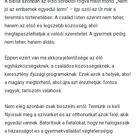
A Biblia azonban az első soroktól fogva mást mond. „Nem
jó az embernek egyedül lenni” – így szól az Úr már a
teremtés történetében. A család Isten szerint nem teher,
hanem az első és legszebb közösség, ahol
megtapasztalhatjuk a valódi szeretetet. A gyermek pedig
nem teher, hanem áldás.
Éppen ezért van ma ekkora jelentősége az élő
egyházközségeknek, a családos közösségeknek, a
keresztény ifjúsági programoknak. Ezek azok a helyek, ahol
a magány megtörhető, ahol újra azt érezhetjük: fontos
vagyok, tartozom valahová.
Nem elég azonban csak beszélni erről. Tennünk is kell.
Nyissuk meg a szívünket és az otthonunkat azok felé, akik
egyedül vannak. Bátorítsuk a fiatalokat, hogy ne halogassák
a házasságot és a gyermekvállalást végtelenségig.