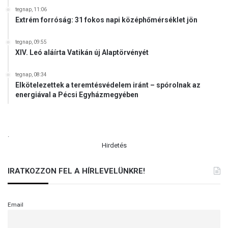
tegnap, 11:06
Extrém forróság: 31 fokos napi középhőmérséklet jön
tegnap, 09:55
XIV. Leó aláírta Vatikán új Alaptörvényét
tegnap, 08:34
Elkötelezettek a teremtésvédelem iránt – spórolnak az
energiával a Pécsi Egyházmegyében
.
Hirdetés
IRATKOZZON FEL A HÍRLEVELÜNKRE!
Email