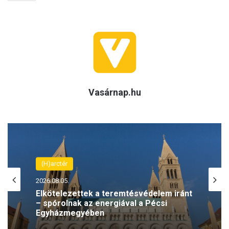
Vasárnap.hu
(H)arctér
2026.08.05.
Elkötelezettek a teremtésvédelem iránt
– spórolnak az energiával a Pécsi
Egyházmegyében