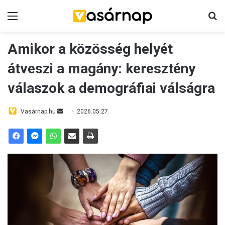
Menü
K
Amikor a közösség helyét
átveszi a magány: keresztény
válaszok a demográfiai válságra
Vasárnap.hu
S
2026.05.27.
e
n
d
a
n
e
m
a
i