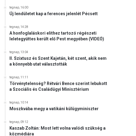
tegnap, 16:00
Új lendületet kap a ferences jelenlét Pécsett
tegnap, 14:28
A honfoglaláskori elithez tartozó régészeti
leletegyüttes került elő Pest megyében (VIDEÓ)
tegnap, 13:04
II. Szixtusz és Szent Kajetán, két szent, akik nem
a könnyebb utat választották
tegnap, 11:11
Törvénytelenség? Rétvári Bence szerint lebukott
a Szociális és Családügyi Minisztérium
tegnap, 10:14
Moszkvába megy a vatikáni külügyminiszter
tegnap, 09:12
Kaszab Zoltán: Most lett volna valódi szükség a
közmédiára