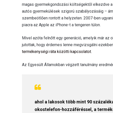
magas gyermekgondozási költségektől elkezdve a 
autós gyermekülések szigorú szabályozásáig – ám 
szembeötlően rontott a helyzeten. 2007-ben ugyan
piacra az Apple az iPhone-t a tengeren túlon.
Mivel azóta felnőtt egy generáció, amelyik már az o
jutottak, hogy érdemes lenne megvizsgálni ezekbe
termékenységi ráta közötti kapcsolatot
.
Az Egyesült Államokban végzett tanulmány eredmény
ahol a lakosok több mint 90 százalé
okostelefon-hozzáféréssel, a termék