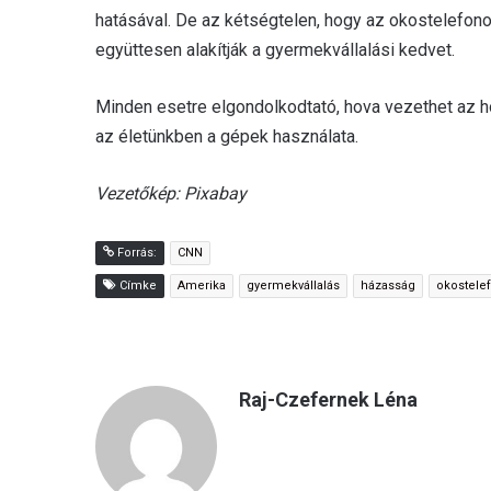
hatásával. De az kétségtelen, hogy az okostelefono
együttesen alakítják a gyermekvállalási kedvet.
Minden esetre elgondolkodtató, hova vezethet az h
az életünkben a gépek használata.
Vezetőkép: Pixabay
Forrás:
CNN
Címke
Amerika
gyermekvállalás
házasság
okostele
Raj-Czefernek Léna