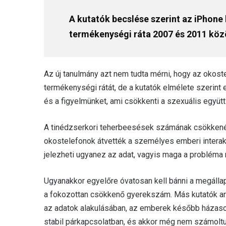
A kutatók becslése szerint az iPhone
termékenységi ráta 2007 és 2011 köz
Az új tanulmány azt nem tudta mérni, hogy az okos
termékenységi rátát, de a kutatók elmélete szerint
és a figyelmünket, ami csökkenti a szexuális együt
A tinédzserkori teherbeesések számának csökkenés
okostelefonok átvették a személyes emberi interakc
jelezheti ugyanez az adat, vagyis maga a probléma 
Ugyanakkor egyelőre óvatosan kell bánni a megálla
a fokozottan csökkenő gyerekszám. Más kutatók ar
az adatok alakulásában, az emberek később házaso
stabil párkapcsolatban, és akkor még nem számolt