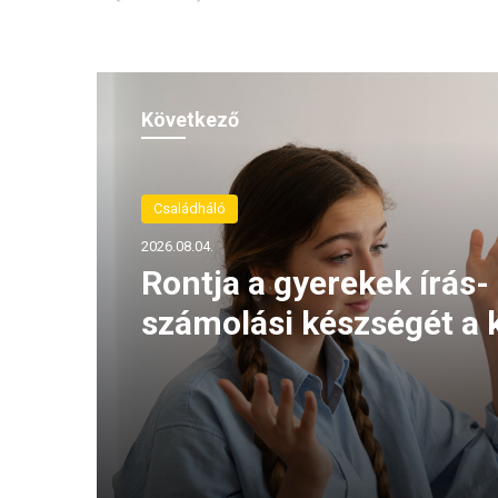
Következő
Családháló
2026.08.04.
Rontja a gyerekek írás-
számolási készségét a 
közösségimédia-haszná