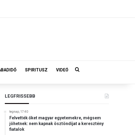
Keresés:
ABADIDŐ
SPIRITUSZ
VIDEÓ
LEGFRISSEBB
tegnap, 17:40
Felvették őket magyar egyetemekre, mégsem
jöhetnek: nem kapnak ösztöndíjat a keresztény
fiatalok