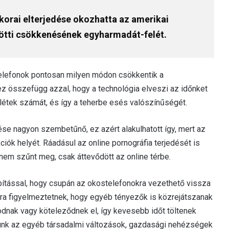
 korai elterjedése okozhatta az amerikai
ötti csökkenésének egyharmadát-felét.
telefonok pontosan milyen módon csökkentik a
 ez összefügg azzal, hogy a technológia elveszi az időnket
tlétek számát, és így a teherbe esés valószínűségét.
e nagyon szembetűnő, ez azért alakulhatott így, mert az
iók helyét. Ráadásul az online pornográfia terjedését is
nem szűnt meg, csak áttevődött az online térbe.
pítással, hogy csupán az okostelefonokra vezethető vissza
ra figyelmeztetnek, hogy egyéb tényezők is közrejátszanak
dnak vagy köteleződnek el, így kevesebb időt töltenek
unk az egyéb társadalmi változások, gazdasági nehézségek