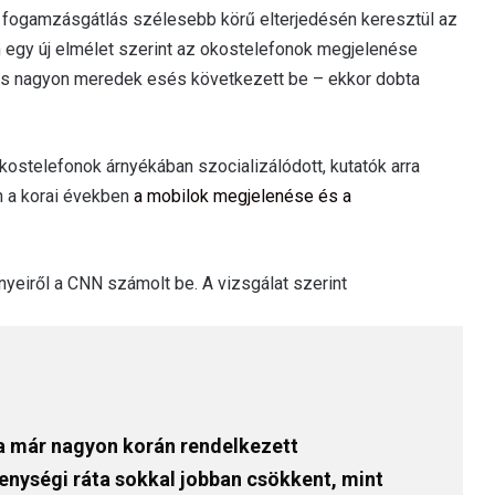
fogamzásgátlás szélesebb körű elterjedésén keresztül az
egy új elmélet szerint az okostelefonok megjelenése
is nagyon meredek esés következett be – ekkor dobta
kostelefonok árnyékában szocializálódott, kutatók arra
n a korai években
a mobilok megjelenése és a
eiről a CNN számolt be. A vizsgálat szerint
ka már nagyon korán rendelkezett
enységi ráta sokkal jobban csökkent, mint