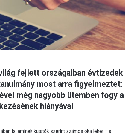
ilág fejlett országaiban évtizedek
tanulmány most arra figyelmeztet:
ével még nagyobb ütemben fogy a
tkezésének hiányával
ában is, aminek kutatók szerint számos oka lehet – a