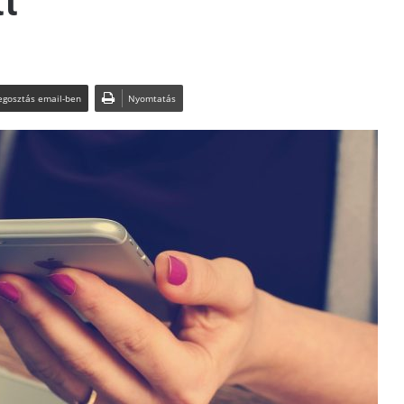
t
gosztás email-ben
Nyomtatás