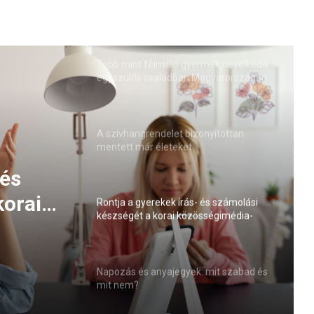
Több mint félmillió gyermek nevelkedik
egyszülős családban Magyarországon
(VIDEÓ)
A szívhangrendelet bizonyítottan
mentett már életeket
 és
korai
Rontja a gyerekek írás- és számolási
készségét a korai közösségimédia-
lat
használat
Napozás és anyajegyek: mit szabad és
mit nem?