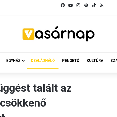
Facebook
YouTube
Instagram
Spotify
TikTok
RSS
EGYHÁZ
CSALÁDHÁLÓ
PENGETŐ
KULTÚRA
SZ
ggést talált az
 csökkenő