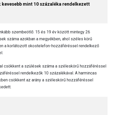
 kevesebb mint 10 százaléka rendelkezett
ginkább szembeötlő: 15 és 19 év között mintegy 26
ések száma azokban a megyékben, ahol széles körű
en a korlátozott okostelefon-hozzáféréssel rendelkező
l.
kal csökkent a szülések száma a széleskörű hozzáféréssel
záféréssel rendelkezők 10 százalékával. A harmincas
kben csökkent az arány a széleskörű hozzáféréssel
edett.