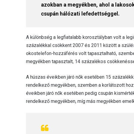
azokban a megyékben, ahol a lakosok
csupán hálózati lefedettséggel.
A különbség a legfiatalabb korosztályban volt a le
százalékkal csökkent 2007 és 2011 között a szül
okostelefon-hozzáférés volt tapasztalható, szemb
megyékben tapasztalt, 14 százalékos csökkenésse
A húszas éveikben járó nők esetében 15 százalék
rendelkező megyékben, szemben a korlátozott hoz
éveikben járó nők esetében pedig csupán kismérté
rendelkező megyékben, míg más megyékben emelk