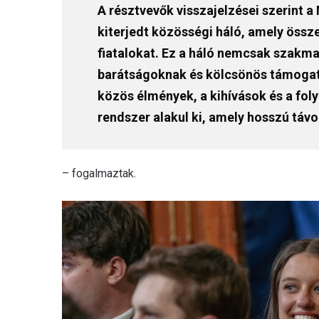
A résztvevők visszajelzései szerint 
kiterjedt közösségi háló, amely össz
fiatalokat. Ez a háló nemcsak szakm
barátságoknak és kölcsönös támogatá
közös élmények, a kihívások és a fol
rendszer alakul ki, amely hosszú távon
– fogalmaztak.