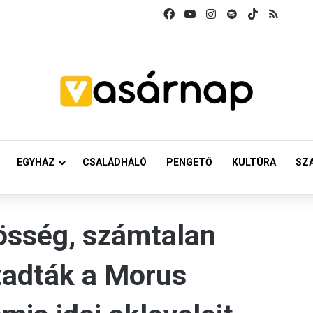
Facebook
YouTube
Instagram
Spotify
TikTok
RSS
EGYHÁZ
CSALÁDHÁLÓ
PENGETŐ
KULTÚRA
SZ
össég, számtalan
Átadták a Morus