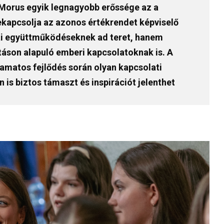
a Morus egyik legnagyobb erőssége az a
ekapcsolja az azonos értékrendet képviselő
ai együttműködéseknek ad teret, hanem
son alapuló emberi kapcsolatoknak is. A
yamatos fejlődés során olyan kapcsolati
 is biztos támaszt és inspirációt jelenthet