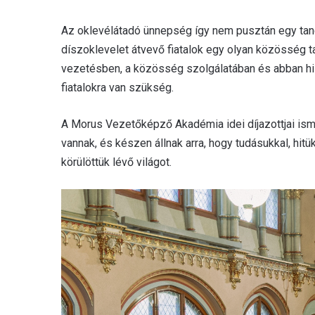
Az oklevélátadó ünnepség így nem pusztán egy tanév
díszoklevelet átvevő fiatalok egy olyan közösség t
vezetésben, a közösség szolgálatában és abban hisz
fiatalokra van szükség.
A Morus Vezetőképző Akadémia idei díjazottjai ismé
vannak, és készen állnak arra, hogy tudásukkal, hi
körülöttük lévő világot.