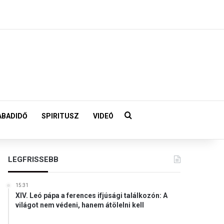
Keresés:
ABADIDŐ
SPIRITUSZ
VIDEÓ
LEGFRISSEBB
15:31
XIV. Leó pápa a ferences ifjúsági találkozón: A
világot nem védeni, hanem átölelni kell