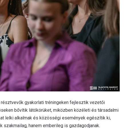
résztvevők gyakorlati tréningeken fejlesztik vezetői
eken bővítik látókörüket, miközben közéleti és társadalmi
t lelki alkalmak és közösségi események egészítik ki,
sak szakmailag, hanem emberileg is gazdagodjanak.