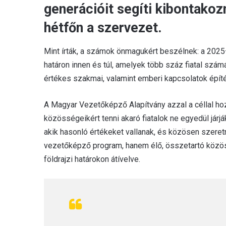
generációit segíti kibontako
hétfőn a szervezet.
Mint írták, a számok önmagukért beszélnek: a 20
határon innen és túl, amelyek több száz fiatal számá
értékes szakmai, valamint emberi kapcsolatok épít
A Magyar Vezetőképző Alapítvány azzal a céllal ho
közösségeikért tenni akaró fiatalok ne egyedül járják
akik hasonló értékeket vallanak, és közösen szere
vezetőképző program, hanem élő, összetartó közöss
földrajzi határokon átívelve.