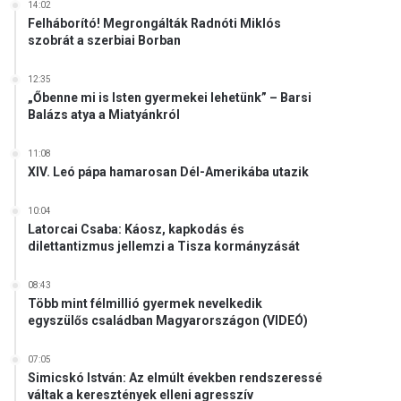
14:02
Felháborító! Megrongálták Radnóti Miklós
szobrát a szerbiai Borban
12:35
„Őbenne mi is Isten gyermekei lehetünk” – Barsi
Balázs atya a Miatyánkról
11:08
XIV. Leó pápa hamarosan Dél-Amerikába utazik
10:04
Latorcai Csaba: Káosz, kapkodás és
dilettantizmus jellemzi a Tisza kormányzását
08:43
Több mint félmillió gyermek nevelkedik
egyszülős családban Magyarországon (VIDEÓ)
07:05
Simicskó István: Az elmúlt években rendszeressé
váltak a keresztények elleni agresszív