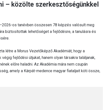
zni – közölte szerkesztőségünkkel
25–2026-os tanévben összesen 78 képzés valósult meg
ra biztosítottak lehetőséget a fejlődésre, a tanulásra és
ésére.
zta létre a Morus Vezetőképző Akadémiát, hogy a
 végig fejlődési útjukat, hanem olyan társakra találjanak,
tnének előre haladni. Az Akadémia mára nem csupán
ég, amely a Kárpát-medence magyar fiataljait köti össze,