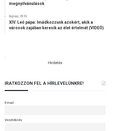
megnyilvánulások
tegnap, 18:35
XIV. Leó pápa: Imádkozzunk azokért, akik a
városok zajában keresik az élet értelmét (VIDEÓ)
.
Hirdetés
IRATKOZZON FEL A HÍRLEVELÜNKRE!
Email
Vezetéknév