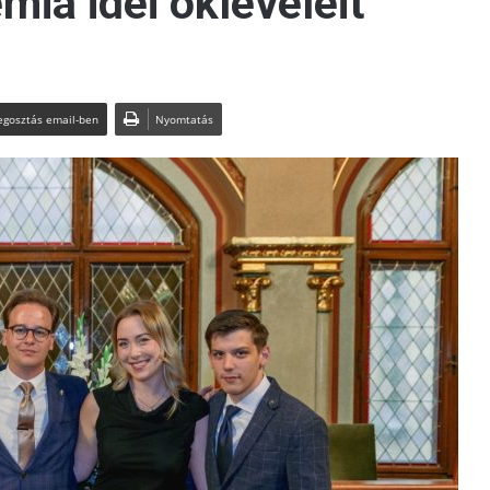
ia idei okleveleit
gosztás email-ben
Nyomtatás