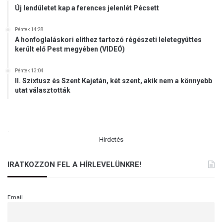
n
Új lendületet kap a ferences jelenlét Pécsett
e
k
Péntek 14:28
A honfoglaláskori elithez tartozó régészeti leletegyüttes
került elő Pest megyében (VIDEÓ)
Péntek 13:04
II. Szixtusz és Szent Kajetán, két szent, akik nem a könnyebb
utat választották
.
Hirdetés
IRATKOZZON FEL A HÍRLEVELÜNKRE!
Email