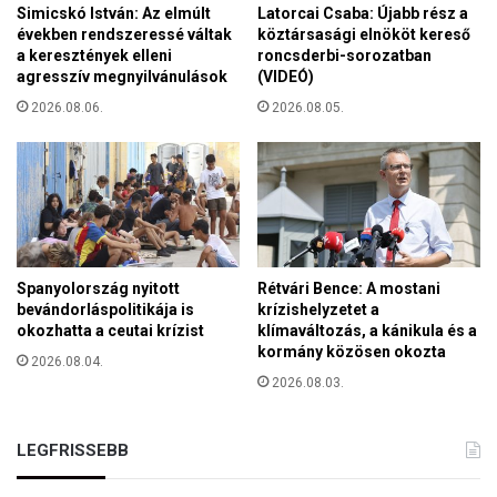
a
Simicskó István: Az elmúlt
Latorcai Csaba: Újabb rész a
e
s
években rendszeressé váltak
köztársasági elnököt kereső
l
z
a keresztények elleni
roncsderbi-sorozatban
e
agresszív megnyilvánulások
(VIDEÓ)
í
f
v
2026.08.06.
2026.08.05.
o
ü
n
k
o
d
k
o
é
b
s
b
a
a
c
n
Spanyolország nyitott
Rétvári Bence: A mostani
s
bevándorláspolitikája is
krízishelyzetet a
á
ö
okozhatta a ceutai krízist
klímaváltozás, a kánikula és a
s
k
kormány közösen okozta
á
2026.08.04.
k
v
2026.08.03.
e
a
n
l
ő
LEGFRISSEBB
j
s
e
z
l