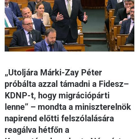
a
i
l
„Utoljára Márki-Zay Péter
próbálta azzal támadni a Fidesz–
KDNP-t, hogy migrációpárti
lenne” – mondta a miniszterelnök
napirend előtti felszólalására
reagálva hétfőn a