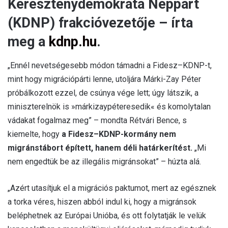
Kereszténydemokrata Néppárt
(KDNP) frakcióvezetője – írta
meg a
kdnp.hu
.
„Ennél nevetségesebb módon támadni a Fidesz–KDNP-t,
mint hogy migrációpárti lenne, utoljára Márki-Zay Péter
próbálkozott ezzel, de csúnya vége lett; úgy látszik, a
miniszterelnök is »márkizaypéteresedik« és komolytalan
vádakat fogalmaz meg” – mondta Rétvári Bence, s
kiemelte, hogy
a Fidesz–KDNP-kormány nem
migránstábort épített, hanem déli határkerítést.
„Mi
nem engedtük be az illegális migránsokat” – húzta alá.
„Azért utasítjuk el a migrációs paktumot, mert az egésznek
a torka véres, hiszen abból indul ki, hogy a migránsok
beléphetnek az Európai Unióba, és ott folytatják le velük