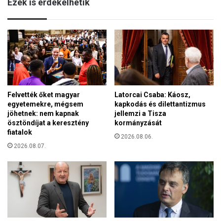
Ezek is érdekelhetik
z
e
e
t
f
c
ü
é
g
l
g
j
é
a
s
,
t
h
Felvették őket magyar
Latorcai Csaba: Káosz,
t
o
egyetemekre, mégsem
kapkodás és dilettantizmus
a
g
jöhetnek: nem kapnak
jellemzi a Tisza
l
y
ösztöndíjat a keresztény
kormányzását
á
a
fiatalok
l
2026.08.06.
m
2026.08.07.
t
a
a
g
z
z
o
a
k
t
o
o
s
k
t