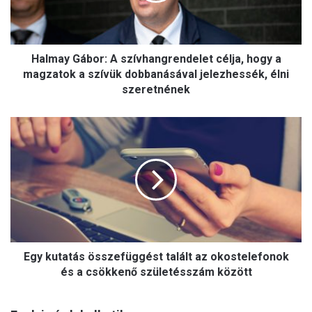
G
á
b
Halmay Gábor: A szívhangrendelet célja, hogy a
o
r
magzatok a szívük dobbanásával jelezhessék, élni
:
szeretnének
A
s
E
z
g
í
y
v
k
h
u
a
t
n
a
g
t
r
á
e
Egy kutatás összefüggést talált az okostelefonok
s
n
ö
és a csökkenő születésszám között
d
s
e
s
l