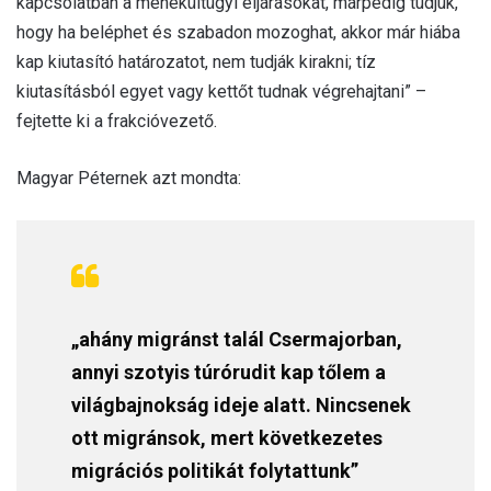
kapcsolatban a menekültügyi eljárásokat, márpedig tudjuk,
hogy ha beléphet és szabadon mozoghat, akkor már hiába
kap kiutasító határozatot, nem tudják kirakni; tíz
kiutasításból egyet vagy kettőt tudnak végrehajtani” –
fejtette ki a frakcióvezető.
Magyar Péternek azt mondta:
„ahány migránst talál Csermajorban,
annyi szotyis túrórudit kap tőlem a
világbajnokság ideje alatt. Nincsenek
ott migránsok, mert következetes
migrációs politikát folytattunk”