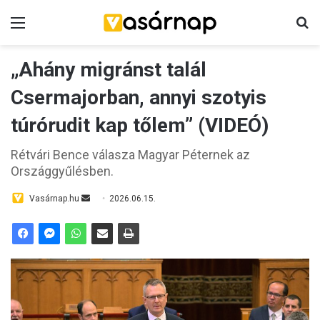
Menü
K
„Ahány migránst talál
Csermajorban, annyi szotyis
túrórudit kap tőlem” (VIDEÓ)
Rétvári Bence válasza Magyar Péternek az
Országgyűlésben.
Vasárnap.hu
S
2026.06.15.
e
n
d
a
n
e
m