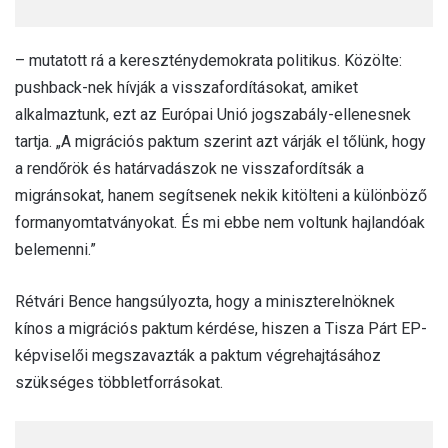
– mutatott rá a kereszténydemokrata politikus. Közölte:
pushback-nek hívják a visszafordításokat, amiket
alkalmaztunk, ezt az Európai Unió jogszabály-ellenesnek
tartja. „A migrációs paktum szerint azt várják el tőlünk, hogy
a rendőrök és határvadászok ne visszafordítsák a
migránsokat, hanem segítsenek nekik kitölteni a különböző
formanyomtatványokat. És mi ebbe nem voltunk hajlandóak
belemenni.”
Rétvári Bence hangsúlyozta, hogy a miniszterelnöknek
kínos a migrációs paktum kérdése, hiszen a Tisza Párt EP-
képviselői megszavazták a paktum végrehajtásához
szükséges többletforrásokat.