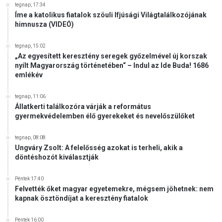
ü
tegnap, 17:34
e
Íme a katolikus fiatalok szöuli Ifjúsági Világtalálkozójának
l
z
himnusza (VIDEÓ)
e
h
t
e
é
tegnap, 15:02
s
„Az egyesített keresztény seregek győzelmével új korszak
s
s
nyílt Magyarország történetében“ – Indul az Ide Buda! 1686
s
é
emlékév
z
k
á
,
tegnap, 11:06
m
é
Állatkerti találkozóra várják a református
k
l
gyermekvédelemben élő gyerekeket és nevelőszülőket
ö
n
z
i
tegnap, 08:08
ö
s
Ungváry Zsolt: A felelősség azokat is terheli, akik a
t
z
döntéshozót kiválasztják
t
e
r
Péntek 17:40
e
Felvették őket magyar egyetemekre, mégsem jöhetnek: nem
t
kapnak ösztöndíjat a keresztény fiatalok
n
é
Péntek 16:00