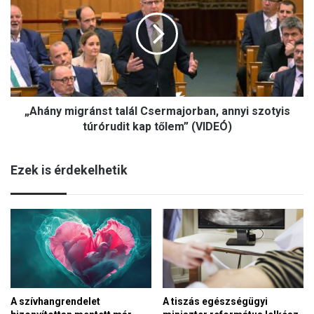
t
h
i
á
l
n
t
y
j
m
á
i
k
g
a
„Ahány migránst talál Csermajorban, annyi szotyis
r
k
á
túrórudit kap tőlem” (VIDEÓ)
ö
n
z
s
ö
Ezek is érdekelhetik
t
s
t
s
a
é
l
g
á
i
l
m
C
é
s
d
e
i
A tiszás egészségügyi
A szívhangrendelet
r
a