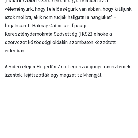
„Fiatal közéleti szereplőként egyértelműen az a
véleményünk, hogy felelősségünk van abban, hogy kiálljunk
azok mellett, akik nem tudják hallgatni a hangjukat” –
fogalmazott Halmay Gábor, az Ifjúsági
Kereszténydemokrata Szövetség (IKSZ) elnöke a
szervezet közösségi oldalán szombaton közzétett
videóban.
A videó elején Hegedűs Zsolt egészségügyi miniszternek
üzentek: lejátszották egy magzat szívhangját.