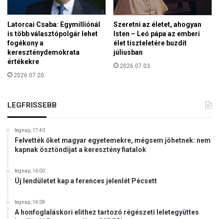
ú
r
Latorcai Csaba: Egymilliónál
Szeretni az életet, ahogyan
ó
is több választópolgár lehet
Isten – Leó pápa az emberi
r
fogékony a
élet tiszteletére buzdít
u
kereszténydemokrata
júliusban
d
értékekre
2026.07.03.
i
2026.07.20.
t
k
a
LEGFRISSEBB
p
t
tegnap, 17:40
ő
Felvették őket magyar egyetemekre, mégsem jöhetnek: nem
l
kapnak ösztöndíjat a keresztény fiatalok
e
m
tegnap, 16:00
”
Új lendületet kap a ferences jelenlét Pécsett
(
V
tegnap, 14:28
I
A honfoglaláskori elithez tartozó régészeti leletegyüttes
D