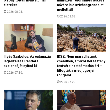
miniszter református lelkész
bizonyítottan mentett már
m
h
nővére is a szívhangrendelet
életeket
a
a
mellett áll
j
2026.08.05.
s
o
2026.08.03.
z
r
n
b
á
a
l
n
a
,
t
a
á
n
t
Illyés Szabolcs: Az eutanázia
IKSZ: Nem maradhatunk
n
1
legalizálása Pandóra
csendben, amikor keresztény
y
6
szelencéjét nyitná ki
testvéreinket támadás éri –
i
Elfogták a medjugorjei
é
2026.07.30.
s
rongálót
v
z
a
2026.07.29.
o
l
t
a
y
t
i
t
s
t