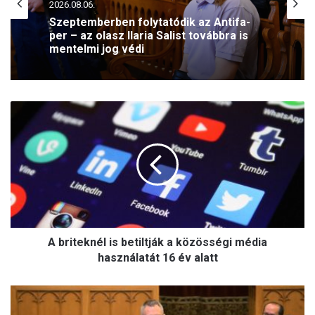
2026.08.06.
Szeptemberben folytatódik az Antifa-
per – az olasz Ilaria Salist továbbra is
mentelmi jog védi
A
b
r
i
t
e
k
n
é
A briteknél is betiltják a közösségi média
l
i
használatát 16 év alatt
s
b
„
e
A