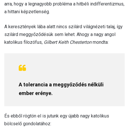
arra, hogy a legnagyobb probléma a hitbéli indifferentizmus,
a hittani képzetlenség.
A keresztények lába alatt nincs szilárd világnézeti talaj, így
szilárd meggyőződésük sem lehet. Ahogy a nagy angol
katolikus filozófus,
Gilbert Keith Chesterton
mondta:
A tolerancia a meggyőződés nélküli
ember erénye.
És ebből rögtön el is jutunk egy újabb nagy katolikus
bölcselő gondolatához: