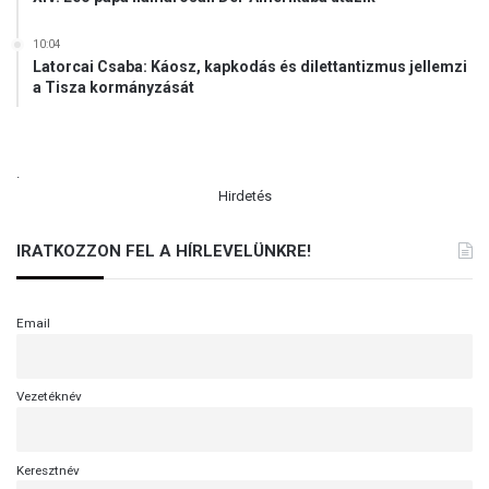
10:04
Latorcai Csaba: Káosz, kapkodás és dilettantizmus jellemzi
a Tisza kormányzását
.
Hirdetés
IRATKOZZON FEL A HÍRLEVELÜNKRE!
Email
Vezetéknév
Keresztnév