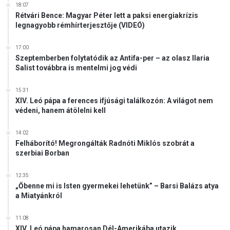
18:07
Rétvári Bence: Magyar Péter lett a paksi energiakrízis
legnagyobb rémhírterjesztője (VIDEÓ)
17:00
Szeptemberben folytatódik az Antifa-per – az olasz Ilaria
Salist továbbra is mentelmi jog védi
15:31
XIV. Leó pápa a ferences ifjúsági találkozón: A világot nem
védeni, hanem átölelni kell
14:02
Felháborító! Megrongálták Radnóti Miklós szobrát a
szerbiai Borban
12:35
„Őbenne mi is Isten gyermekei lehetünk” – Barsi Balázs atya
a Miatyánkról
11:08
XIV. Leó pápa hamarosan Dél-Amerikába utazik