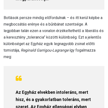
Botlások persze mindig előfordulnak – és itt kerül képbe a
megbocsátás erénye és a bűnbánat szentsége. A
legjobban talán ezen a vonalon érzékeltethető a liberális és
a keresztény „tolerancia” közötti különbség. Ezt a jelentős
különbséget az Egyház egyik legnagyobb zsinat előtti
tomistája,
Reginald Garrigou-Lagrange
így fogalmazza
meg:
Az Egyház elvekben intoleráns, mert
hisz, és a gyakorlatban toleráns, mert
szeret. Az Egyház ellenségei elvben