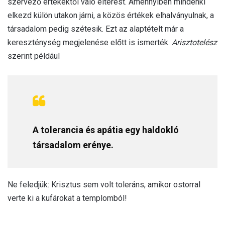
szervező értékektől való eltérést. Amennyiben mindenki
elkezd külön utakon járni, a közös értékek elhalványulnak, a
társadalom pedig szétesik. Ezt az alaptételt már a
kereszténység megjelenése előtt is ismerték.
Arisztotelész
szerint például
A tolerancia és apátia egy haldokló
társadalom erénye.
Ne feledjük: Krisztus sem volt toleráns, amikor ostorral
verte ki a kufárokat a templomból!