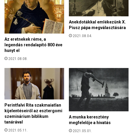
r
t
a
u
n
n
a
Anekdotákkal emlékezünk X.
k
p
Piusz pápa megválasztására
a
j
B
2021.08.04.
a
Az eretnekek réme, a
a
legendás rendalapító 800 éve
u
hunyt el
e
2021.08.08.
r
e
k
n
e
k
Perintfalvi Rita szakmaiatlan
kijelentéseiről az esztergomi
szeminárium biblikum
A munka keresztény
tanárával
megfelelője a hivatás
2021.05.11.
2021.05.01.