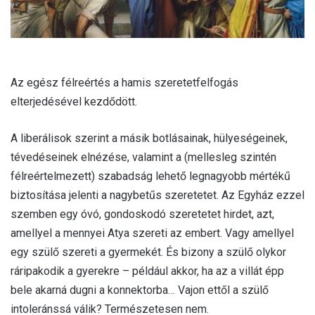
Az egész félreértés a hamis szeretetfelfogás
elterjedésével kezdődött.
A liberálisok szerint a másik botlásainak, hülyeségeinek,
tévedéseinek elnézése, valamint a (mellesleg szintén
félreértelmezett) szabadság lehető legnagyobb mértékű
biztosítása jelenti a nagybetűs szeretetet. Az Egyház ezzel
szemben egy óvó, gondoskodó szeretetet hirdet, azt,
amellyel a mennyei Atya szereti az embert. Vagy amellyel
egy szülő szereti a gyermekét. És bizony a szülő olykor
ráripakodik a gyerekre – például akkor, ha az a villát épp
bele akarná dugni a konnektorba… Vajon ettől a szülő
intoleránssá válik? Természetesen nem.