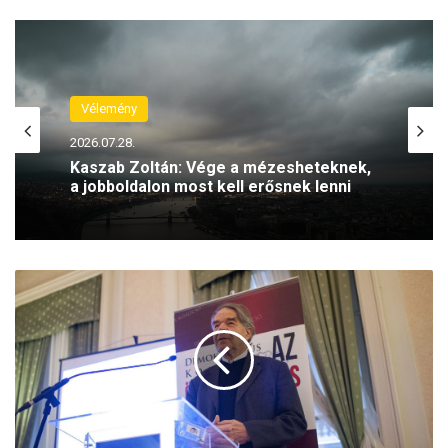
Vélemény
2026.07.28.
Kaszab Zoltán: Vége a mézesheteknek,
a jobboldalon most kell erősnek lenni
B
ö
r
t
ö
n
h
e