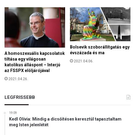
Bolsevik szoborállítgatás egy
évszázada és ma
A homoszexuális kapcsolatok
tiltása egy világosan
2021.04.06.
katolikus álláspont – Interjú
az FSSPX elöljárójával
2021.04.26.
LEGFRISSEBB
19:09
Kedl Olívia: Mindig a dicsőítésen keresztül tapasztaltam
meg Isten jelenlétét