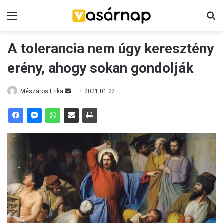
Menü
K
A tolerancia nem úgy keresztény
erény, ahogy sokan gondolják
Mészáros Erika
S
2021.01.22.
e
n
d
a
n
e
m
a
i
l