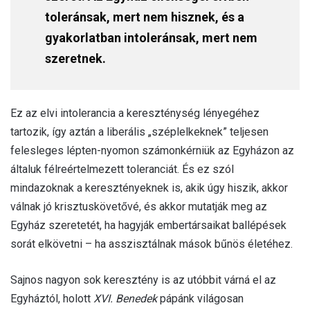
toleránsak, mert nem hisznek, és a
gyakorlatban intoleránsak, mert nem
szeretnek.
Ez az elvi intolerancia a kereszténység lényegéhez
tartozik, így aztán a liberális „széplelkeknek” teljesen
felesleges lépten-nyomon számonkérniük az Egyházon az
általuk félreértelmezett toleranciát. És ez szól
mindazoknak a keresztényeknek is, akik úgy hiszik, akkor
válnak jó krisztuskövetővé, és akkor mutatják meg az
Egyház szeretetét, ha hagyják embertársaikat ballépések
sorát elkövetni – ha asszisztálnak mások bűnös életéhez.
Sajnos nagyon sok keresztény is az utóbbit várná el az
Egyháztól, holott
XVI. Benedek
pápánk világosan