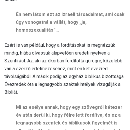
Én nem látom ezt az izraeli társadalmat, ami csak
úgy vonogatná a vállát, hogy „ja,
homoszexualitás”…
Ezért is van például, hogy a fordításokat is megnézzük
mindig, hiába olvassuk alapvetően eredeti nyelven a
Szentírást. Az, aki az ókorban fordította görögre, közelebb
van a szerző értelmezéséhez, mint én két évezred
távolságából. A másik pedig az egyház biblikus bizottsága.
Évezredek óta a legnagyobb szaktekintélyek vizsgálják a
Bibliát.
Mi az esélye annak, hogy egy szövegről kétezer
év után derül ki, hogy félre lett fordítva, és ez a
legnagyobb szentek és biblikusok figyelmét is