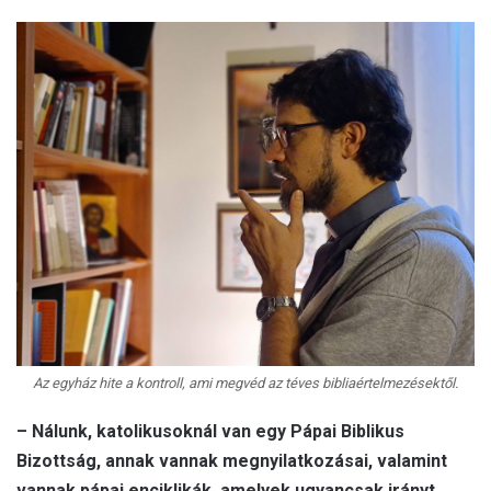
Az egyház hite a kontroll, ami megvéd az téves bibliaértelmezésektől.
– Nálunk, katolikusoknál van egy Pápai Biblikus
Bizottság, annak vannak megnyilatkozásai, valamint
vannak pápai enciklikák, amelyek ugyancsak irányt