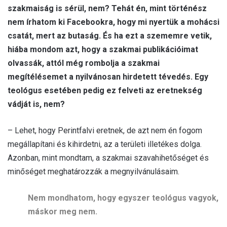
szakmaiság is sérül, nem? Tehát én, mint történész
nem írhatom ki Facebookra, hogy mi nyertük a mohácsi
csatát, mert az butaság. És ha ezt a szememre vetik,
hiába mondom azt, hogy a szakmai publikációimat
olvassák, attól még rombolja a szakmai
megítélésemet a nyilvánosan hirdetett tévedés. Egy
teológus esetében pedig ez felveti az eretnekség
vádját is, nem?
– Lehet, hogy Perintfalvi eretnek, de azt nem én fogom
megállapítani és kihirdetni, az a területi illetékes dolga.
Azonban, mint mondtam, a szakmai szavahihetőséget és
minőséget meghatározzák a megnyilvánulásaim.
Nem mondhatom, hogy egyszer teológus vagyok,
máskor meg nem.