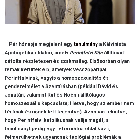
l
– Pár hónapja megjelent egy
tanulmány
a Kálvinista
Apologetika oldalon, amely
Perintfalvi Rita
állításait
cáfolta részletesen és szakmailag. Elsősorban olyan
témák kerültek elő, amelyek vesszőparipái
Perintfalvinak, vagyis a homoszexualitás és
genderelmélet a Szentírásban (például Dávid és
Jonatán, valamint Rút és Noémi állítólagos
homoszexuális kapcsolata; illetve, hogy az ember nem
férfinak és nőnek lett teremtve). Azonban tekintve,
hogy Perintfalvi katolikusnak vallja magát, a
tanulmányt pedig egy református oldal közli,
felmerülhetnek ugyancsak teológiai problémák a