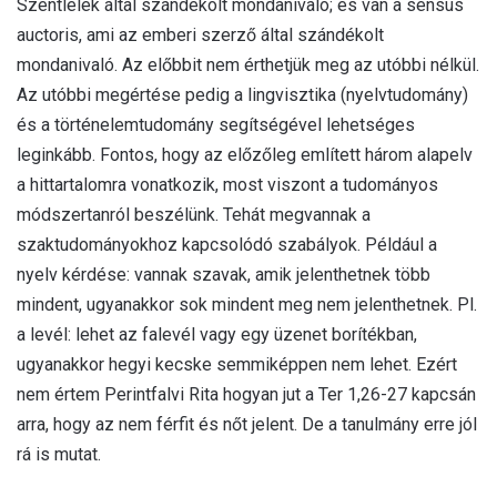
Szentlélek által szándékolt mondanivaló; és van a sensus
auctoris, ami az emberi szerző által szándékolt
mondanivaló. Az előbbit nem érthetjük meg az utóbbi nélkül.
Az utóbbi megértése pedig a lingvisztika (nyelvtudomány)
és a történelemtudomány segítségével lehetséges
leginkább. Fontos, hogy az előzőleg említett három alapelv
a hittartalomra vonatkozik, most viszont a tudományos
módszertanról beszélünk. Tehát megvannak a
szaktudományokhoz kapcsolódó szabályok. Például a
nyelv kérdése: vannak szavak, amik jelenthetnek több
mindent, ugyanakkor sok mindent meg nem jelenthetnek. Pl.
a levél: lehet az falevél vagy egy üzenet borítékban,
ugyanakkor hegyi kecske semmiképpen nem lehet. Ezért
nem értem Perintfalvi Rita hogyan jut a Ter 1,26-27 kapcsán
arra, hogy az nem férfit és nőt jelent. De a tanulmány erre jól
rá is mutat.