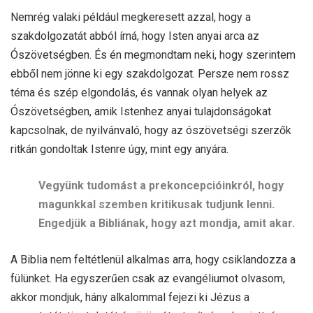
Nemrég valaki például megkeresett azzal, hogy a
szakdolgozatát abból írná, hogy Isten anyai arca az
Ószövetségben. És én megmondtam neki, hogy szerintem
ebből nem jönne ki egy szakdolgozat. Persze nem rossz
téma és szép elgondolás, és vannak olyan helyek az
Ószövetségben, amik Istenhez anyai tulajdonságokat
kapcsolnak, de nyilvánvaló, hogy az ószövetségi szerzők
ritkán gondoltak Istenre úgy, mint egy anyára.
Vegyünk tudomást a prekoncepcióinkról, hogy
magunkkal szemben kritikusak tudjunk lenni.
Engedjük a Bibliának, hogy azt mondja, amit akar.
A Biblia nem feltétlenül alkalmas arra, hogy csiklandozza a
fülünket. Ha egyszerűen csak az evangéliumot olvasom,
akkor mondjuk, hány alkalommal fejezi ki Jézus a