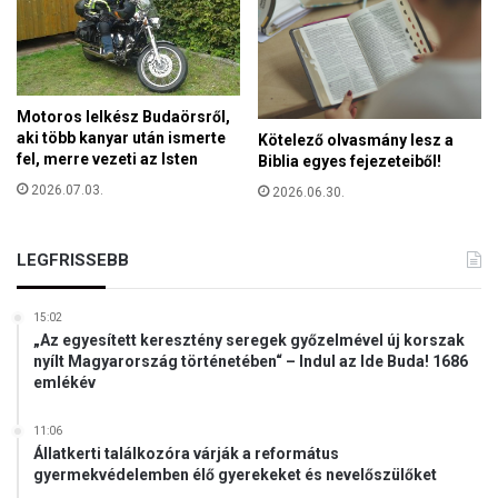
o
l
n
d
j
ü
k
Motoros lelkész Budaörsről,
r
aki több kanyar után ismerte
Kötelező olvasmány lesz a
fel, merre vezeti az Isten
Biblia egyes fejezeteiből!
e
v
2026.07.03.
2026.06.30.
i
s
s
LEGFRISSEBB
z
a
15:02
t
„Az egyesített keresztény seregek győzelmével új korszak
é
nyílt Magyarország történetében“ – Indul az Ide Buda! 1686
r
emlékév
ő
k
11:06
e
Állatkerti találkozóra várják a református
r
gyermekvédelemben élő gyerekeket és nevelőszülőket
e