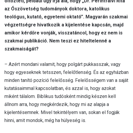
öltözteti, például úgy írja alá, hogy „Dr. Perintfalvi Rita
az Ószövetség tudományok doktora, katolikus
teológus, kutató, egyetemi oktató”. Magyarán szakmai
végzettségre hivatkozik a kijelentése kapcsán, majd
amikor kérdőre vonják, visszatáncol, hogy ez nem is
szakmai publikáció. Nem teszi ez hiteltelenné a
szakmaiságát?
– Azért mondani valamit, hogy polgárt pukkasszak, vagy
hogy egyeseknek tetsszen, felelőtlenség. És az egyházban
minden tanító pozíció felelősség. Felelősségem van a saját
kutatásaimmal kapcsolatban, és azzal is, hogy azokat
miként tálalom. Biblikus tudósként mindig készen kell
állnom arra, hogy megkérdezik, hogy mi az alapja a
kijelentésemnek. Mivel tekintélyem van, sokan el fogják
hinni, amit mondok, még ha hülyeség is.