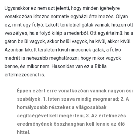
Ugyanakkor ez nem azt jelenti, hogy minden igehelyre
vonatkozóan létezne normatív egyházi értelmezés. Olyan
ez, mint egy folyó. Lakott területnél gátak vannak, hiszen ott
veszélyes, ha a folyó kilép a mederből. Ott egyértelmű: ha a
gáton belül vagyok, akkor belül vagyok, ha kívül, akkor kívül.
Azonban lakott területen kívül nincsenek gátak, a folyó
medrét is nehezebb meghatározni, hogy mikor vagyok
benne, és mikor nem. Hasonlóan van ez a Biblia
értelmezésénél is.
Éppen ezért erre vonatkozóan vannak nagyon ősi
szabályok. 1. Isten szava mindig megmarad; 2. A
homályosabb részeket a világosabbak
segítségével kell megérteni; 3. Az értelmezés
eredményének összhangban kell lennie az élő
hittel.