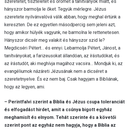
szeretetét, tiszteletét és örömét a tanítványok miatt, és
hányszor barmolja le őket. Tegyük mérlegre. Jézus
szeretete nyilvánvalóvá válik abban, hogy meghal értünk a
kereszten. De ez egyetlen másodpercig sem jeleni azt,
hogy amikor hülyék vagyunk, ne barmolna le rettenetesen.
Hányszor dicsér meg valakit és hányszor szid le?
Megdicséri Pétert… és ennyi. Lebarmolja Pétert, Jánost, a
tanítványokat, a farizeusokat állandóan, az írástudókat, és
az írástudót, aki meghívja magához vacsira… Mondjuk ki, az
evangéliumok názáreti Jézusának nem a dicséret a
szeretetnyelve. És ez nem baj. Csak hagyjam a Bibliának,
hogy az legyen, ami.
– Perintfalvi szerint a Biblia és Jézus csupa toleranciát
és elfogadást hirdet, amit a csúnya bigott egyház
meghamisít és elnyom. Tehát szerinte és a követői
szerint pont az egyház nem hagyja, hogy a Biblia az