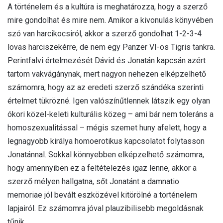
A történelem és a kultúra is meghatározza, hogy a szerző
mire gondolhat és mire nem. Amikor a kivonulás könyvében
szó van harcikocsiról, akkor a szerző gondolhat 1-2-3-4
lovas harciszekérre, de nem egy Panzer VI-os Tigris tankra.
Perintfalvi értelmezését Dávid és Jonatán kapcsán azért
tartom vakvágánynak, mert nagyon nehezen elképzelhető
számomra, hogy az az eredeti szerző szándéka szerinti
értelmet tükrözné. Igen valószínűtlennek látszik egy olyan
ókori közel-keleti kulturális közeg – ami bár nem toleráns a
homoszexualitással – mégis szemet huny afelett, hogy a
legnagyobb királya homoerotikus kapcsolatot folytasson
Jonatánnal. Sokkal könnyebben elképzelhető számomra,
hogy amennyiben ez a feltételezés igaz lenne, akkor a
szerző mélyen hallgatna, sőt Jonatánt a damnatio
memoriae jól bevált eszközével kitörölné a történelem
lapjairól. Ez számomra jóval plauzibilisebb megoldásnak
tűnik…