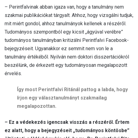
– Perintfalvinak abban igaza van, hogy a tanulmány nem
szakmai publikációkat tárgyalt. Ahhoz, hogy vizsgálni tudjuk,
mit miért gondol, ahhoz tanulmányok kellenek a részéről.
Tudományos szempontból egy kicsit „ágyúval verébre”
tudományos tanulmányban kritizálni Perintfalvi Facebook-
bejegyzéseit. Ugyanakkor ez semmit nem von le a
tanulmány értékéből. Nyilván nem doktori disszertációkról
beszélünk, de érkezett egy tudományosan megalapozott
érvelés.
Így most Perintfalvi Ritánál pattog a labda, hogy
írjon egy választanulmányt szakmailag
megalapozottan.
– Ez a védekezés igencsak visszás a részéről. Értem
ez alatt, hogy a bejegyzéseit „tudományos köntösbe”