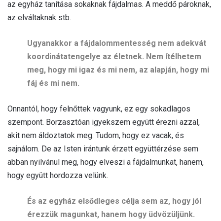
az egyház tanítása sokaknak fájdalmas. A meddő pároknak,
az elváltaknak stb.
Ugyanakkor a fájdalommentesség nem adekvát
koordinátatengelye az életnek. Nem ítélhetem
meg, hogy mi igaz és mi nem, az alapján, hogy mi
fáj és mi nem.
Onnantól, hogy felnőttek vagyunk, ez egy sokadlagos
szempont. Borzasztóan igyekszem együtt érezni azzal,
akit nem áldoztatok meg. Tudom, hogy ez vacak, és
sajnálom. De az Isten irántunk érzett együttérzése sem
abban nyilvánul meg, hogy elveszi a fájdalmunkat, hanem,
hogy együtt hordozza velünk.
És az egyház elsődleges célja sem az, hogy jól
érezzük magunkat, hanem hogy üdvözüljünk.