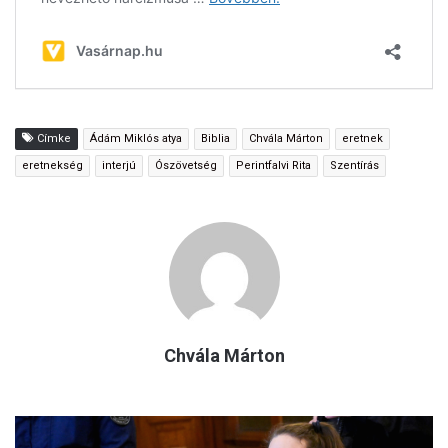
Címke
Ádám Miklós atya
Biblia
Chvála Márton
eretnek
eretnekség
interjú
Ószövetség
Perintfalvi Rita
Szentírás
Chvála Márton