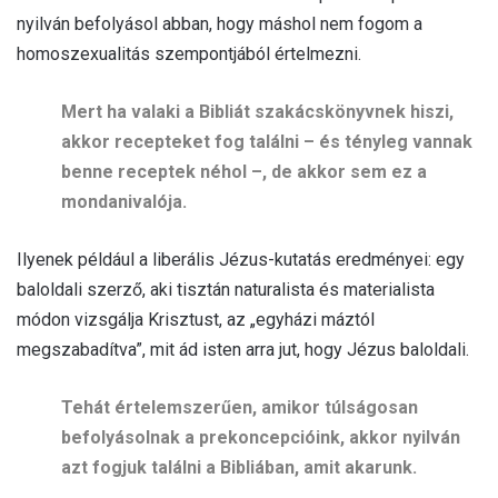
nyilván befolyásol abban, hogy máshol nem fogom a
homoszexualitás szempontjából értelmezni.
Mert ha valaki a Bibliát szakácskönyvnek hiszi,
akkor recepteket fog találni – és tényleg vannak
benne receptek néhol –, de akkor sem ez a
mondanivalója.
Ilyenek például a liberális Jézus-kutatás eredményei: egy
baloldali szerző, aki tisztán naturalista és materialista
módon vizsgálja Krisztust, az „egyházi máztól
megszabadítva”, mit ád isten arra jut, hogy Jézus baloldali.
Tehát értelemszerűen, amikor túlságosan
befolyásolnak a prekoncepcióink, akkor nyilván
azt fogjuk találni a Bibliában, amit akarunk.