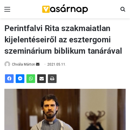
Menü
K
Perintfalvi Rita szakmaiatlan
kijelentéseiről az esztergomi
szeminárium biblikum tanárával
Chvála Márton
S
2021.05.11.
e
n
d
a
n
e
m
a
i