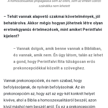
A homoszexualitás propagálása sem az isteni, sem az emberi szerző
szándéka nem lehetett
– Tehát vannak alapvető szakmai követelmények, jól
behatárolva. Akkor mégis hogyan jöhetnek létre olyan
eretnekgyanús értelmezések, mint amiket Perintfalvi
kijelent?
– Vannak dolgok, amik benne vannak a Bibliában,
és vannak, amik nem. Én úgy látom, talán az lehet
a gond, hogy Perintfalvi Rita túlságosan erős
prekoncepciókkal közelít a szöveghez.
Vannak prekoncepcióink, és nem szabad, hogy
befolyásoljanak, de nyilván befolyásolnak. Az én
prekoncepcióm az, hogy azt az egy-két konkrét helyet
kivéve, ahol a Biblia a homoszexualitásról beszél, azon
kívül máshol nem beszél arról. És ez a prekoncepcióm