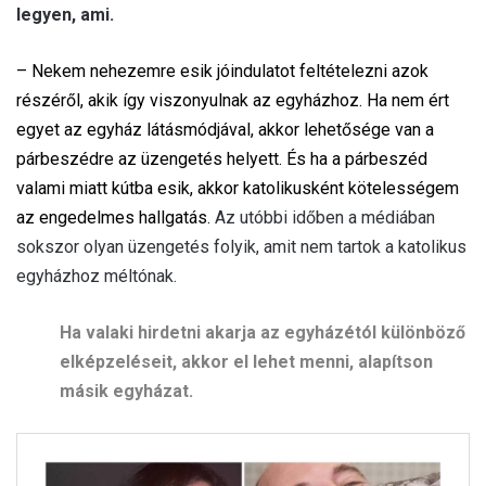
legyen, ami.
– Nekem nehezemre esik jóindulatot feltételezni azok
részéről, akik így viszonyulnak az egyházhoz. Ha nem ért
egyet az egyház látásmódjával, akkor lehetősége van a
párbeszédre az üzengetés helyett. És ha a párbeszéd
valami miatt kútba esik, akkor katolikusként kötelességem
az engedelmes hallgatás.
Az utóbbi időben a médiában
sokszor olyan üzengetés folyik, amit nem tartok a katolikus
egyházhoz méltónak.
Ha valaki hirdetni akarja az egyházétól különböző
elképzeléseit, akkor el lehet menni, alapítson
másik egyházat.