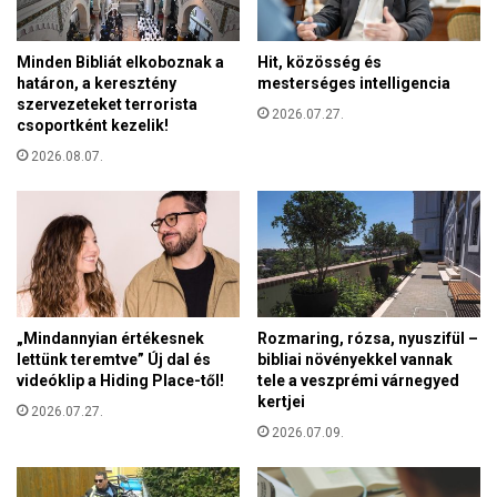
g
n
y
e
a
Minden Bibliát elkoboznak a
Hit, közösség és
e
r
határon, a keresztény
mesterséges intelligencia
l
s
szervezeteket terrorista
s
2026.07.27.
e
csoportként kezelik!
ő
g
f
2026.08.07.
í
e
t
c
s
s
é
k
g
é
g
i
e
r
l
„Mindannyian értékesnek
Rozmaring, rózsa, nyuszifül –
ő
s
lettünk teremtve” Új dal és
bibliai növényekkel vannak
l
z
videóklip a Hiding Place-től!
tele a veszprémi várnegyed
p
kertjei
ü
2026.07.27.
a
l
2026.07.09.
u
ő
s
f
z
ö