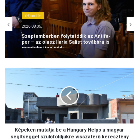
(H)arctér
2026.08.06.
Szeptemberben folytatódik az Antifa-
per – az olasz Ilaria Salist továbbra is
mentelmi jog védi
K
é
p
e
k
e
n
m
u
Képeken mutatja be a Hungary Helps a magyar
t
a
segítséggel szülőföldjükre visszatérő keresztény