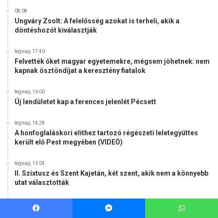
s
08:08
z
Ungváry Zsolt: A felelősség azokat is terheli, akik a
t
döntéshozót kiválasztják
é
n
tegnap, 17:40
y
Felvették őket magyar egyetemekre, mégsem jöhetnek: nem
k
kapnak ösztöndíjat a keresztény fiatalok
ö
z
tegnap, 16:00
ö
Új lendületet kap a ferences jelenlét Pécsett
s
s
tegnap, 14:28
é
A honfoglaláskori elithez tartozó régészeti leletegyüttes
g
került elő Pest megyében (VIDEÓ)
e
k
tegnap, 13:04
e
II. Szixtusz és Szent Kajetán, két szent, akik nem a könnyebb
t
utat választották
tegnap, 11:11
Törvénytelenség? Rétvári Bence szerint lebukott a Szociális
Facebook
Messenger
WhatsApp