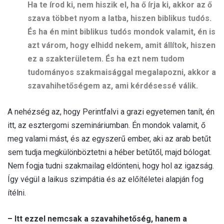
Ha te írod ki, nem hiszik el, ha ő írja ki, akkor az ő
szava többet nyom a latba, hiszen biblikus tudós.
És ha én mint biblikus tudós mondok valamit, én is
azt várom, hogy elhidd nekem, amit állítok, hiszen
ez a szakterületem. És ha ezt nem tudom
tudományos szakmaisággal megalapozni, akkor a
szavahihetőségem az, ami kérdésessé válik.
A nehézség az, hogy Perintfalvi a grazi egyetemen tanít, én
itt, az esztergomi szemináriumban. Én mondok valamit, ő
meg valami mást, és az egyszerű ember, aki az arab betűt
sem tudja megkülönböztetni a héber betűtől, majd bólogat.
Nem fogja tudni szakmailag eldönteni, hogy hol az igazság.
Így végül a laikus szimpátia és az előítéletei alapján fog
ítélni.
– Itt ezzel nemcsak a szavahihetőség, hanem a