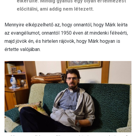
elkerülte. Mindig gyanús egy olyan értelmezést
előcitálni, ami addig nem létezett.
Mennyire elképzelhető az, hogy onnantól, hogy Márk leírta
az evangéliumot, onnantól 1950 éven át mindenki félreérti,
majd jövök én, és hirtelen rájövök, hogy Márk hogyan is
értette valójában.