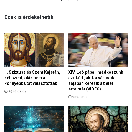
k
a
i
t
m
Ezek is érdekelhetik
,
e
e
g
l
f
ő
e
b
l
b
e
p
l
o
ő
s
m
II. Szixtusz és Szent Kajetán,
XIV. Leó pápa: Imádkozzunk
z
u
két szent, akik nem a
azokért, akik a városok
t
n
könnyebb utat választották
zajában keresik az élet
o
k
értelmét (VIDEÓ)
l
2026.08.07.
a
u
2026.08.05.
k
n
a
k
p
c
s
o