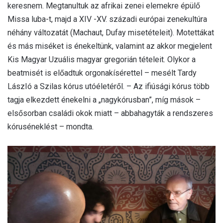
keresnem. Megtanultuk az afrikai zenei elemekre épülő
Missa luba-t, majd a XIV -XV. századi európai zenekultúra
néhány változatát (Machaut, Dufay misetételeit). Motettákat
és más miséket is énekeltünk, valamint az akkor megjelent
Kis Magyar Uzuális magyar gregorián tételeit. Olykor a
beatmisét is előadtuk orgonakísérettel – mesélt Tardy
LászIó a Szilas kórus utóéletéről. – Az ifiúsági kórus több
tagja elkezdett énekelni a „nagykórusban”, míg mások –
elsősorban családi okok miatt – abbahagyták a rendszeres
kóruséneklést – mondta.