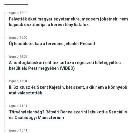
e
l
tegnap, 17:40
!
Felvették őket magyar egyetemekre, mégsem jöhetnek: nem
kapnak ösztöndíjat a keresztény fiatalok
tegnap, 16:00
Új lendületet kap a ferences jelenlét Pécsett
tegnap, 14:28
A honfoglaláskori elithez tartozó régészeti leletegyüttes
került elő Pest megyében (VIDEÓ)
tegnap, 13:04
II. Szixtusz és Szent Kajetán, két szent, akik nem a könnyebb
utat választották
tegnap, 11:11
Törvénytelenség? Rétvári Bence szerint lebukott a Szociális
és Családügyi Minisztérium
tegnap, 10:14