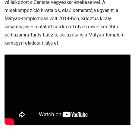
vállalkozott a Cantate vegyeskar énekeseivel. A
misekompozíció hivatalos, első bemutatója ugyanitt, a
Mátyás-templomban volt 2014-ben, Krisztus király
vasárnapján – mutatott rá a közel ötven évvel későbbi
párhuzamra Tardy László, aki azóta is a Mátyás-templom
karnagyi feladatait látja el.