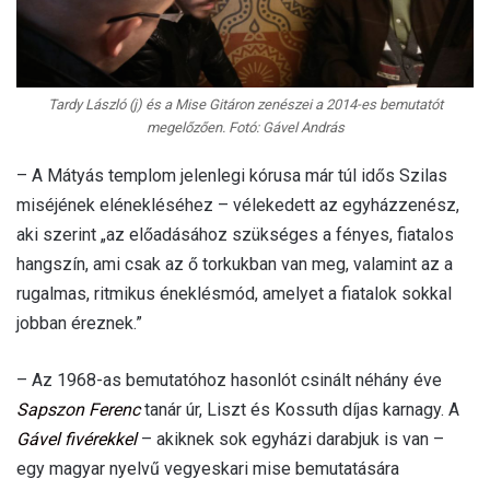
Tardy László (j) és a Mise Gitáron zenészei a 2014-es bemutatót
megelőzően. Fotó: Gável András
– A Mátyás templom jelenlegi kórusa már túl idős Szilas
miséjének elénekléséhez – vélekedett az egyházzenész,
aki szerint „az előadásához szükséges a fényes, fiatalos
hangszín, ami csak az ő torkukban van meg, valamint az a
rugalmas, ritmikus éneklésmód, amelyet a fiatalok sokkal
jobban éreznek.”
– Az 1968-as bemutatóhoz hasonlót csinált néhány éve
Sapszon Ferenc
tanár úr, Liszt és Kossuth díjas karnagy. A
Gável fivérekkel
– akiknek sok egyházi darabjuk is van –
egy magyar nyelvű vegyeskari mise bemutatására