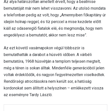
Az atya határozottan amellett érvelt, hogy a beatmise
bemutatóját már nem lehet visszavonni. Az utolsó mondata
a telefonban pedig az volt, hogy „Amennyiben főkapitány úr
idejön holnap reggel, és tíz perccel a mise kezdete előtt
kiáll az odasereglő fiatalok elé, és megmondja, hogy nem
engedélyezi a bemutatót, akkor nem lesz mise”.
Az ezt követő vasárnapokon végül többször is
bemutathatták a darabot a húsvéti időben. A várbéli
bemutatóra, 1968 húsvétján a templom teljesen megtelt,
még a téren is sokan álltak. Mindenféle generációból jelen
voltak érdeklődők, és nagyon fegyelmezetten viselkedtek.
Rendőrségi atrocitásokra nem került sor, a hatóság
kordonokat sem állított a helyszínen – emlékezett vissza
az eseményre Tardy László.