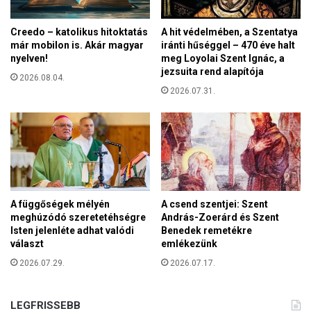
l
a
Creedo – katolikus hitoktatás
A hit védelmében, a Szentatya
t
már mobilon is. Akár magyar
iránti hűséggel – 470 éve halt
o
nyelven!
meg Loyolai Szent Ignác, a
jezsuita rend alapítója
t
2026.08.04.
a
2026.07.31.
z
o
p
e
r
a
t
í
A függőségek mélyén
A csend szentjei: Szent
meghúzódó szeretetéhségre
András-Zoerárd és Szent
v
Isten jelenléte adhat valódi
Benedek remetékre
t
választ
emlékezünk
ö
r
2026.07.29.
2026.07.17.
z
z
LEGFRISSEBB
s