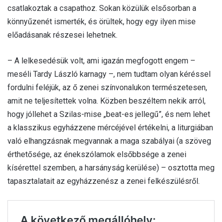
csatlakoztak a csapathoz. Sokan közülük elsősorban a
könnyűzenét ismerték, és örültek, hogy egy ilyen mise
előadásanak részesei lehetnek.
– A lelkesedésük volt, ami igazán megfogott engem –
meséli Tardy László karnagy –, nem tudtam olyan kéréssel
fordulni feléjük, az ő zenei színvonalukon természetesen,
amit ne teljesítettek volna. Közben beszéltem nekik arról,
hogy jóllehet a Szilas-mise „beat-es jellegű”, és nem lehet
a klasszikus egyházzene mércéjével értékelni, a liturgiában
való elhangzásnak megvannak a maga szabályai (a szöveg
érthetősége, az énekszólamok elsőbbsége a zenei
kísérettel szemben, a harsányság kerülése) – osztotta meg
tapasztalatait az egyházzenész a zenei felkészülésről.