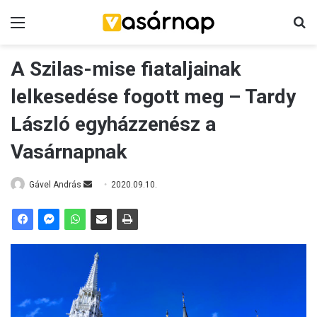
Menü
K
A Szilas-mise fiataljainak
lelkesedése fogott meg – Tardy
László egyházzenész a
Vasárnapnak
Gável András
S
2020.09.10.
e
n
d
a
n
e
m