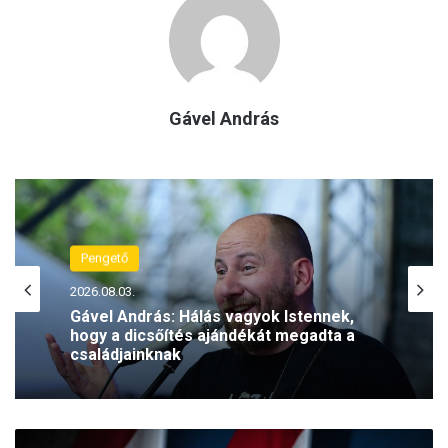
Gável András
Pengető
2026.08.03.
Gável András: Hálás vagyok Istennek,
hogy a dicsőítés ajándékát megadta a
családjainknak
O