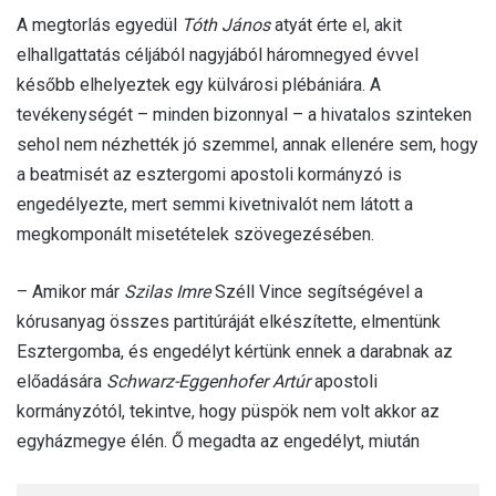
A megtorlás egyedül
Tóth János
atyát érte el, akit
elhallgattatás céljából nagyjából háromnegyed évvel
később elhelyeztek egy külvárosi plébániára. A
tevékenységét – minden bizonnyal – a hivatalos szinteken
sehol nem nézhették jó szemmel, annak ellenére sem, hogy
a beatmisét az esztergomi apostoli kormányzó is
engedélyezte, mert semmi kivetnivalót nem látott a
megkomponált misetételek szövegezésében.
– Amikor már
Szilas Imre
Széll Vince segítségével a
kórusanyag összes partitúráját elkészítette, elmentünk
Esztergomba, és engedélyt kértünk ennek a darabnak az
előadására
Schwarz-Eggenhofer Artúr
apostoli
kormányzótól, tekintve, hogy püspök nem volt akkor az
egyházmegye élén. Ő megadta az engedélyt, miután