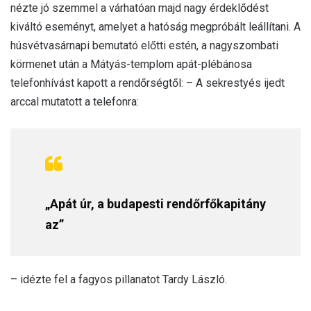
nézte jó szemmel a várhatóan majd nagy érdeklődést
kiváltó eseményt, amelyet a hatóság megpróbált leállítani. A
húsvétvasárnapi bemutató előtti estén, a nagyszombati
körmenet után a Mátyás-templom apát-plébánosa
telefonhívást kapott a rendőrségtől: – A sekrestyés ijedt
arccal mutatott a telefonra:
„Apát úr, a budapesti rendőrfőkapitány
az”
– idézte fel a fagyos pillanatot Tardy László.