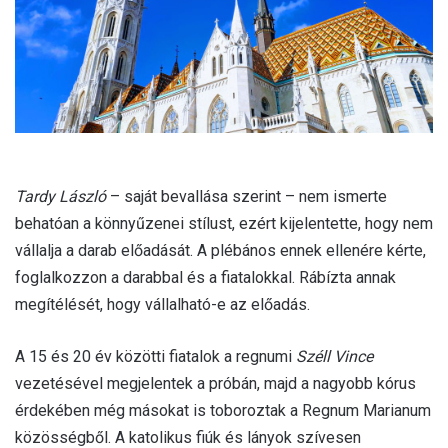
a
i
l
Tardy László
– saját bevallása szerint – nem ismerte
behatóan a könnyűzenei stílust, ezért kijelentette, hogy nem
vállalja a darab előadását. A plébános ennek ellenére kérte,
foglalkozzon a darabbal és a fiatalokkal. Rábízta annak
megítélését, hogy vállalható-e az előadás.
A 15 és 20 év közötti fiatalok a regnumi
Széll Vince
vezetésével megjelentek a próbán, majd a nagyobb kórus
érdekében még másokat is toboroztak a Regnum Marianum
közösségből. A katolikus fiúk és lányok szívesen