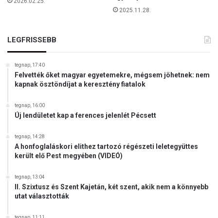
e
2026.02.25.
2025.11.28.
r
e
s
LEGFRISSEBB
z
t
é
tegnap, 17:40
n
Felvették őket magyar egyetemekre, mégsem jöhetnek: nem
y
kapnak ösztöndíjat a keresztény fiatalok
e
k
tegnap, 16:00
Új lendületet kap a ferences jelenlét Pécsett
tegnap, 14:28
A honfoglaláskori elithez tartozó régészeti leletegyüttes
került elő Pest megyében (VIDEÓ)
tegnap, 13:04
II. Szixtusz és Szent Kajetán, két szent, akik nem a könnyebb
utat választották
tegnap, 11:11