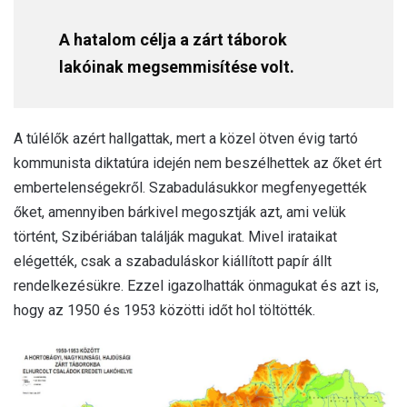
A hatalom célja a zárt táborok
lakóinak megsemmisítése volt.
A túlélők azért hallgattak, mert a közel ötven évig tartó
kommunista diktatúra idején nem beszélhettek az őket ért
embertelenségekről. Szabadulásukkor megfenyegették
őket, amennyiben bárkivel megosztják azt, ami velük
történt, Szibériában találják magukat. Mivel irataikat
elégették, csak a szabaduláskor kiállított papír állt
rendelkezésükre. Ezzel igazolhatták önmagukat és azt is,
hogy az 1950 és 1953 közötti időt hol töltötték.