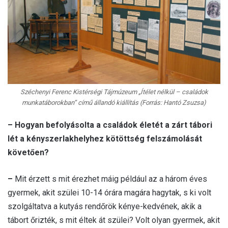
Széchenyi Ferenc Kistérségi Tájmúzeum „Ítélet nélkül – családok
munkatáborokban” című állandó kiállítás (Forrás: Hantó Zsuzsa)
– Hogyan befolyásolta a családok életét a zárt tábori
lét a kényszerlakhelyhez kötöttség felszámolását
követően?
–
Mit érzett s mit érezhet máig például az a három éves
gyermek, akit szülei 10-14 órára magára hagytak, s ki volt
szolgáltatva a kutyás rendőrök kénye-kedvének, akik a
tábort őrizték, s mit éltek át szülei? Volt olyan gyermek, akit