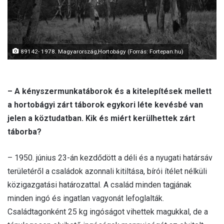
l
89142- 1978. Magyarország,Hortobágy (Forrás: Fortepan.hu)
– A kényszermunkatáborok és a kitelepítések mellett
a hortobágyi zárt táborok egykori léte kevésbé van
jelen a köztudatban. Kik és miért kerülhettek zárt
táborba?
– 1950. június 23-án kezdődött a déli és a nyugati határsáv
területéről a családok azonnali kitiltása, bírói ítélet nélküli
közigazgatási határozattal. A család minden tagjának
minden ingó és ingatlan vagyonát lefoglalták.
Családtagonként 25 kg ingóságot vihettek magukkal, de a