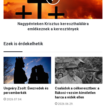
z
é
e
n
n
t
e
e
t
Nagypénteken Krisztus kereszthalálára
k
e
e
emlékeznek a keresztények
i
n
a
K
S
Ezek is érdekelhetik
r
z
i
e
s
n
z
t
t
í
u
r
s
á
k
s
e
b
Ungváry Zsolt: Évezredek és
Családok a célkeresztben: a
r
ó
percemberkék
Rákosi-rezsim kíméletlen
e
l
harca a vidék ellen
s
2026.07.04.
z
2026.06.29.