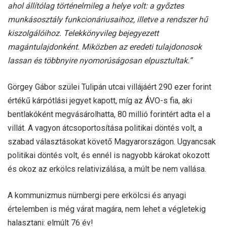
ahol állítólag történelmileg a helye volt: a győztes
munkásosztály funkcionáriusaihoz, illetve a rendszer hű
kiszolgálóihoz. Telekkönyvileg bejegyezett
magántulajdonként. Miközben az eredeti tulajdonosok
lassan és többnyire nyomorúságosan elpusztultak.”
Görgey Gábor szülei Tulipán utcai villájáért 290 ezer forint
értékű kárpótlási jegyet kapott, míg az ÁVO-s fia, aki
bentlakóként megvásárolhatta, 80 millió forintért adta el a
villát. A vagyon átcsoportosítása politikai döntés volt, a
szabad választásokat követő Magyarországon. Ugyancsak
politikai döntés volt, és ennél is nagyobb károkat okozott
és okoz az erkölcs relativizálása, a múlt be nem vallása.
A kommunizmus nürnbergi pere erkölcsi és anyagi
értelemben is még várat magára, nem lehet a végletekig
halasztani: elmúlt 76 év!