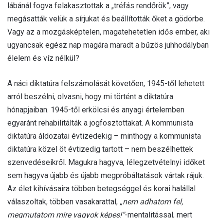
lábánál fogva felakasztottak a „tréfás rendőrök”, vagy
megásatták velük a sírjukat és beállították őket a gödörbe.
Vagy az a mozgásképtelen, magatehetetlen idős ember, aki
ugyancsak egész nap magára maradt a bűzös juhhodályban
élelem és víz nélkül?
A náci diktatúra felszámolását követően, 1945-től lehetett
arról beszélni, olvasni, hogy mi történt a diktatúra
hónapjaiban. 1945-től erkölcsi és anyagi értelemben
egyaránt rehabilitálták a jogfosztottakat. A kommunista
diktatúra áldozatai évtizedekig – minthogy a kommunista
diktatúra közel öt évtizedig tartott – nem beszélhettek
szenvedéseikről. Magukra hagyva, lélegzetvételnyi időket
sem hagyva újabb és újabb megpróbáltatások vártak rájuk.
Az élet kihívásaira többen betegséggel és korai halállal
válaszoltak, többen vasakarattal,
„nem adhatom fel,
megmutatom mire vagyok képes!”
-mentalitással, mert