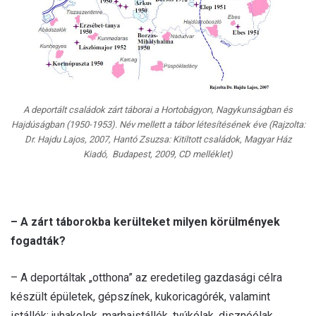
A deportált családok zárt táborai a Hortobágyon, Nagykunságban és
Hajdúságban (1950-1953). Név mellett a tábor létesítésének éve (Rajzolta:
Dr. Hajdu Lajos, 2007, Hantó Zsuzsa: Kitiltott családok, Magyar Ház
Kiadó, Budapest, 2009, CD melléklet)
– A zárt táborokba kerülteket milyen körülmények
fogadták?
– A deportáltak „otthona” az eredetileg gazdasági célra
készült épületek, gépszínek, kukoricagórék, valamint
istállók: juhakolok, marhaistállók, tyúkólak, disznóólak