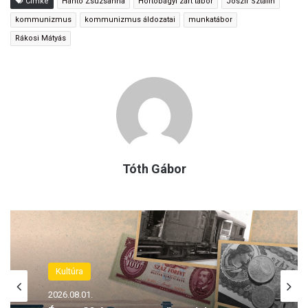
Címke
Hantó Zsuzsanna
Hortobágyi zárt tábor
Joszif Sztálin
kommunizmus
kommunizmus áldozatai
munkatábor
Rákosi Mátyás
Tóth Gábor
Kultúra
Kultúra
2026.08.01.