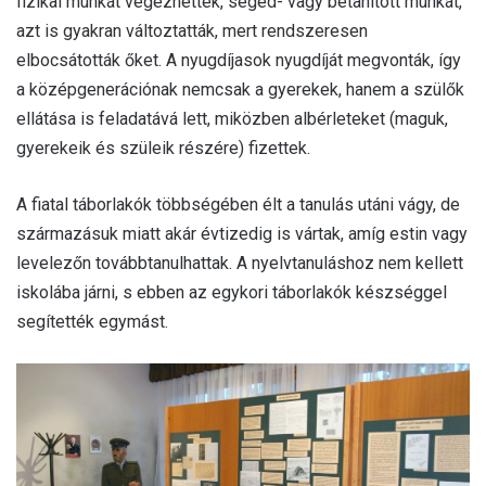
fizikai munkát végezhettek, segéd- vagy betanított munkát,
azt is gyakran változtatták, mert rendszeresen
elbocsátották őket. A nyugdíjasok nyugdíját megvonták, így
a középgenerációnak nemcsak a gyerekek, hanem a szülők
ellátása is feladatává lett, miközben albérleteket (maguk,
gyerekeik és szüleik részére) fizettek.
A fiatal táborlakók többségében élt a tanulás utáni vágy, de
származásuk miatt akár évtizedig is vártak, amíg estin vagy
levelezőn továbbtanulhattak. A nyelvtanuláshoz nem kellett
iskolába járni, s ebben az egykori táborlakók készséggel
segítették egymást.