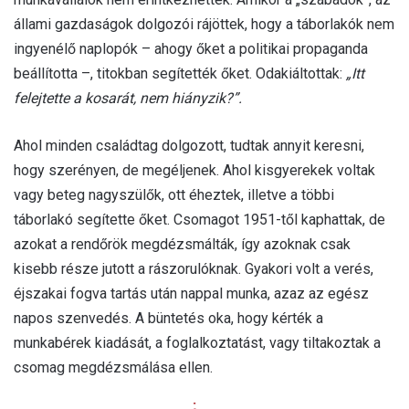
állami gazdaságok dolgozói rájöttek, hogy a táborlakók nem
ingyenélő naplopók – ahogy őket a politikai propaganda
beállította –, titokban segítették őket. Odakiáltottak:
„Itt
felejtette a kosarát, nem hiányzik?”.
Ahol minden családtag dolgozott, tudtak annyit keresni,
hogy szerényen, de megéljenek. Ahol kisgyerekek voltak
vagy beteg nagyszülők, ott éheztek, illetve a többi
táborlakó segítette őket. Csomagot 1951-től kaphattak, de
azokat a rendőrök megdézsmálták, így azoknak csak
kisebb része jutott a rászorulóknak. Gyakori volt a verés,
éjszakai fogva tartás után nappal munka, azaz az egész
napos szenvedés. A büntetés oka, hogy kérték a
munkabérek kiadását, a foglalkoztatást, vagy tiltakoztak a
csomag megdézsmálása ellen.