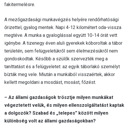
fakitermelésre.
A mezőgazdasági munkavégzés helyére rendőrhatósági
őrizettel, gyalog mentek. Napi 4-12 kilométert oda-vissza
megtéve. A munka a gyaloglással együtt 10-14 órát vett
igénybe. A tizenegy éven aluli gyerekek kóboroltak a tábor
területén, sem felügyeletükről sem élelmezésükről nem
gondoskodtak. Később a szülők szervezték meg a
taníttatást és a felügyeletet: az egyik táborlakó személyt
bízták meg vele. Miután a munkából visszaértek, akkor
kellett megoldani a mosdást, mosást, főzést.
– Az állami gazdaságok trösztje milyen munkákat
végeztetett velük, és milyen ellenszolgáltatást kaptak
a dolgozók? Szabad és „telepes” között milyen
különbség volt az állami gazdaságokban?