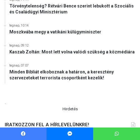
Törvénytelenség? Rétvári Bence szerint lebukott a Szociális
és Családügyi Minisztérium
tegnap, 10:14
Moszkvába megy a vatikáni külügyminiszter
tegnap, 09:12
Kaszab Zoltán: Most lett volna valódi szükség a közmédiára
tegnap, 07:07
Minden Bibliát elkoboznak a határon, a keresztény
szervezeteket terrorista csoportként kezelik!
.
Hirdetés
IRATKOZZON FEL A HÍRLEVELÜNKRE!
Facebook
Messenger
WhatsApp