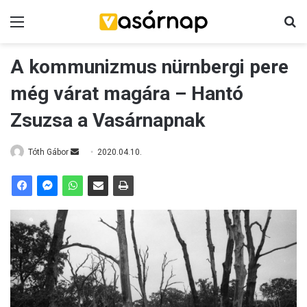
Menü
K
A kommunizmus nürnbergi pere
még várat magára – Hantó
Zsuzsa a Vasárnapnak
Tóth Gábor
S
2020.04.10.
e
n
d
a
n
e
m
a
i