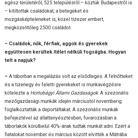
egész területéről, 525 településről – köztük Budapestről is
– kitiltottak családokat, a betegeket és
mozgásképteleneket is, közel tízezer embert,
megközelítőleg 2500 családot.
– Családok, nők, férfiak, aggok és gyerekek
együttesen kerültek ítélet nélküli fogságba. Hogyan
telt a napjuk?
–
A táborban a megalázás volt az elsődleges. A felnőtteket
és a tizenegy év feletti gyerekeket is munkavégzésre
kötelezte a
Hortobágyi Állami Gazdaságok
. A szezonális
mezőgazdasági munkák idején márciustól novemberig
foglalkoztatták a deportáltakat. A szezonális munkák
befejeztével az állattenyésztésben, fuvarozásban a
táborlakók körülbelül 40%-ának tudtak munkát adni. Ezért a
fiatalokat november és március között elvitték a Mátrába