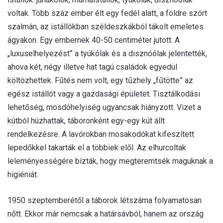
voltak. Több száz ember élt egy fedél alatt, a földre szórt
szalmán, az istállókban széldeszkákból tákolt emeletes
ágyakon. Egy embernek 40-50 centiméter jutott. A
„luxuselhelyezést” a tyúkólak és a disznóólak jelentették,
ahova két, négy illetve hat tagú családok egyedül
költözhettek. Fűtés nem volt, egy tűzhely „fűtötte” az
egész istállót vagy a gazdasági épületet. Tisztálkodási
lehetőség, mosdóhelyiség ugyancsak hiányzott. Vizet a
kútból húzhattak, táboronként egy-egy kút állt
rendelkezésre. A lavórokban mosakodókat kifeszített
lepedőkkel takarták el a többiek elől. Az elhurcoltak
leleményességére bízták, hogy megteremtsék maguknak a
higiéniát.
1950 szeptemberétől a táborok létszáma folyamatosan
nőtt. Ekkor már nemcsak a határsávból, hanem az ország