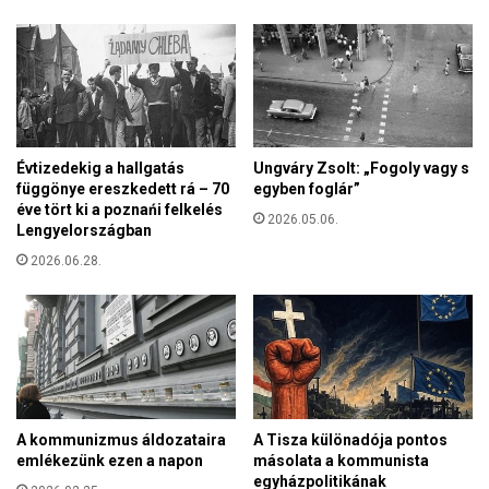
t
h
a
l
á
l
á
Évtizedekig a hallgatás
Ungváry Zsolt: „Fogoly vagy s
r
függönye ereszkedett rá – 70
egyben foglár”
a
éve tört ki a poznańi felkelés
e
2026.05.06.
Lengyelországban
m
2026.06.28.
l
é
k
e
z
n
e
k
A kommunizmus áldozataira
A Tisza különadója pontos
a
emlékezünk ezen a napon
másolata a kommunista
k
egyházpolitikának