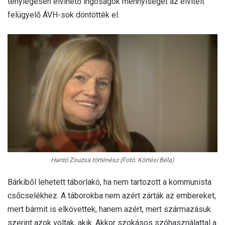
ténylegesen elvihető ingóságok mennyiségét az elvitelt
felügyelő ÁVH-sok döntötték el.
Hantó Zsuzsa történész (Fotó: Körtési Béla)
Bárkiből lehetett táborlakó, ha nem tartozott a kommunista
csőcselékhez. A táborokba nem azért zárták az embereket,
mert bármit is elkövettek, hanem azért, mert származásuk
szerint azok voltak, akik. Akkor szokásos szóhasználattal a