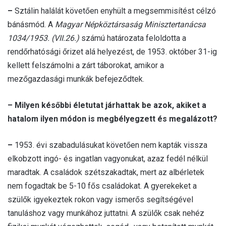
–
Sztálin halálát követően enyhült a megsemmisítést célzó
bánásmód. A
Magyar Népköztársaság Minisztertanácsa
1034/1953. (VII.26.)
számú határozata feloldotta a
rendőrhatósági őrizet alá helyezést, de 1953. október 31-ig
kellett felszámolni a zárt táborokat, amikor a
mezőgazdasági munkák befejeződtek.
– Milyen későbbi életutat járhattak be azok, akiket a
hatalom ilyen módon is megbélyegzett és megalázott?
–
1953. évi szabadulásukat követően nem kapták vissza
elkobzott ingó- és ingatlan vagyonukat, azaz fedél nélkül
maradtak. A családok szétszakadtak, mert az albérletek
nem fogadtak be 5-10 fős családokat. A gyerekeket a
szülők igyekeztek rokon vagy ismerős segítségével
tanuláshoz vagy munkához juttatni. A szülők csak nehéz