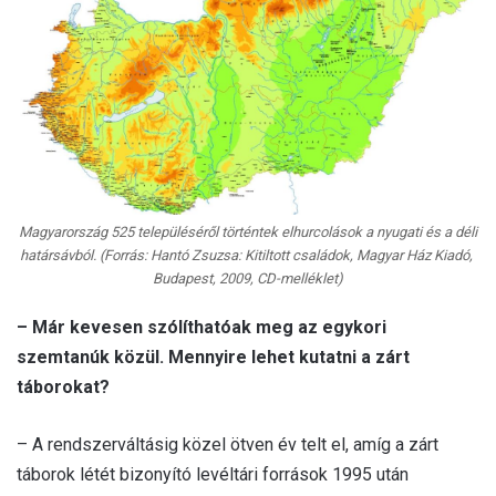
Magyarország 525 településéről történtek elhurcolások a nyugati és a déli
határsávból. (Forrás: Hantó Zsuzsa: Kitiltott családok, Magyar Ház Kiadó,
Budapest, 2009, CD-melléklet)
– Már kevesen szólíthatóak meg az egykori
szemtanúk közül. Mennyire lehet kutatni a zárt
táborokat?
– A rendszerváltásig közel ötven év telt el, amíg a zárt
táborok létét bizonyító levéltári források 1995 után