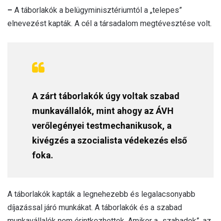
–
A táborlakók a belügyminisztériumtól a „telepes”
elnevezést kapták. A cél a társadalom megtévesztése volt.
A zárt táborlakók úgy voltak szabad
munkavállalók, mint ahogy az ÁVH
verőlegényei testmechanikusok, a
kivégzés a szocialista védekezés első
foka.
A táborlakók kapták a legnehezebb és legalacsonyabb
díjazással járó munkákat. A táborlakók és a szabad
munkavállalók nem érintkezhettek. Amikor a „szabadok”, az