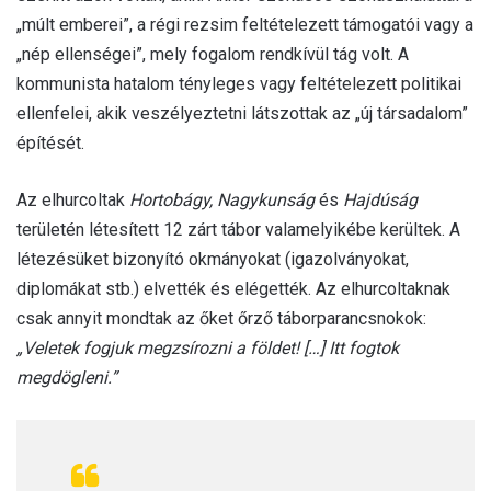
„múlt emberei”, a régi rezsim feltételezett támogatói vagy a
„nép ellenségei”, mely fogalom rendkívül tág volt. A
kommunista hatalom tényleges vagy feltételezett politikai
ellenfelei, akik veszélyeztetni látszottak az „új társadalom”
építését.
Az elhurcoltak
Hortobágy, Nagykunság
és
Hajdúság
területén létesített 12 zárt tábor valamelyikébe kerültek. A
létezésüket bizonyító okmányokat (igazolványokat,
diplomákat stb.) elvették és elégették. Az elhurcoltaknak
csak annyit mondtak az őket őrző táborparancsnokok:
„Veletek fogjuk megzsírozni a földet! […] Itt fogtok
megdögleni.”