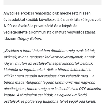
Anyagi és erkölcsi rehabilitációjuk megkésett, hiszen
évtizedekkel később következett, és csak látszólagos volt.
A ’90-es évektől a privatizáció és a kárpótlás
véglegesítette a kommunista diktatúra vagyonfosztását.
Idézem
Görgey Gábort:
„Ezekben a lopott házakban általában még azok laktak,
akiknek, mint a rendszer kedvezményezettjeinek, annak
idején, miután az osztályellenséget kisöpörték belőlük,
kiutalták az ingatlanokat. Akik a bitorolt lakásokat és
villákat nem csupán nevetséges áron vehették meg – a
bűnös magántulajdont tagadó kommunizmus nagyobb
dicsőségére -, hanem még erre is tizenöt éves OTP kölcsönt
kaptak. A történelmi családok, az egykori uralkodó
osztályok és polgárság tulajdona tehát végül oda került,