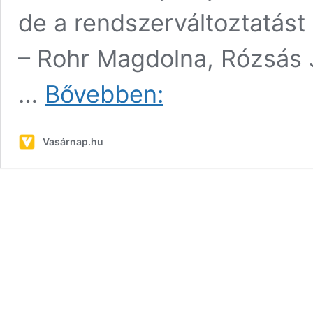
de a rendszerváltoztatást
– Rohr Magdolna, Rózsás J
Kényszerű
…
Bővebben:
rabság,
kettétört
sorsok,
Vasárnap.hu
jelöletlen
sírok