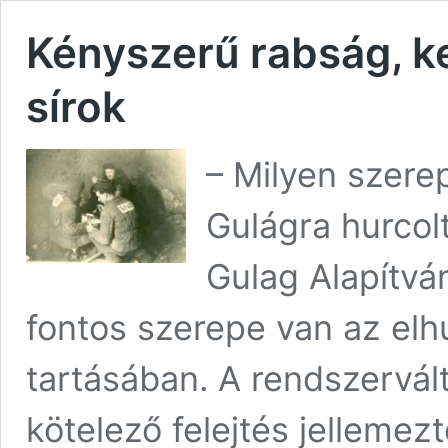
Kényszerű rabság, ket
sírok
– Milyen szere
Gulágra hurcol
Gulag Alapítv
fontos szerepe van az elh
tartásában. A rendszervált
kötelező felejtés jelleme