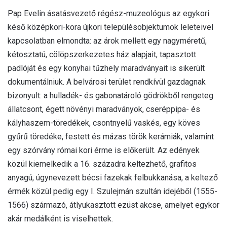
Pap Evelin ásatásvezető régész-muzeológus az egykori
késő középkori-kora újkori településobjektumok leleteivel
kapcsolatban elmondta: az árok mellett egy nagyméretű,
kétosztatú, cölöpszerkezetes ház alapjait, tapasztott
padlóját és egy konyhai tűzhely maradványait is sikerült
dokumentálniuk. A belvárosi terület rendkívül gazdagnak
bizonyult: a hulladék- és gabonatároló gödrökből rengeteg
állatcsont, égett növényi maradványok, cseréppipa- és
kályhaszem-töredékek, csontnyelű vaskés, egy köves
gyűrű töredéke, festett és mázas török kerámiák, valamint
egy szórvány római kori érme is előkerült. Az edények
közül kiemelkedik a 16. századra keltezhető, grafitos
anyagú, úgynevezett bécsi fazekak felbukkanása, a keltező
érmék közül pedig egy I. Szulejmán szultán idejéből (1555-
1566) származó, átlyukasztott ezüst akcse, amelyet egykor
akár medálként is viselhettek.