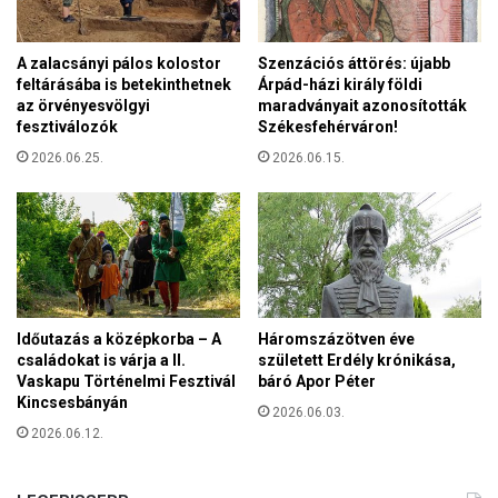
t
m
A zalacsányi pálos kolostor
Szenzációs áttörés: újabb
á
feltárásába is betekinthetnek
Árpád-házi király földi
r
az örvényesvölgyi
maradványait azonosították
t
fesztiválozók
Székesfehérváron!
í
2026.06.25.
2026.06.15.
r
h
a
l
á
l
t
Időutazás a középkorba – A
Háromszázötven éve
családokat is várja a II.
született Erdély krónikása,
Vaskapu Történelmi Fesztivál
báró Apor Péter
Kincsesbányán
2026.06.03.
2026.06.12.