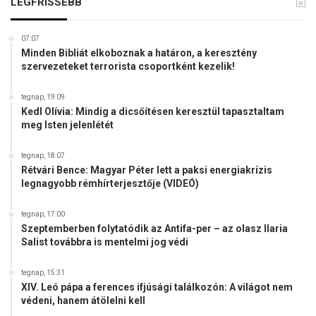
LEGFRISSEBB
07:07
Minden Bibliát elkoboznak a határon, a keresztény
szervezeteket terrorista csoportként kezelik!
tegnap, 19:09
Kedl Olívia: Mindig a dicsőítésen keresztül tapasztaltam
meg Isten jelenlétét
tegnap, 18:07
Rétvári Bence: Magyar Péter lett a paksi energiakrízis
legnagyobb rémhírterjesztője (VIDEÓ)
tegnap, 17:00
Szeptemberben folytatódik az Antifa-per – az olasz Ilaria
Salist továbbra is mentelmi jog védi
tegnap, 15:31
XIV. Leó pápa a ferences ifjúsági találkozón: A világot nem
védeni, hanem átölelni kell