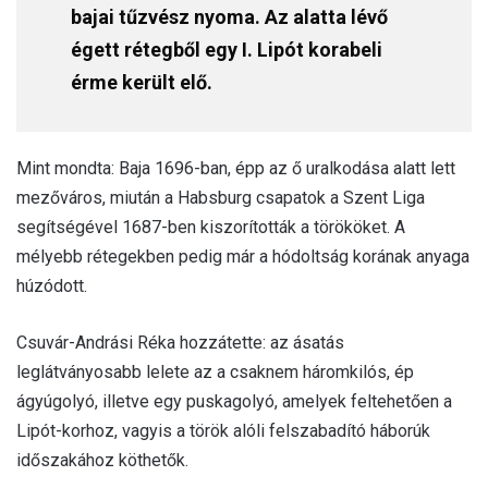
bajai tűzvész nyoma. Az alatta lévő
égett rétegből egy I. Lipót korabeli
érme került elő.
Mint mondta: Baja 1696-ban, épp az ő uralkodása alatt lett
mezőváros, miután a Habsburg csapatok a Szent Liga
segítségével 1687-ben kiszorították a törököket. A
mélyebb rétegekben pedig már a hódoltság korának anyaga
húzódott.
Csuvár-Andrási Réka hozzátette: az ásatás
leglátványosabb lelete az a csaknem háromkilós, ép
ágyúgolyó, illetve egy puskagolyó, amelyek feltehetően a
Lipót-korhoz, vagyis a török alóli felszabadító háborúk
időszakához köthetők.