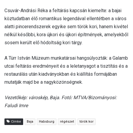
Csuvár-Andrási Réka a feltárás kapcsán kiemelte: a bajai
köztudatban élő romantikus legendával ellentétben a város
alatti pincerendszerek egyike sem török kori, hanem kivétel
nélkül későbbi, kora újkori és újkori építmények, amelyekből
sosem került elő hódoltság kori tárgy.
A Türr István Múzeum munkatársai hangsúlyozták: a Galamb
utcai feltárás eredményeit és a leletanyagot a tisztítás és a
restaurálás után kiadványokban és kiállítás formájában
mutatják majd be a nagyközönségnek.
Vezetőkép: városkép, Baja. Fotó: MTVA/Bizományosi:
Faludi Imre
Címke
Baja
Habsburg
régészet
török kor