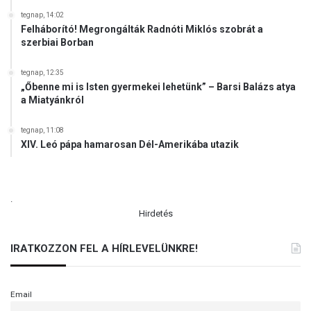
tegnap, 14:02
Felháborító! Megrongálták Radnóti Miklós szobrát a
szerbiai Borban
tegnap, 12:35
„Őbenne mi is Isten gyermekei lehetünk” – Barsi Balázs atya
a Miatyánkról
tegnap, 11:08
XIV. Leó pápa hamarosan Dél-Amerikába utazik
.
Hirdetés
IRATKOZZON FEL A HÍRLEVELÜNKRE!
Email