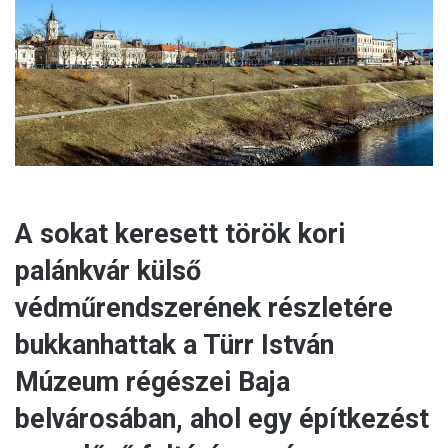
a
i
l
A sokat keresett török kori
palánkvár külső
védműrendszerének részletére
bukkanhattak a Türr István
Múzeum régészei Baja
belvárosában, ahol egy építkezést