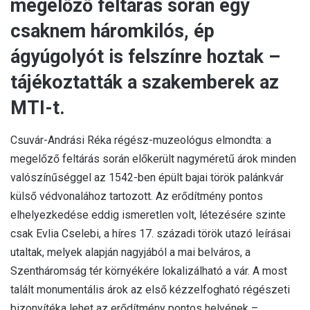
megelőző feltárás során egy
csaknem háromkilós, ép
ágyúgolyót is felszínre hoztak –
tájékoztatták a szakemberek az
MTI-t.
Csuvár-Andrási Réka régész-muzeológus elmondta: a
megelőző feltárás során előkerült nagyméretű árok minden
valószínűséggel az 1542-ben épült bajai török palánkvár
külső védvonalához tartozott. Az erődítmény pontos
elhelyezkedése eddig ismeretlen volt, létezésére szinte
csak Evlia Cselebi, a híres 17. századi török utazó leírásai
utaltak, melyek alapján nagyjából a mai belváros, a
Szentháromság tér környékére lokalizálható a vár. A most
talált monumentális árok az első kézzelfogható régészeti
bizonyítéka lehet az erődítmény pontos helyének –