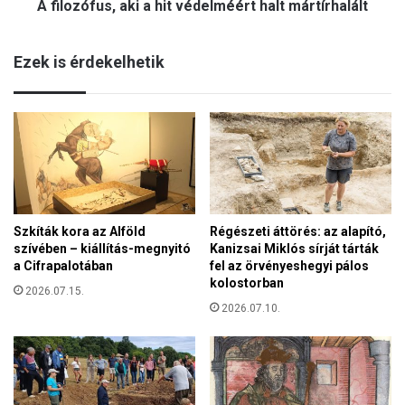
A filozófus, aki a hit védelméért halt mártírhalált
s
e
,
p
a
e
Ezek is érdekelhetik
k
D
i
e
a
b
h
r
i
e
t
c
v
e
é
n
d
b
Szkíták kora az Alföld
Régészeti áttörés: az alapító,
e
e
szívében – kiállítás-megnyitó
Kanizsai Miklós sírját tárták
l
n
a Cifrapalotában
fel az örvényeshegyi pálos
m
kolostorban
é
2026.07.15.
é
2026.07.10.
r
t
h
a
l