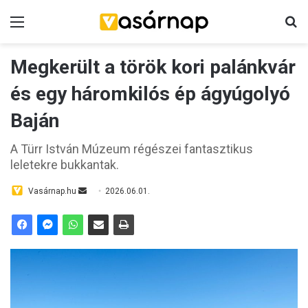
Menü
K
Megkerült a török kori palánkvár
és egy háromkilós ép ágyúgolyó
Baján
A Türr István Múzeum régészei fantasztikus
leletekre bukkantak.
Vasárnap.hu
S
2026.06.01.
e
n
d
a
n
e
m