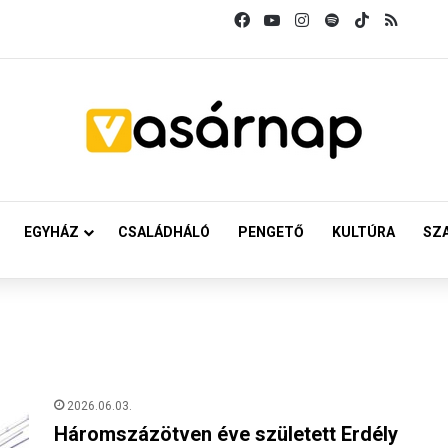
Facebook
YouTube
Instagram
Spotify
TikTok
RSS
EGYHÁZ
CSALÁDHÁLÓ
PENGETŐ
KULTÚRA
SZ
2026.06.03.
Háromszázötven éve született Erdély