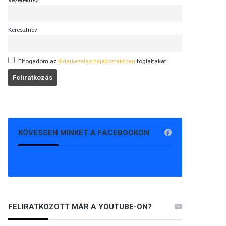
Vezetéknév
Keresztnév
Elfogadom az
Adatkezelési tájékoztatóban
foglaltakat.
KÖVESSEN MINKET A FACEBOOKON
FELIRATKOZOTT MÁR A YOUTUBE-ON?