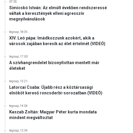
07:05
Simicskó István: Az elmúlt években rendszeressé
váltak a keresztények elleni agresszív
megnyilvánulások
tegnap, 18:35
XIV. Leó pápa: Imádkozzunk azokért, akik a
városok zajában keresik az élet értelmét (VIDEÓ)
tegnap, 17:00
A szívhangrendelet bizonyítottan mentett már
életeket
tegnap, 15:21
Latorcai Csaba: Újabb rész a köztársasági
elnököt kereső roncsderbi-sorozatban (VIDEÓ)
tegnap, 14:04
Kaszab Zoltán: Magyar Péter kurta mondata
mindent megváltoztat
tegnap, 12:34