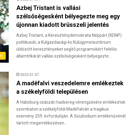
Azbej Tristant is vallási
szélsőségesként bélyegezte meg egy
újonnan kiadott brüsszeli jelentés
Azbej Tristant, a Kereszténydemokrata Néppárt (KDNP)
politikusát, a Külgazdasági és Külügyminisztérium
üldözött keresztényeket segítő programokért felelős
ér
államtitkárát vallási szélsőségesként bélyegezte…
2023.01.07.
A madéfalvi veszedelemre emlékeztek
a székelyföldi településen
A Habsburg császári hadsereg vérengzésére emlékeztek
szombaton a székelyföldi Madéfalván a tragikus
esemény 259. évfordulóján. A Siculicidium emlékművénél
tartott megemlékezésen…