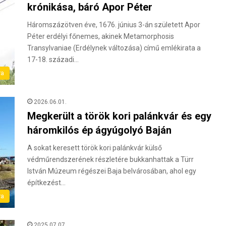
krónikása, báró Apor Péter
Háromszázötven éve, 1676. június 3-án született Apor
Péter erdélyi főnemes, akinek Metamorphosis
Transylvaniae (Erdélynek változása) című emlékirata a
17-18. századi…
ra
2026.06.01.
Megkerült a török kori palánkvár és egy
háromkilós ép ágyúgolyó Baján
A sokat keresett török kori palánkvár külső
védműrendszerének részletére bukkanhattak a Türr
István Múzeum régészei Baja belvárosában, ahol egy
építkezést…
ra
2025.07.07.