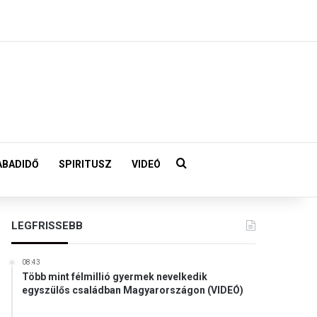
Keresés:
ABADIDŐ
SPIRITUSZ
VIDEÓ
LEGFRISSEBB
08:43
Több mint félmillió gyermek nevelkedik
egyszülős családban Magyarországon (VIDEÓ)