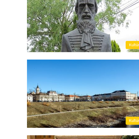
Kultú
Kultú