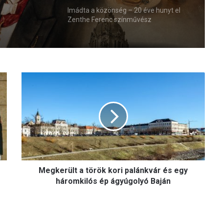
Imádta a közönség – 20 éve hunyt el
Zenthe Ferenc színművész
M
e
g
k
e
r
ü
l
t
Megkerült a török kori palánkvár és egy
a
t
háromkilós ép ágyúgolyó Baján
ö
r
ö