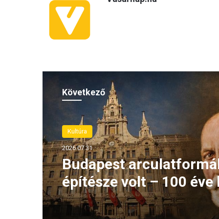
Következő
Kultúra
2026.07.31.
Budapest arculatformá
építésze volt – 100 éve 
meg Hauszmann Alajo