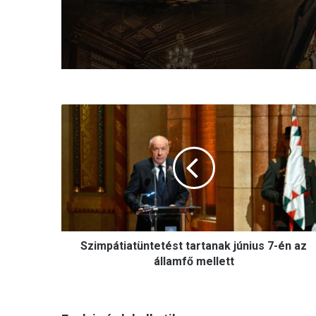
S
z
i
m
p
á
t
i
a
Szimpátiatüntetést tartanak június 7-én az
t
ü
államfő mellett
n
t
e