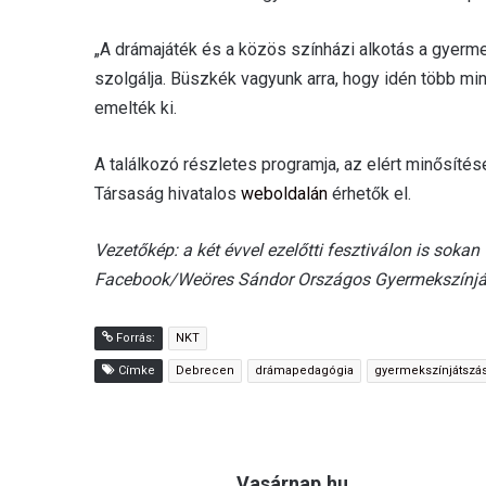
„A drámajáték és a közös színházi alkotás a gyerm
szolgálja. Büszkék vagyunk arra, hogy idén több mi
emelték ki.
A találkozó részletes programja, az elért minősí
Társaság hivatalos
weboldalán
érhetők el.
Vezetőkép: a két évvel ezelőtti fesztiválon is sokan
Facebook/Weöres Sándor Országos Gyermekszínjáts
Forrás:
NKT
Címke
Debrecen
drámapedagógia
gyermekszínjátszá
Vasárnap.hu