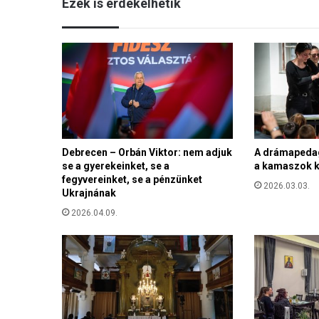
Ezek is érdekelhetik
t
é
s
t
t
a
r
t
a
n
Debrecen – Orbán Viktor: nem adjuk
A drámapedag
a
se a gyerekeinket, se a
a kamaszok k
k
fegyvereinket, se a pénzünket
j
2026.03.03.
Ukrajnának
ú
n
2026.04.09.
i
u
s
7
-
é
n