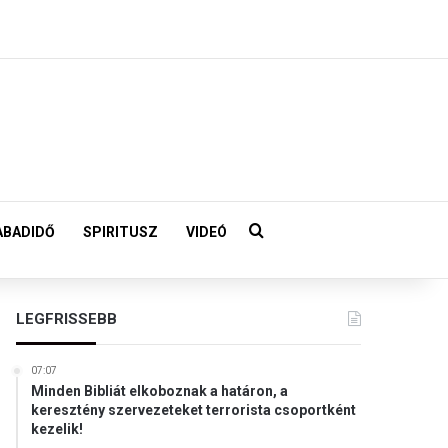
Keresés:
ABADIDŐ
SPIRITUSZ
VIDEÓ
LEGFRISSEBB
07:07
Minden Bibliát elkoboznak a határon, a
keresztény szervezeteket terrorista csoportként
kezelik!