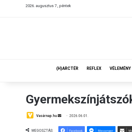
2026. augusztus 7., péntek
(H)ARCTÉR
REFLEX
VÉLEMÉNY
Gyermekszínjátszó
Vasárnap.hu
S
2026.06.01.
e
n
MEGOSZTÁS:
Facebook
Messenger
Me