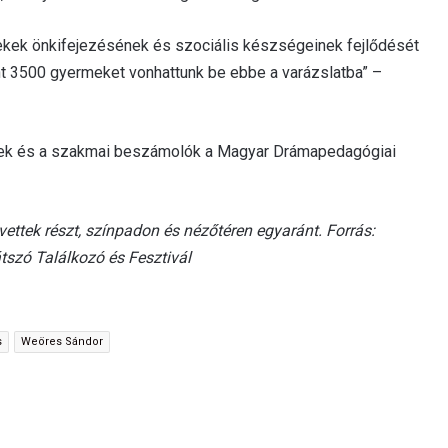
ekek önkifejezésének és szociális készségeinek fejlődését
nt 3500 gyermeket vonhattunk be ebbe a varázslatba” –
tések és a szakmai beszámolók a Magyar Drámapedagógiai
 vettek részt, színpadon és nézőtéren egyaránt. Forrás:
zó Találkozó és Fesztivál
s
Weöres Sándor