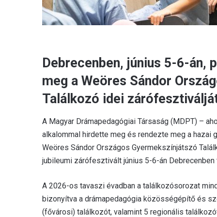
Debrecenben, június 5-6-án,
meg a Weöres Sándor Ország
Találkozó idei zárófesztiváljá
A Magyar Drámapedagógiai Társaság (MDPT) – ahogy
alkalommal hirdette meg és rendezte meg a hazai 
Weöres Sándor Országos Gyermekszínjátszó Találk
jubileumi zárófesztivált június 5-6-án Debrecenben 
A 2026-os tavaszi évadban a találkozósorozat mi
bizonyítva a drámapedagógia közösségépítő és sz
(fővárosi) találkozót, valamint 5 regionális találkoz