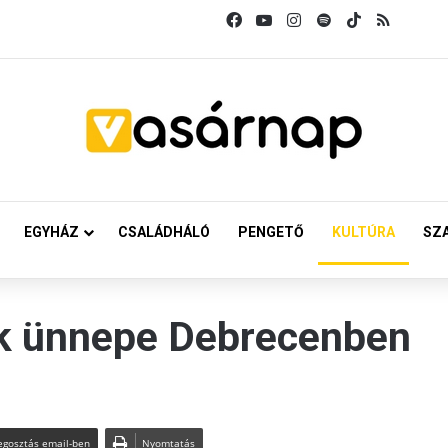
Facebook
YouTube
Instagram
Spotify
TikTok
RSS
EGYHÁZ
CSALÁDHÁLÓ
PENGETŐ
KULTÚRA
SZ
k ünnepe Debrecenben
gosztás email-ben
Nyomtatás