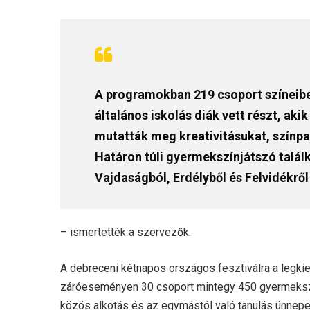
A programokban 219 csoport színeibe
általános iskolás diák vett részt, ak
mutatták meg kreativitásukat, színpa
Határon túli gyermekszínjátszó talál
Vajdaságból, Erdélyből és Felvidékről 
– ismertették a szervezők.
A debreceni kétnapos országos fesztiválra a legki
záróeseményen 30 csoport mintegy 450 gyermekszín
közös alkotás és az egymástól való tanulás ünnep