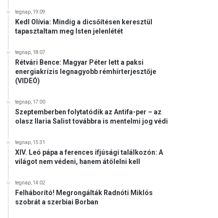
tegnap, 19:09
Kedl Olívia: Mindig a dicsőítésen keresztül
tapasztaltam meg Isten jelenlétét
tegnap, 18:07
Rétvári Bence: Magyar Péter lett a paksi
energiakrízis legnagyobb rémhírterjesztője
(VIDEÓ)
tegnap, 17:00
Szeptemberben folytatódik az Antifa-per – az
olasz Ilaria Salist továbbra is mentelmi jog védi
tegnap, 15:31
XIV. Leó pápa a ferences ifjúsági találkozón: A
világot nem védeni, hanem átölelni kell
tegnap, 14:02
Felháborító! Megrongálták Radnóti Miklós
szobrát a szerbiai Borban