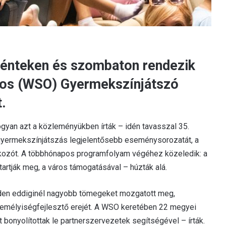
 pénteken és szombaton rendezik
os (WSO) Gyermekszínjátszó
t.
an azt a közleményükben írták – idén tavasszal 35.
gyermekszínjátszás legjelentősebb eseménysorozatát, a
ozót. A többhónapos programfolyam végéhez közeledik: a
tartják meg, a város támogatásával – húzták alá.
nden eddiginél nagyobb tömegeket mozgatott meg,
emélyiségfejlesztő erejét. A WSO keretében 22 megyei
ót bonyolítottak le partnerszervezetek segítségével – írták.