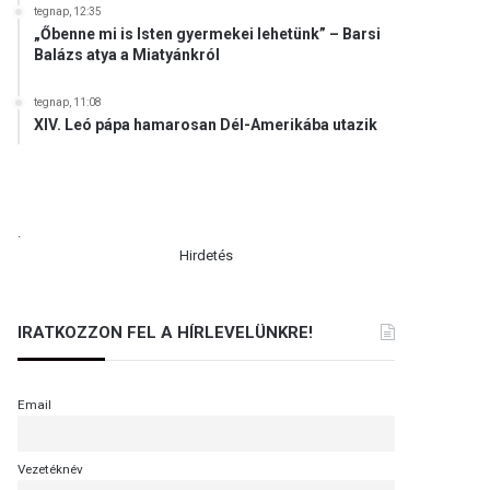
tegnap, 12:35
„Őbenne mi is Isten gyermekei lehetünk” – Barsi
Balázs atya a Miatyánkról
tegnap, 11:08
XIV. Leó pápa hamarosan Dél-Amerikába utazik
.
Hirdetés
IRATKOZZON FEL A HÍRLEVELÜNKRE!
Email
Vezetéknév