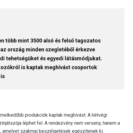
n több mint 3500 alsó és felső tagozatos
ik az ország minden szegletéből érkezve
di tehetségüket és egyedi látásmódjukat.
kozókról is kaptak meghívást csoportok
is
emelkedőbb produkciók kaptak meghívást. A hétvégi
játszója léphet fel. A rendezvény nem verseny, hanem a
e, amelyet szakmai beszélgetések egészítenek ki.