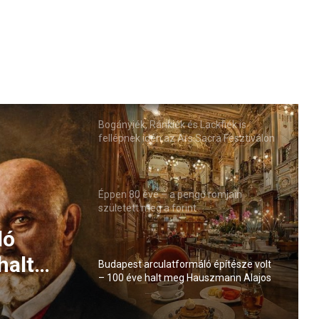
Bogányiék, Ránkiék és Lackfiék is
fellépnek idén az Ars Sacra Fesztiválon
Éppen 80 éve – a pengő romjain
született meg a forint
ló
halt
Budapest arculatformáló építésze volt
– 100 éve halt meg Hauszmann Alajos
s