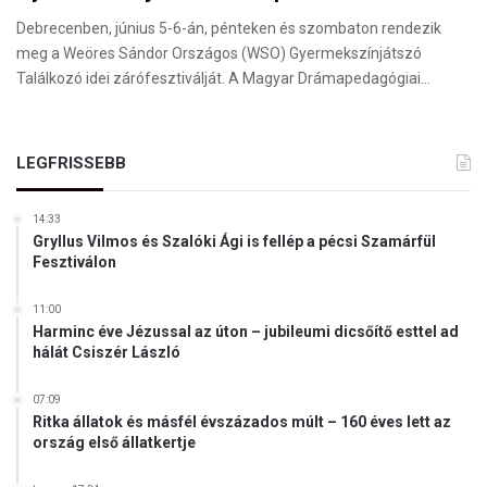
Debrecenben, június 5-6-án, pénteken és szombaton rendezik
meg a Weöres Sándor Országos (WSO) Gyermekszínjátszó
Találkozó idei zárófesztiválját. A Magyar Drámapedagógiai…
LEGFRISSEBB
14:33
Gryllus Vilmos és Szalóki Ági is fellép a pécsi Szamárfül
Fesztiválon
11:00
Harminc éve Jézussal az úton – jubileumi dicsőítő esttel ad
hálát Csiszér László
07:09
Ritka állatok és másfél évszázados múlt – 160 éves lett az
ország első állatkertje