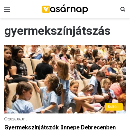
Menü
K
gyermekszínjátszás
Kultúra
2026.06.01.
Gyermekszínjátszók ünnepe Debrecenben