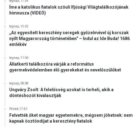
tegnap, 17:34
Íme a katolikus fiatalok szöuli Ifjúsági Világtalálkozójának
himnusza (VIDEÓ)
tegnap, 15:02
„Az egyesített keresztény seregek győzelmével új korszak
nyílt Magyarország történetében“ – Indul az Ide Buda! 1686
emlékév
tegnap, 11:06
Állatkerti találkozóra várják a református
gyermekvédelemben élő gyerekeket és nevelőszülőket
tegnap, 08:08
Ungváry Zsolt: A felelősség azokat is terheli, akik a
döntéshozót kiválasztják
Péntek 17:40
Felvették őket magyar egyetemekre, mégsem jöhetnek: nem
kapnak ösztöndíjat a keresztény fiatalok