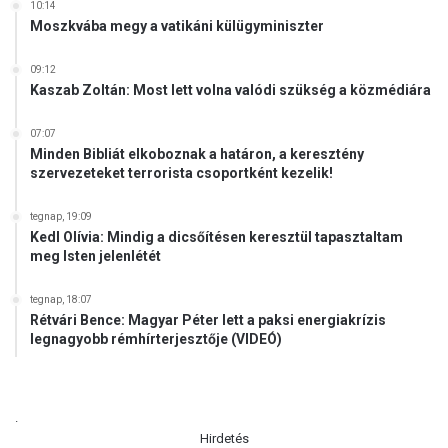
10:14
Moszkvába megy a vatikáni külügyminiszter
09:12
Kaszab Zoltán: Most lett volna valódi szükség a közmédiára
07:07
Minden Bibliát elkoboznak a határon, a keresztény
szervezeteket terrorista csoportként kezelik!
tegnap, 19:09
Kedl Olívia: Mindig a dicsőítésen keresztül tapasztaltam
meg Isten jelenlétét
tegnap, 18:07
Rétvári Bence: Magyar Péter lett a paksi energiakrízis
legnagyobb rémhírterjesztője (VIDEÓ)
.
Hirdetés