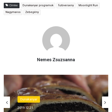
Címke
Dunakanyar programok
futóverseny
Moonlight Run
Nagymaros
Zebegény
Nemes Zsuzsanna
Dunakanyar
2019.12.21.