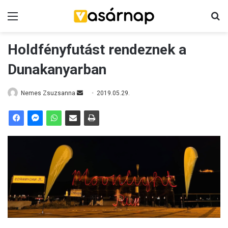
Menü
K
Holdfényfutást rendeznek a
Dunakanyarban
Nemes Zsuzsanna
S
2019.05.29.
e
n
d
a
n
e
m
a
i
l