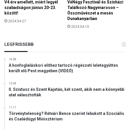
V4 érv amellett, miért legyél
VéNégy Fesztivál és Színházi
szabadságon június 20-23.
Találkozó Nagymaroson –
között!
Összművészet a mesés
Dunakanyarban
2024.04.27.
2024.04.10.
LEGFRISSEBB
14:28
A honfoglaláskori elithez tartozó régészeti leletegyüttes
került elő Pest megyében (VIDEÓ)
13:04
II. Szixtusz és Szent Kajetán, két szent, akik nem a könnyebb
utat választották
11:11
Törvénytelenség? Rétvári Bence szerint lebukott a Szociális
és Családügyi Minisztérium