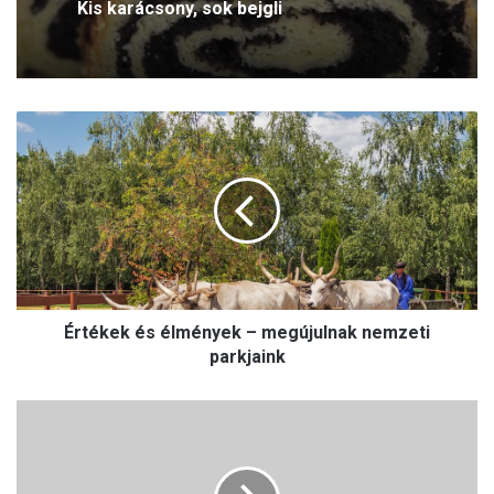
Kis karácsony, sok bejgli
É
r
t
é
k
e
k
é
s
Értékek és élmények – megújulnak nemzeti
é
l
parkjaink
m
é
2
n
0
y
2
e
1
k