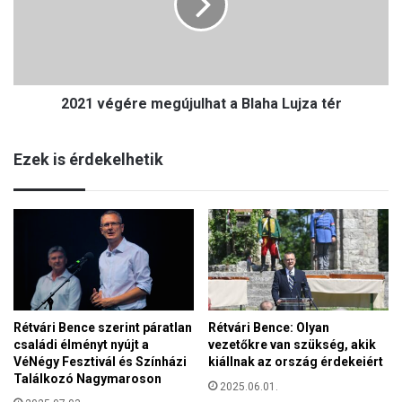
v
–
é
m
g
e
é
g
r
ú
2021 végére megújulhat a Blaha Lujza tér
e
j
m
u
e
l
Ezek is érdekelhetik
g
n
ú
a
j
k
u
n
l
e
h
m
a
z
t
e
a
t
Rétvári Bence szerint páratlan
Rétvári Bence: Olyan
B
i
családi élményt nyújt a
vezetőkre van szükség, akik
l
p
VéNégy Fesztivál és Színházi
kiállnak az ország érdekeiért
a
a
Találkozó Nagymaroson
h
2025.06.01.
r