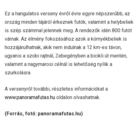
Ez a hangulatos verseny évről évre egyre népszerűbb, az
ország minden tájáról érkeznek futók, valamint a helybeliek
is szép számmal jelennek meg. A rendezők idén 800 futót
várnak. Az élmény fokozásához azok a környékbeliek is
hozzájárulhatnak, akik nem indulnak a 12 km-es távon,
ugyanis a szobi rajtnál, Zebegényben a bicikli út mentén,
valamint a nagymarosi célnál is lehetőség nyílik a
szurkolásra.
A versenyről további, részletes információkat a
www.panoramafutas.hu
oldalon olvashatnak.
(Forrás, fotó: panoramafutas.hu)