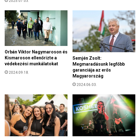
a
2025.07.03.
k
L
j
u
a
j
i
z
n
a
k
t
é
Orbán Viktor Nagymaroson és
r
Kismaroson ellenőrizte a
Semjén Zsolt:
védekezési munkálatokat
Megmaradásunk legfőbb
garanciája az erős
2024.09.18.
Magyarország
2024.06.03.