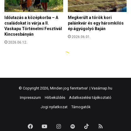
© Copyright 2026, Minden jog fenntartva! |
Vasárnap.hu
Impresszum
Hírbeküldés
Adatkezelési tájékoztató
Jogi nyilatkozat
Támogatók
Facebook
YouTube
Instagram
Spotify
TikTok
RSS