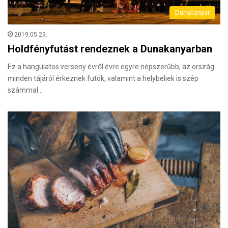
Dunakanyar
2019.05.29.
Holdfényfutást rendeznek a Dunakanyarban
Ez a hangulatos verseny évről évre egyre népszerűbb, az ország
minden tájáról érkeznek futók, valamint a helybeliek is szép
számmal…