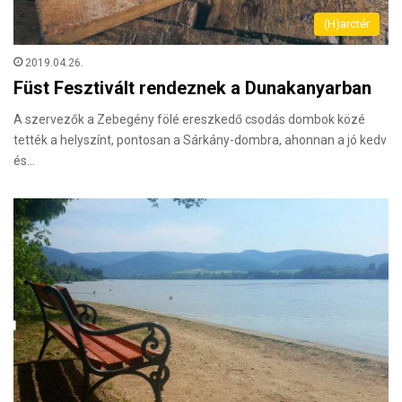
(H)arctér
2019.04.26.
Füst Fesztivált rendeznek a Dunakanyarban
A szervezők a Zebegény fölé ereszkedő csodás dombok közé
tették a helyszínt, pontosan a Sárkány-dombra, ahonnan a jó kedv
és…