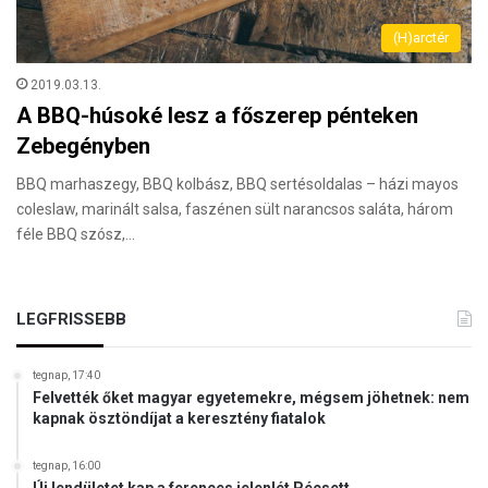
(H)arctér
2019.03.13.
A BBQ-húsoké lesz a főszerep pénteken
Zebegényben
BBQ marhaszegy, BBQ kolbász, BBQ sertésoldalas – házi mayos
coleslaw, marinált salsa, faszénen sült narancsos saláta, három
féle BBQ szósz,…
LEGFRISSEBB
tegnap, 17:40
Felvették őket magyar egyetemekre, mégsem jöhetnek: nem
kapnak ösztöndíjat a keresztény fiatalok
tegnap, 16:00
Új lendületet kap a ferences jelenlét Pécsett