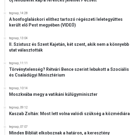
tegnap, 14:28
A honfoglaláskori elithez tartozó régészeti leletegyüttes
került elő Pest megyében (VIDEÓ)
tegnap, 13:04
II. Szixtusz és Szent Kajetán, két szent, akik nem a könnyebb
utat választották
tegnap, 11:11
Törvénytelenség? Rétvári Bence szerint lebukott a Szociális
és Családügyi Minisztérium
tegnap, 10:14
Moszkvába megy a vatikáni külügyminiszter
tegnap, 09:12
Kaszab Zoltán: Most lett volna valódi szükség a közmédiára
tegnap, 07:07
Minden Bibliát elkoboznak a határon, a keresztény