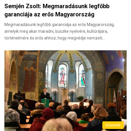
Semjén Zsolt: Megmaradásunk legfőbb
garanciája az erős Magyarország
Megmaradásunk legfőbb garanciája az erős Magyarország,
amelyik meg akar maradni, büszke nyelvére, kultúrájára,
történelmére és erős ahhoz, hogy megvédje nemzeti…
(H)arctér