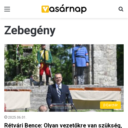
Menü
K
Zebegény
(H)arctér
2025.06.01.
Rétvári Bence: Olyan vezetőkre van szükség,