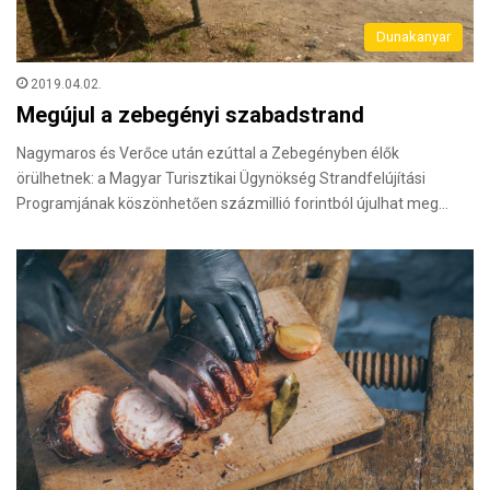
Dunakanyar
2019.04.02.
Megújul a zebegényi szabadstrand
Nagymaros és Verőce után ezúttal a Zebegényben élők
örülhetnek: a Magyar Turisztikai Ügynökség Strandfelújítási
Programjának köszönhetően százmillió forintból újulhat meg…