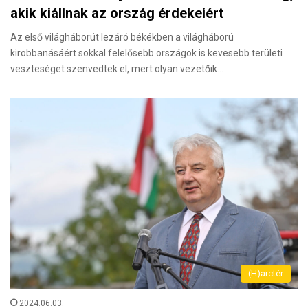
akik kiállnak az ország érdekeiért
Az első világháborút lezáró békékben a világháború
kirobbanásáért sokkal felelősebb országok is kevesebb területi
veszteséget szenvedtek el, mert olyan vezetőik…
(H)arctér
2024.06.03.