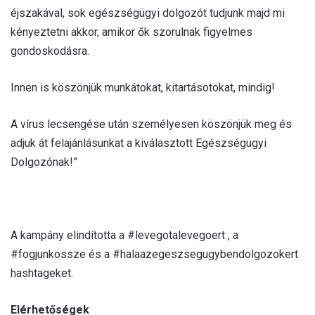
éjszakával, sok egészségügyi dolgozót tudjunk majd mi
kényeztetni akkor, amikor ők szorulnak figyelmes
gondoskodásra.
Innen is köszönjük munkátokat, kitartásotokat, mindig!
A vírus lecsengése után személyesen köszönjük meg és
adjuk át felajánlásunkat a kiválasztott Egészségügyi
Dolgozónak!”
A kampány elindította a #levegotalevegoert , a
#fogjunkossze és a #halaazegeszsegugybendolgozokert
hashtageket.
Elérhetőségek