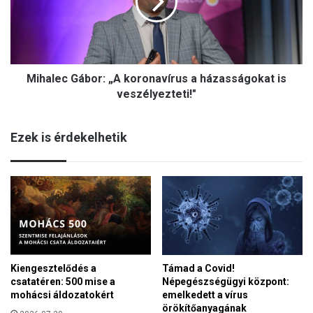
l
t
e
a
c
s
G
s
á
a
Mihalec Gábor: „A koronavírus a házasságokat is
b
n
o
veszélyezteti!"
a
r
k
:
p
Ezek is érdekelhetik
„
é
A
l
k
d
o
á
r
t
o
!
n
a
v
Kiengesztelődés a
Támad a Covid!
í
csatatéren: 500 mise a
Népegészségügyi központ:
r
mohácsi áldozatokért
emelkedett a vírus
u
örökítőanyagának
s