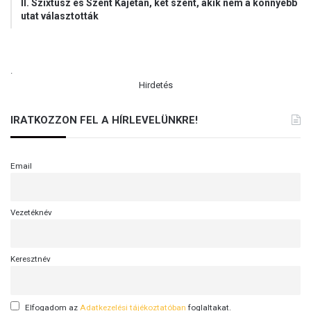
II. Szixtusz és Szent Kajetán, két szent, akik nem a könnyebb
utat választották
.
Hirdetés
IRATKOZZON FEL A HÍRLEVELÜNKRE!
Email
Vezetéknév
Keresztnév
Elfogadom az
Adatkezelési tájékoztatóban
foglaltakat.