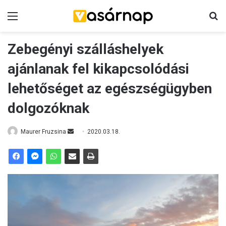
Menü
K
Zebegényi szálláshelyek
ajánlanak fel kikapcsolódási
lehetőséget az egészségügyben
dolgozóknak
Maurer Fruzsina
S
2020.03.18.
e
n
d
a
n
e
m