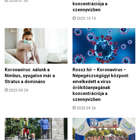
2026.07.30.
koncentrációja a
a
szennyvízben
h
2025.10.10.
á
z
a
s
s
á
g
o
Koronavírus: nálunk a
Rossz hír – Koronavírus –
k
Nimbus, nyugaton már a
Népegészségügyi központ:
a
Stratus a domináns
emelkedett a vírus
t
örökítőanyagának
2025.09.29.
i
koncentrációja a
s
szennyvízben
v
2025.09.26.
e
s
z
é
l