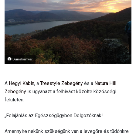
a
i
l
Dunakanyar
A
Hegyi Kabin
, a
Treestyle Zebegény
és a
Natura Hill
Zebegény
is ugyanazt a felhívást közölte közösségi
felületén:
„Felajánlás az Egészségügyben Dolgozóknak!
Amennyire nekünk szükségünk van a levegőre és tüdőnkre