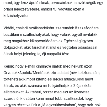
most, úgy lesz ápolóinknak, orvosainknak is szükségük egy
óriási lélegzetvételre, amikor túl vagyunk ezen a
krízishelyzeten.
Vidéki, családi szállásadóként szeretnénk összefogásra
buzdítani a szálláshelyeket, hogy velünk együtt invitálják
meg magukhoz kikapcsolódásra az Egészségügyben
dolgozókat, akik fáradhatatlanul és végtelen odaadással
állnak helyt jelenleg is, éjt nappallá téve.
Kérjük, hogy e-mail címünkre írjátok meg nekünk azon
Orvosok/Ápolók/Mentősök etc. adatait (név, telefonszám,
történet) akik most kitartó és lelkes munkájukkal helyt
állnak, és akik számára mi felajánlhatjuk a 2 éjszakás
ellátásunkat. Aki teheti, ossza meg ezt az üzenetet,
szeretnénk ezúton kérni minél több szállásadót, hogy
vegyen részt velünk a „lélegzetláncolatban”, hogy sok-sok