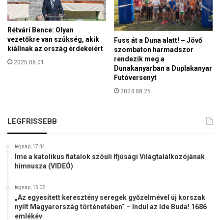
y
e
z
Rétvári Bence: Olyan
t
vezetőkre van szükség, akik
Fuss át a Duna alatt! – Jövő
e
kiállnak az ország érdekeiért
szombaton harmadszor
t
rendezik meg a
2025.06.01.
Dunakanyarban a Duplakanyar
i
Futóversenyt
!
"
2024.08.25.
LEGFRISSEBB
tegnap, 17:34
Íme a katolikus fiatalok szöuli Ifjúsági Világtalálkozójának
himnusza (VIDEÓ)
tegnap, 15:02
„Az egyesített keresztény seregek győzelmével új korszak
nyílt Magyarország történetében“ – Indul az Ide Buda! 1686
emlékév