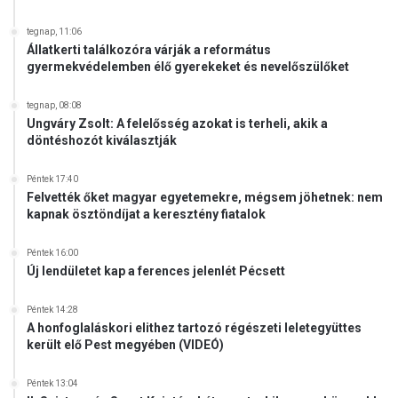
tegnap, 11:06
Állatkerti találkozóra várják a református
gyermekvédelemben élő gyerekeket és nevelőszülőket
tegnap, 08:08
Ungváry Zsolt: A felelősség azokat is terheli, akik a
döntéshozót kiválasztják
Péntek 17:40
Felvették őket magyar egyetemekre, mégsem jöhetnek: nem
kapnak ösztöndíjat a keresztény fiatalok
Péntek 16:00
Új lendületet kap a ferences jelenlét Pécsett
Péntek 14:28
A honfoglaláskori elithez tartozó régészeti leletegyüttes
került elő Pest megyében (VIDEÓ)
Péntek 13:04