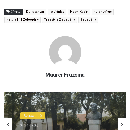
Címke
Dunakanyar
felajánlás
Hegyi Kabin
koronavírus
Natura Hill Zebegény
Treestyle Zebegény
Zebegény
Maurer Fruzsina
Ajánló