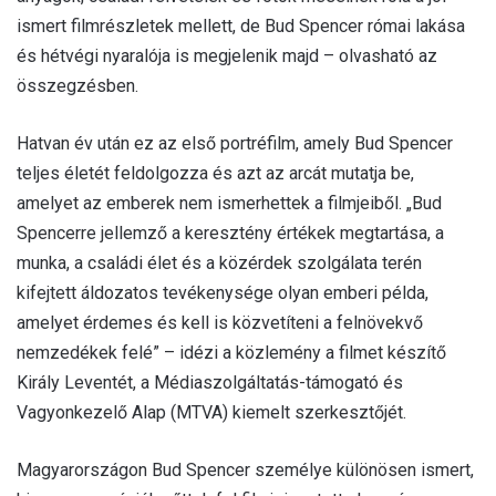
ismert filmrészletek mellett, de Bud Spencer római lakása
és hétvégi nyaralója is megjelenik majd – olvasható az
összegzésben.
Hatvan év után ez az első portréfilm, amely Bud Spencer
teljes életét feldolgozza és azt az arcát mutatja be,
amelyet az emberek nem ismerhettek a filmjeiből. „Bud
Spencerre jellemző a keresztény értékek megtartása, a
munka, a családi élet és a közérdek szolgálata terén
kifejtett áldozatos tevékenysége olyan emberi példa,
amelyet érdemes és kell is közvetíteni a felnövekvő
nemzedékek felé” – idézi a közlemény a filmet készítő
Király Leventét, a Médiaszolgáltatás-támogató és
Vagyonkezelő Alap (MTVA) kiemelt szerkesztőjét.
Magyarországon Bud Spencer személye különösen ismert,