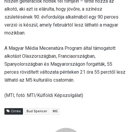
hiszen generációk nőttek fel filmjein – tette hozzá az
alkotó, aki azt is elárulta, hogy jövőre, a színész
születésének 90. évfordulója alkalmából egy 90 perces
verzió is készül, amely februártól lesz látható a magyar
mozikban.
A Magyar Média Mecenatúra Program által támogatott
alkotást Olaszországban, Franciaországban,
Spanyolországban és Magyarországon forgatták, 55
perces rövidített változata pénteken 21 óra 55 perctől lesz
látható az M5 kulturális csatornán.
(MTI; fotó: MTI/Külföldi Képszolgálat)
Címke
Bud Spencer
M5