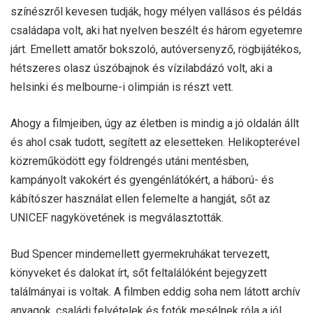
színészről kevesen tudják, hogy mélyen vallásos és példás
családapa volt, aki hat nyelven beszélt és három egyetemre
járt. Emellett amatőr bokszoló, autóversenyző, rögbijátékos,
hétszeres olasz úszóbajnok és vízilabdázó volt, aki a
helsinki és melbourne-i olimpián is részt vett.
Ahogy a filmjeiben, úgy az életben is mindig a jó oldalán állt
és ahol csak tudott, segített az elesetteken. Helikopterével
közreműködött egy földrengés utáni mentésben,
kampányolt vakokért és gyengénlátókért, a háború- és
kábítószer használat ellen felemelte a hangját, sőt az
UNICEF nagykövetének is megválasztották.
Bud Spencer mindemellett gyermekruhákat tervezett,
könyveket és dalokat írt, sőt feltalálóként bejegyzett
találmányai is voltak. A filmben eddig soha nem látott archív
anyagok, családi felvételek és fotók mesélnek róla a jól