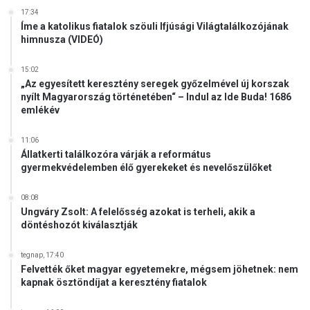
17:34
Íme a katolikus fiatalok szöuli Ifjúsági Világtalálkozójának
himnusza (VIDEÓ)
15:02
„Az egyesített keresztény seregek győzelmével új korszak
nyílt Magyarország történetében“ – Indul az Ide Buda! 1686
emlékév
11:06
Állatkerti találkozóra várják a református
gyermekvédelemben élő gyerekeket és nevelőszülőket
08:08
Ungváry Zsolt: A felelősség azokat is terheli, akik a
döntéshozót kiválasztják
tegnap, 17:40
Felvették őket magyar egyetemekre, mégsem jöhetnek: nem
kapnak ösztöndíjat a keresztény fiatalok