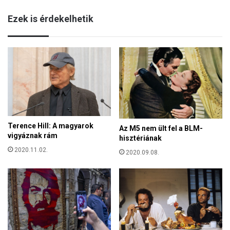
e
t
s
Ezek is érdekelhetik
e
e
l
i
j
l
e
e
s
h
í
e
t
t
h
ü
e
n
t
k
Terence Hill: A magyarok
a
Az M5 nem ült fel a BLM-
vigyáznak rám
m
hisztériának
a
2020.11.02.
2020.09.08.
g
y
a
r
g
a
z