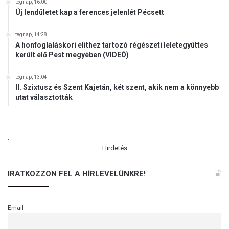
tegnap, 16:00
Új lendületet kap a ferences jelenlét Pécsett
tegnap, 14:28
A honfoglaláskori elithez tartozó régészeti leletegyüttes
került elő Pest megyében (VIDEÓ)
tegnap, 13:04
II. Szixtusz és Szent Kajetán, két szent, akik nem a könnyebb
utat választották
.
Hirdetés
IRATKOZZON FEL A HÍRLEVELÜNKRE!
Email