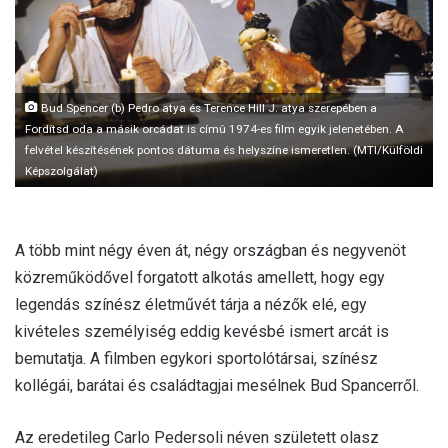
l
Bud Spencer (b) Pedro atya és Terence Hill J. atya szerepében a
Fordítsd oda a másik orcádat is címû 1974-es film egyik jelenetében. A
felvétel készítésének pontos dátuma és helyszíne ismeretlen. (MTI/Külföldi
Képszolgálat)
A több mint négy éven át, négy országban és negyvenöt
közreműködővel forgatott alkotás amellett, hogy egy
legendás színész életművét tárja a nézők elé, egy
kivételes személyiség eddig kevésbé ismert arcát is
bemutatja. A filmben egykori sportolótársai, színész
kollégái, barátai és családtagjai mesélnek Bud Spancerről.
Az eredetileg Carlo Pedersoli néven született olasz