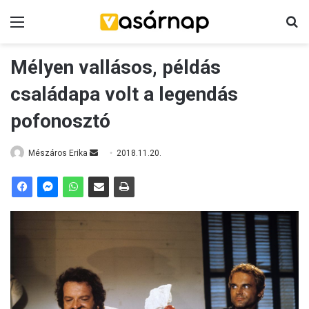
Menü
K
Mélyen vallásos, példás
családapa volt a legendás
pofonosztó
Mészáros Erika
S
2018.11.20.
e
n
d
a
n
e
m
a
i