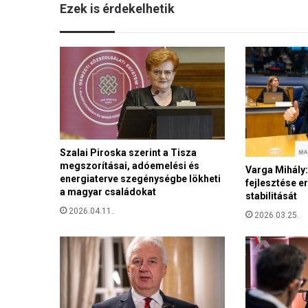
Ezek is érdekelhetik
,
p
é
l
d
á
s
c
s
a
Szalai Piroska szerint a Tisza
l
megszorításai, adóemelési és
á
Varga Mihály:
energiaterve szegénységbe lökheti
d
fejlesztése e
a magyar családokat
stabilitását
a
p
2026.04.11.
2026.03.25.
a
v
o
l
t
a