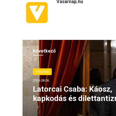
Vasárnap.hu
Következő
Keresztényüldözés
2026.08.06.
Simicskó István: Az elm
években rendszeressé v
keresztények elleni agr