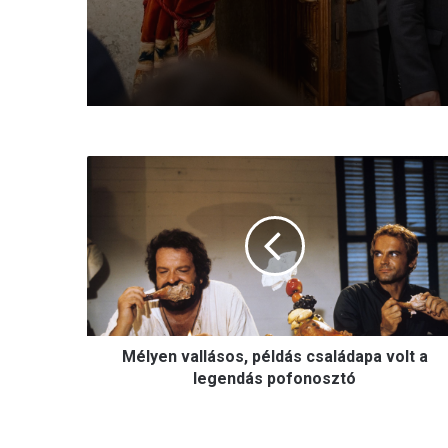
megnyilvánulások
M
é
l
y
e
n
v
a
l
Mélyen vallásos, példás családapa volt a
l
á
legendás pofonosztó
s
o
s