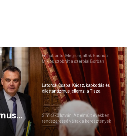
Felháborító! Megrongálták Radnóti
Miklós szobrát a szerbiai Borban
Latorcai Csaba: Káosz, kapkodás és
dilettantizmus jellemzi a Tisza
kormányzását
últ
áltak a
Simicskó István: Az elmúlt években
rendszeressé váltak a keresztények
esszív
elleni agresszív megnyilvánulások