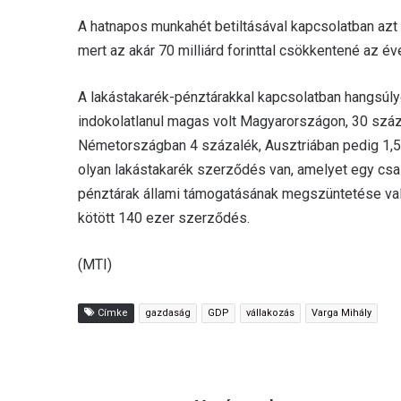
A hatnapos munkahét betiltásával kapcsolatban azt 
mert az akár 70 milliárd forinttal csökkentené az é
A lakástakarék-pénztárakkal kapcsolatban hangsúly
indokolatlanul magas volt Magyarországon, 30 száz
Németországban 4 százalék, Ausztriában pedig 1,5 
olyan lakástakarék szerződés van, amelyet egy csal
pénztárak állami támogatásának megszüntetése való
kötött 140 ezer szerződés.
(MTI)
Címke
gazdaság
GDP
vállakozás
Varga Mihály