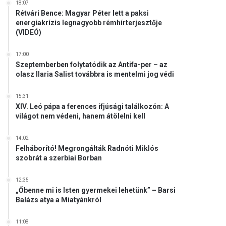
18:07
Rétvári Bence: Magyar Péter lett a paksi
energiakrízis legnagyobb rémhírterjesztője
(VIDEÓ)
17:00
Szeptemberben folytatódik az Antifa-per – az
olasz Ilaria Salist továbbra is mentelmi jog védi
15:31
XIV. Leó pápa a ferences ifjúsági találkozón: A
világot nem védeni, hanem átölelni kell
14:02
Felháborító! Megrongálták Radnóti Miklós
szobrát a szerbiai Borban
12:35
„Őbenne mi is Isten gyermekei lehetünk” – Barsi
Balázs atya a Miatyánkról
11:08