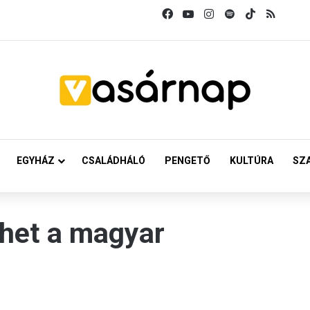
Facebook
YouTube
Instagram
Spotify
TikTok
RSS
EGYHÁZ
CSALÁDHÁLÓ
PENGETŐ
KULTÚRA
SZ
íthet a magyar