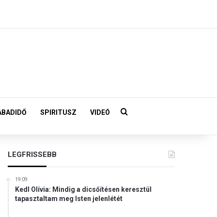
Keresés:
ABADIDŐ
SPIRITUSZ
VIDEÓ
LEGFRISSEBB
19:09
Kedl Olívia: Mindig a dicsőítésen keresztül
tapasztaltam meg Isten jelenlétét