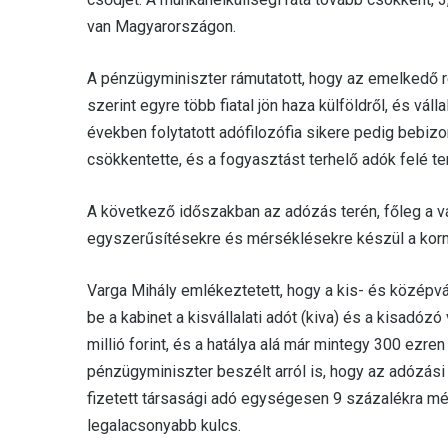
van Magyarországon.
A pénzügyminiszter rámutatott, hogy az emelkedő re
szerint egyre több fiatal jön haza külföldről, és vá
években folytatott adófilozófia sikere pedig bebiz
csökkentette, és a fogyasztást terhelő adók felé te
A következő időszakban az adózás terén, főleg a v
egyszerűsítésekre és mérséklésekre készül a kor
Varga Mihály emlékeztetett, hogy a kis- és középv
be a kabinet a kisvállalati adót (kiva) és a kisadózó
millió forint, és a hatálya alá már mintegy 300 ezren
pénzügyminiszter beszélt arról is, hogy az adózási
fizetett társasági adó egységesen 9 százalékra mé
legalacsonyabb kulcs.