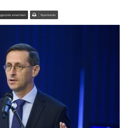
gosztás email-ben
Nyomtatás