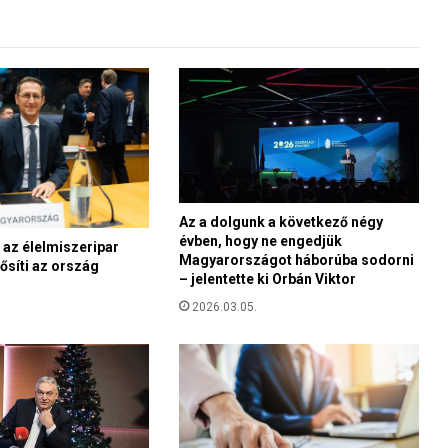
p
s
z
á
m
l
á
l
á
s
Az a dolgunk a következő négy
l
évben, hogy ne engedjük
e
 az élelmiszeripar
Magyarországot háborúba sodorni
h
rősíti az ország
– jelentette ki Orbán Viktor
e
t
2026.03.05.