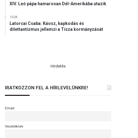
XIV. Leó pápa hamarosan Dél-Amerikába utazik
10:04
Latorcai Csaba: Káosz, kapkodás és
dilettantizmus jellemzi a Tisza kormányzását
.
Hirdetés
IRATKOZZON FEL A HÍRLEVELÜNKRE!
Email
Vezetéknév