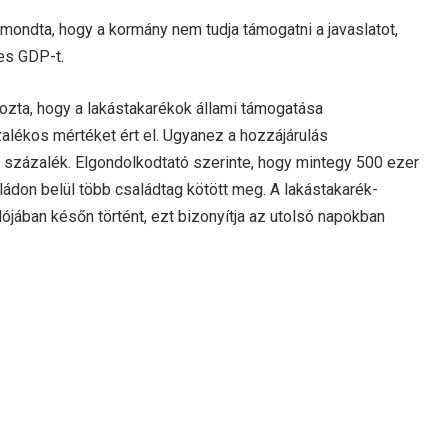
mondta, hogy a kormány nem tudja támogatni a javaslatot,
ves GDP-t.
ozta, hogy a lakástakarékok állami támogatása
alékos mértéket ért el. Ugyanez a hozzájárulás
százalék. Elgondolkodtató szerinte, hogy mintegy 500 ezer
ádon belül több családtag kötött meg. A lakástakarék-
jában későn történt, ezt bizonyítja az utolsó napokban