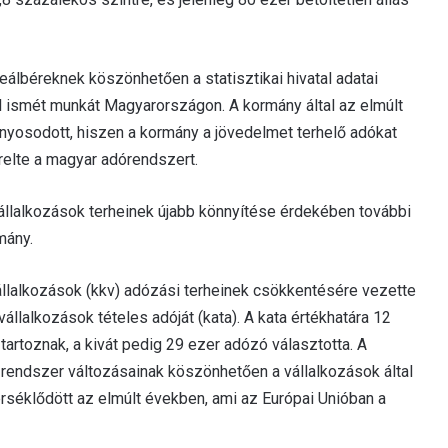
álbéreknek köszönhetően a statisztikai hivatal adatai
llal ismét munkát Magyarországon. A kormány által az elmúlt
onyosodott, hiszen a kormány a jövedelmet terhelő adókat
relte a magyar adórendszert.
állalkozások terheinek újabb könnyítése érdekében további
mány.
állalkozások (kkv) adózási terheinek csökkentésére vezette
 vállalkozások tételes adóját (kata). A kata értékhatára 12
 tartoznak, a kivát pedig 29 ezer adózó választotta. A
 rendszer változásainak köszönhetően a vállalkozások által
rséklődött az elmúlt években, ami az Európai Unióban a