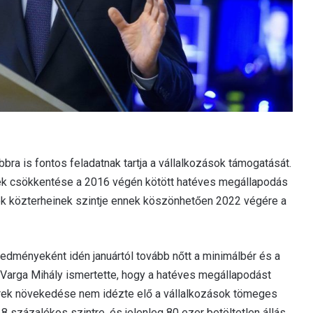
ra is fontos feladatnak tartja a vállalkozások támogatását.
nek csökkentése a 2016 végén kötött hatéves megállapodás
ok közterheinek szintje ennek köszönhetően 2022 végére a
dményeként idén januártól tovább nőtt a minimálbér és a
 Varga Mihály ismertette, hogy a hatéves megállapodást
bérek növekedése nem idézte elő a vállalkozások tömeges
8 százalékos szintre, és jelenleg 80 ezer betöltetlen állás