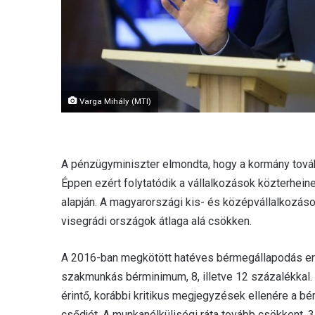
Varga Mihály (MTI)
A pénzügyminiszter elmondta, hogy a kormány tovább
Éppen ezért folytatódik a vállalkozások közterhei
alapján. A magyarországi kis- és középvállalkozás
visegrádi országok átlaga alá csökken.
A 2016-ban megkötött hatéves bérmegállapodás ere
szakmunkás bérminimum, 8, illetve 12 százalékkal.
érintő, korábbi kritikus megjegyzések ellenére a 
csődjét. A munkanélküliségi ráta tovább csökkent, 3,