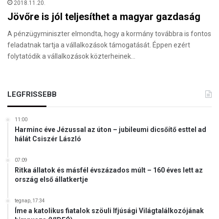
2018.11.20.
Jövőre is jól teljesíthet a magyar gazdaság
A pénzügyminiszter elmondta, hogy a kormány továbbra is fontos
feladatnak tartja a vállalkozások támogatását. Éppen ezért
folytatódik a vállalkozások közterheinek…
LEGFRISSEBB
11:00
Harminc éve Jézussal az úton – jubileumi dicsőítő esttel ad
hálát Csiszér László
07:09
Ritka állatok és másfél évszázados múlt – 160 éves lett az
ország első állatkertje
tegnap, 17:34
Íme a katolikus fiatalok szöuli Ifjúsági Világtalálkozójának