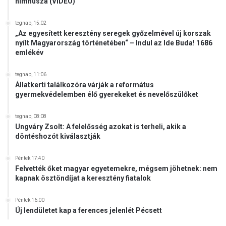
himnusza (VIDEÓ)
tegnap, 15:02
„Az egyesített keresztény seregek győzelmével új korszak
nyílt Magyarország történetében“ – Indul az Ide Buda! 1686
emlékév
tegnap, 11:06
Állatkerti találkozóra várják a református
gyermekvédelemben élő gyerekeket és nevelőszülőket
tegnap, 08:08
Ungváry Zsolt: A felelősség azokat is terheli, akik a
döntéshozót kiválasztják
Péntek 17:40
Felvették őket magyar egyetemekre, mégsem jöhetnek: nem
kapnak ösztöndíjat a keresztény fiatalok
Péntek 16:00
Új lendületet kap a ferences jelenlét Pécsett