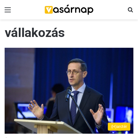
Menü
K
vállakozás
(H)arctér