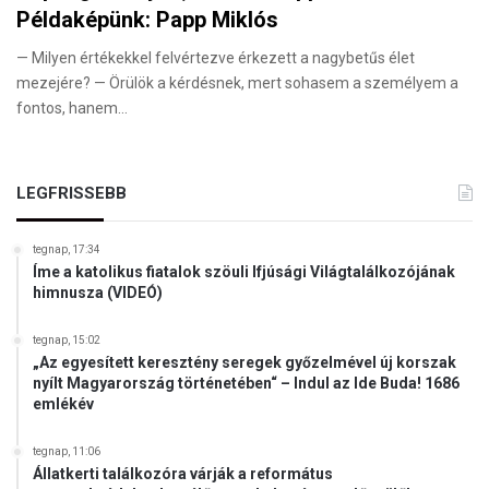
Példaképünk: Papp Miklós
— Milyen értékekkel felvértezve érkezett a nagybetűs élet
mezejére? — Örülök a kérdésnek, mert sohasem a személyem a
fontos, hanem…
LEGFRISSEBB
tegnap, 17:34
Íme a katolikus fiatalok szöuli Ifjúsági Világtalálkozójának
himnusza (VIDEÓ)
tegnap, 15:02
„Az egyesített keresztény seregek győzelmével új korszak
nyílt Magyarország történetében“ – Indul az Ide Buda! 1686
emlékév
tegnap, 11:06
Állatkerti találkozóra várják a református