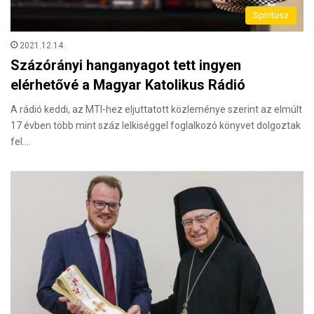
Spiritusz
2021.12.14.
Százórányi hanganyagot tett ingyen
elérhetővé a Magyar Katolikus Rádió
A rádió keddi, az MTI-hez eljuttatott közleménye szerint az elmúlt
17 évben több mint száz lelkiséggel foglalkozó könyvet dolgoztak
fel.…