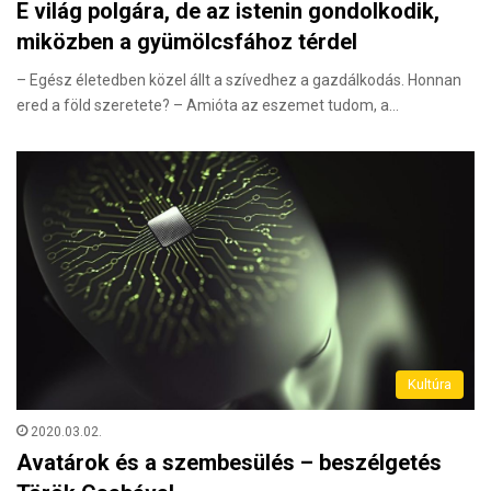
E világ polgára, de az istenin gondolkodik,
miközben a gyümölcsfához térdel
– Egész életedben közel állt a szívedhez a gazdálkodás. Honnan
ered a föld szeretete? – Amióta az eszemet tudom, a…
Kultúra
2020.03.02.
Avatárok és a szembesülés – beszélgetés