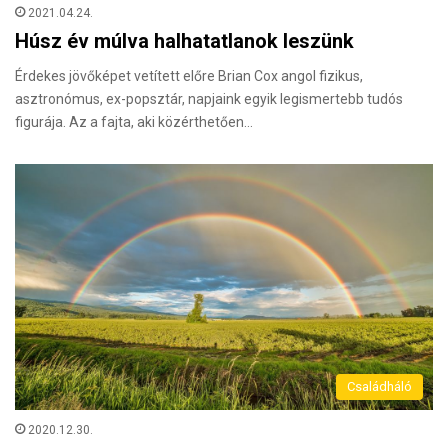
2021.04.24.
Húsz év múlva halhatatlanok leszünk
Érdekes jövőképet vetített előre Brian Cox angol fizikus,
asztronómus, ex-popsztár, napjaink egyik legismertebb tudós
figurája. Az a fajta, aki közérthetően…
Családháló
2020.12.30.