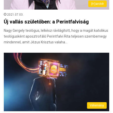
(H)arctér
2021.07.03.
Új vallás születőben: a Perintfalviság
Nagy Gergely teológus, lelkész rávilágított, hogy a magát katolikus
teológusként aposztrofáló Perintfalvi Rita teljesen szembemegy
mindennel, amit Jézus Krisztus valaha…
Vélemény