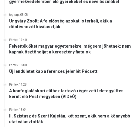
gyermekvédelemben élő gyerekeket és nevelőszülőket
tegnap, 08:08
Ungváry Zsolt: A felelősség azokat is terheli, akik a
döntéshozót kiválasztják
Péntek 17:40
Felvették őket magyar egyetemekre, mégsem jöhetnek: nem
kapnak ösztöndíjat a keresztény fiatalok
Péntek 16:00
Új lendületet kap a ferences jelenlét Pécsett
Péntek 14:28
A honfoglaláskori elithez tartozó régészeti leletegyüttes
került elő Pest megyében (VIDEÓ)
Péntek 13:04
II. Szixtusz és Szent Kajetán, két szent, akik nem a könnyebb
utat választották