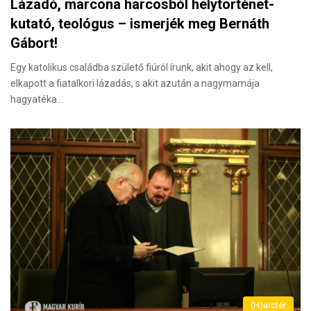
Lázadó, marcona harcosból helytörténet-
kutató, teológus – ismerjék meg Bernáth
Gábort!
Egy katolikus családba születő fiúról írunk, akit ahogy az kell,
elkapott a fiatalkori lázadás, s akit azután a nagymamája
hagyatéka…
(H)arctér