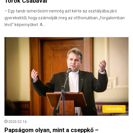
Török Csabával
– Egy tanár ismerősöm nemrég azt kérte az osztályába járó
gyerekektől, hogy számolják meg az otthonukban „forgalomban
lévő” képernyőket. A…
Vélemény
2020.02.16.
Papságom olyan, mint a cseppkő –