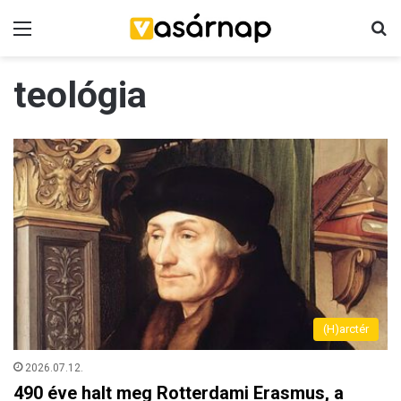
Menü
K
teológia
(H)arctér
2026.07.12.
490 éve halt meg Rotterdami Erasmus, a