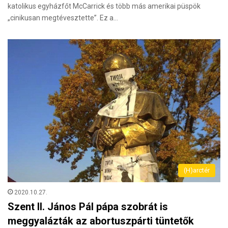
katolikus egyházfőt McCarrick és több más amerikai püspök
„cinikusan megtévesztette”. Ez a…
(H)arctér
2020.10.27.
Szent II. János Pál pápa szobrát is
meggyalázták az abortuszpárti tüntetők