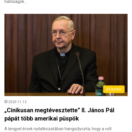
hatóságok…
(H)arctér
2020.11.13.
„Cinikusan megtévesztette” II. János Pál
pápát több amerikai püspök
A lengyel érsek nyilatkozatában hangsúlyozta, hogy a volt