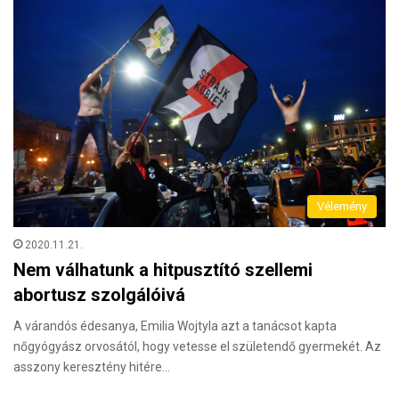
Vélemény
2020.11.21.
Nem válhatunk a hitpusztító szellemi
abortusz szolgálóivá
A várandós édesanya, Emilia Wojtyla azt a tanácsot kapta
nőgyógyász orvosától, hogy vetesse el születendő gyermekét. Az
asszony keresztény hitére…