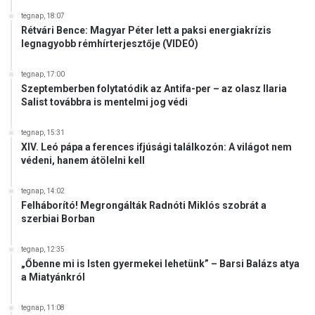
tegnap, 18:07
Rétvári Bence: Magyar Péter lett a paksi energiakrízis
legnagyobb rémhírterjesztője (VIDEÓ)
tegnap, 17:00
Szeptemberben folytatódik az Antifa-per – az olasz Ilaria
Salist továbbra is mentelmi jog védi
tegnap, 15:31
XIV. Leó pápa a ferences ifjúsági találkozón: A világot nem
védeni, hanem átölelni kell
tegnap, 14:02
Felháborító! Megrongálták Radnóti Miklós szobrát a
szerbiai Borban
tegnap, 12:35
„Őbenne mi is Isten gyermekei lehetünk” – Barsi Balázs atya
a Miatyánkról
tegnap, 11:08