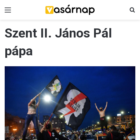
Menü
K
Szent II. János Pál
pápa