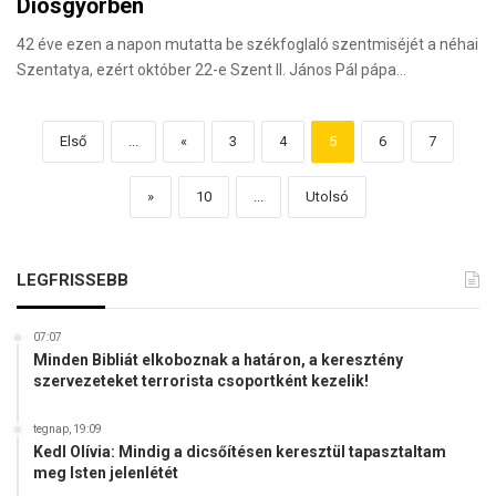
Diósgyőrben
42 éve ezen a napon mutatta be székfoglaló szentmiséjét a néhai
Szentatya, ezért október 22-e Szent II. János Pál pápa…
Első
...
«
3
4
5
6
7
»
10
...
Utolsó
LEGFRISSEBB
07:07
Minden Bibliát elkoboznak a határon, a keresztény
szervezeteket terrorista csoportként kezelik!
tegnap, 19:09
Kedl Olívia: Mindig a dicsőítésen keresztül tapasztaltam
meg Isten jelenlétét