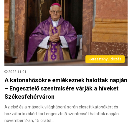
Keresztényüldözés
2023.11.01.
A katonahősökre emlékeznek halottak napján
– Engesztelő szentmisére várják a híveket
Székesfehérváron
Az első és a második világháború során elesett katonákért és
hozzátartozókért tart engesztelő szentmisét halottak napján,
november 2-án, 15 órától…