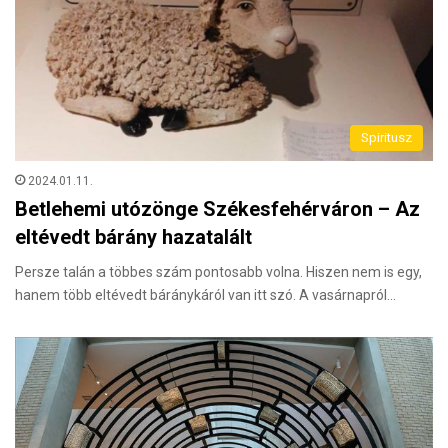
Spiritusz
2024.01.11.
Betlehemi utózönge Székesfehérváron – Az
eltévedt bárány hazatalált
Persze talán a többes szám pontosabb volna. Hiszen nem is egy,
hanem több eltévedt báránykáról van itt szó. A vasárnapról…