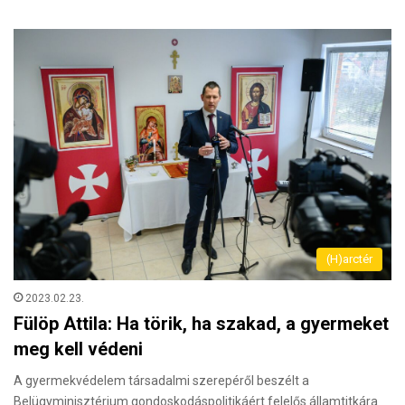
(H)arctér
2023.02.23.
Fülöp Attila: Ha törik, ha szakad, a gyermeket
meg kell védeni
A gyermekvédelem társadalmi szerepéről beszélt a
Belügyminisztérium gondoskodáspolitikáért felelős államtitkára