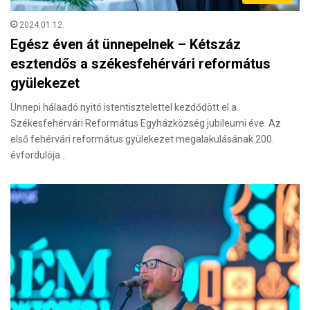
2024.01.12.
Egész éven át ünnepelnek – Kétszáz
esztendős a székesfehérvári református
gyülekezet
Ünnepi hálaadó nyitó istentisztelettel kezdődött el a
Székesfehérvári Református Egyházközség jubileumi éve. Az
első fehérvári református gyülekezet megalakulásának 200.
évfordulója…