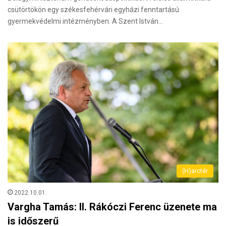
csütörtökön egy székesfehérvári egyházi fenntartású
gyermekvédelmi intézményben. A Szent István…
(H)arctér
2022.10.01.
Vargha Tamás: II. Rákóczi Ferenc üzenete ma
is időszerű