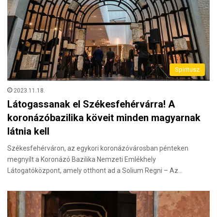
Spiritusz
2023.11.18.
Látogassanak el Székesfehérvárra! A
koronázóbazilika köveit minden magyarnak
látnia kell
Székesfehérváron, az egykori koronázóvárosban pénteken
megnyílt a Koronázó Bazilika Nemzeti Emlékhely
Látogatóközpont, amely otthont ad a Solium Regni – Az…