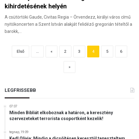
kihirdetésének helyén
A csütörtöki Gaude, Civitas Regia – Örvendezz, királyi város című
nyitókoncerten a Szent István alakját felidéző gregorián tételtől a
barokk,…
Első
...
«
2
3
4
5
6
»
LEGFRISSEBB
07:07
Minden Bibliát elkoboznak a határon, a keresztény
szervezeteket terrorista csoportként kezelik!
tegnap, 19:09
Kedl Olívia: Mindig a dicsőítésen keresztül tapasztaltam