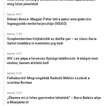
meg Isten jelenlétét
tegnap, 18:07
Rétvári Bence: Magyar Péter lett a paksi energiakrízis
legnagyobb rémhírterjesztője (VIDEÓ)
tegnap, 17:00
Szeptemberben folytatódik az Antifa-per – az olasz Ilaria
Salist továbbra is mentelmi jog védi
tegnap, 15:31
XIV. Leó pápa a ferences ifjúsági találkozón: A világot nem
védeni, hanem átölelni kell
tegnap, 14:02
Felháborító! Megrongálták Radnóti Miklós szobrát a
szerbiai Borban
tegnap, 12:35
„Őbenne mi is Isten gyermekei lehetünk” – Barsi Balázs atya
a Miatyánkról