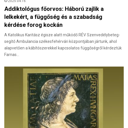
2025.04.16.
Addiktológus főorvos: Háború zajlik a
lelkekért, a függőség és a szabadság
kérdése forog kockán
A Katolikus Karitász égisze alatt működő RÉV Szenvedélybeteg-
segítő Ambulancia székesfehérvári központjában jártunk, ahol
alapvetően a kábítószerekkel kapcsolatos függőségről kérdeztük
Farnas…