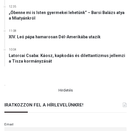
12:35
„Őbenne mi is Isten gyermekei lehetünk” – Barsi Balázs atya
a Miatyánkról
11:08
XIV. Leó pápa hamarosan Dél-Amerikába utazik
10:04
Latorcai Csaba: Káosz, kapkodás és dilettantizmus jellemzi
a Tisza kormányzását
.
Hirdetés
IRATKOZZON FEL A HÍRLEVELÜNKRE!
Email