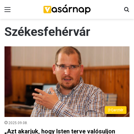
Menü
K
Székesfehérvár
(H)arctér
2025.09.08.
„Azt akarjuk, hogy Isten terve valósuljon