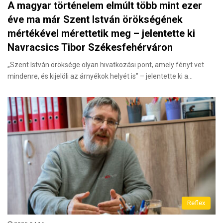
A magyar történelem elmúlt több mint ezer
éve ma már Szent István örökségének
mértékével mérettetik meg – jelentette ki
Navracsics Tibor Székesfehérváron
„Szent István öröksége olyan hivatkozási pont, amely fényt vet
mindenre, és kijelöli az árnyékok helyét is” – jelentette ki a…
Reflex