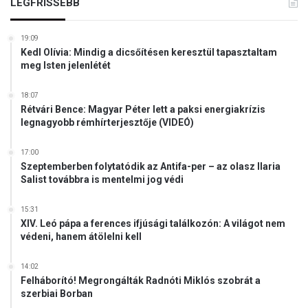
LEGFRISSEBB
19:09
Kedl Olívia: Mindig a dicsőítésen keresztül tapasztaltam
meg Isten jelenlétét
18:07
Rétvári Bence: Magyar Péter lett a paksi energiakrízis
legnagyobb rémhírterjesztője (VIDEÓ)
17:00
Szeptemberben folytatódik az Antifa-per – az olasz Ilaria
Salist továbbra is mentelmi jog védi
15:31
XIV. Leó pápa a ferences ifjúsági találkozón: A világot nem
védeni, hanem átölelni kell
14:02
Felháborító! Megrongálták Radnóti Miklós szobrát a
szerbiai Borban