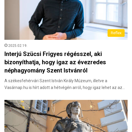
Reflex
2025.02.19.
Interjú Szücsi Frigyes régésszel, aki
bizonyíthatja, hogy igaz az évezredes
néphagyomány Szent Istvánról
A székesfehérvári Szent István Király Múzeum, illetve a
Vasárnap.hu is hírt adott a hétvégén arról, hogy igaz lehet az az…