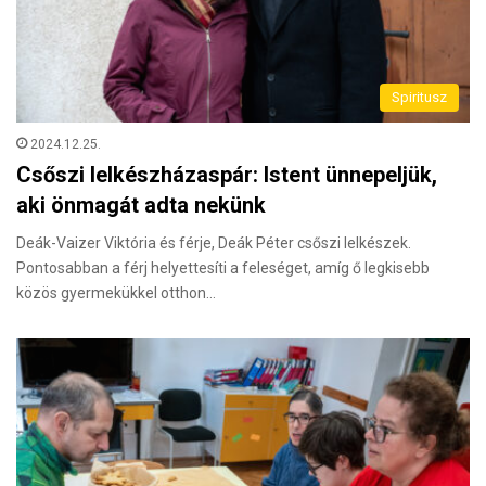
Spiritusz
2024.12.25.
Csőszi lelkészházaspár: Istent ünnepeljük,
aki önmagát adta nekünk
Deák-Vaizer Viktória és férje, Deák Péter csőszi lelkészek.
Pontosabban a férj helyettesíti a feleséget, amíg ő legkisebb
közös gyermekükkel otthon…