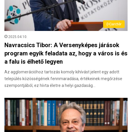
(H)arctér
2025.04.10.
Navracsics Tibor: A Versenyképes járások
program egyik feladata az, hogy a város is és
a falu is élhető legyen
Az agglomerációhoz tartozás komoly kihívást jelent egy adott
település közösségének fennmaradása, értékeinek megőrzése
szempontjából, ez hívta életre a helyi gazdaság…