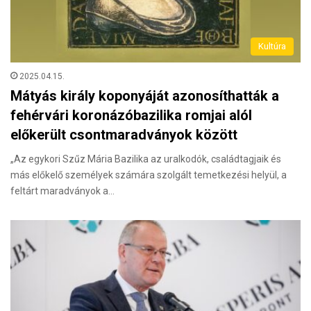
Kultúra
2025.04.15.
Mátyás király koponyáját azonosíthatták a
fehérvári koronázóbazilika romjai alól
előkerült csontmaradványok között
„Az egykori Szűz Mária Bazilika az uralkodók, családtagjaik és
más előkelő személyek számára szolgált temetkezési helyül, a
feltárt maradványok a…