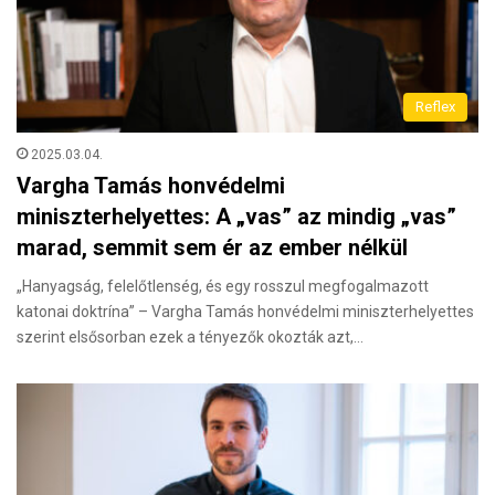
Reflex
2025.03.04.
Vargha Tamás honvédelmi
miniszterhelyettes: A „vas” az mindig „vas”
marad, semmit sem ér az ember nélkül
„Hanyagság, felelőtlenség, és egy rosszul megfogalmazott
katonai doktrína” – Vargha Tamás honvédelmi miniszterhelyettes
szerint elsősorban ezek a tényezők okozták azt,…