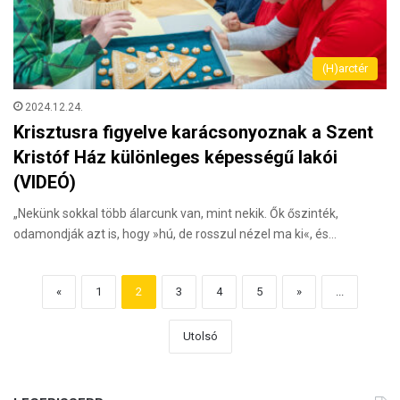
(H)arctér
2024.12.24.
Krisztusra figyelve karácsonyoznak a Szent
Kristóf Ház különleges képességű lakói
(VIDEÓ)
„Nekünk sokkal több álarcunk van, mint nekik. Ők őszinték,
odamondják azt is, hogy »hú, de rosszul nézel ma ki«, és…
«
1
2
3
4
5
»
...
Utolsó