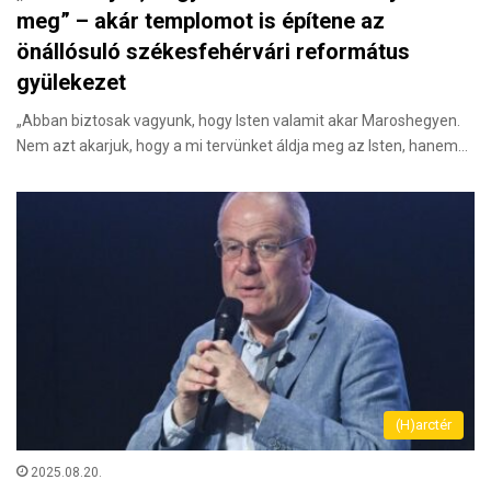
meg” – akár templomot is építene az
önállósuló székesfehérvári református
gyülekezet
„Abban biztosak vagyunk, hogy Isten valamit akar Maroshegyen.
Nem azt akarjuk, hogy a mi tervünket áldja meg az Isten, hanem…
(H)arctér
2025.08.20.