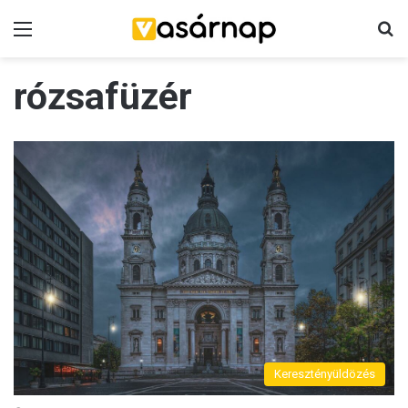
Menü
K
rózsafüzér
Keresztényüldözés