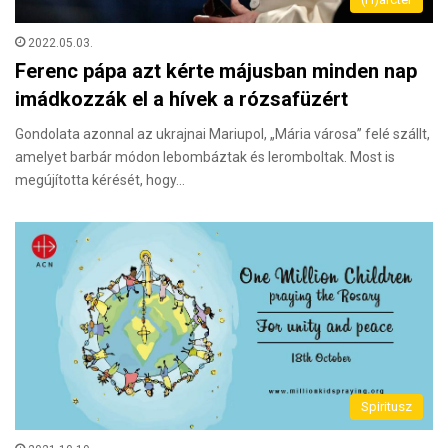
2022.05.03.
Ferenc pápa azt kérte májusban minden nap
imádkozzák el a hívek a rózsafüzért
Gondolata azonnal az ukrajnai Mariupol, „Mária városa” felé szállt,
amelyet barbár módon lebombáztak és leromboltak. Most is
megújította kérését, hogy…
Spiritusz