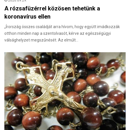
2020.09.29.
A rózsafüzérrel közösen tehetünk a
koronavírus ellen
„Írország összes családját arra hívom, hogy együtt imádkozzák
otthon minden nap a szentolvasót, kérve az egészségügyi
válsághelyzet megszűnését. Az elmúlt…