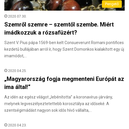
Pengető
2020.07.30.
Szemről szemre – szemtől szembe. Miért
imádkozzuk a rózsafüzért?
Szent V. Pius pápa 1569-ben kelt Consueverunt Romani pontifices
kezdetű bullájában arról ír, hogy Szent Domonkos kialakított egy új
imamódot,…
2020.04.25.
„Magyarország fogja megmenteni Európát az
ima által!”
Az idén az egész világot „lebénította” a koronavírus-járvány,
melynek legveszélyeztetettebb korosztálya az időseké. A
szentségimádást nagyon sok idős hívő vállalta,…
2020.04.23.