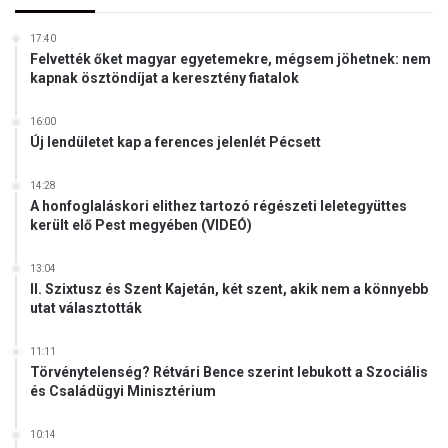
17:40
Felvették őket magyar egyetemekre, mégsem jöhetnek: nem
kapnak ösztöndíjat a keresztény fiatalok
16:00
Új lendületet kap a ferences jelenlét Pécsett
14:28
A honfoglaláskori elithez tartozó régészeti leletegyüttes
került elő Pest megyében (VIDEÓ)
13:04
II. Szixtusz és Szent Kajetán, két szent, akik nem a könnyebb
utat választották
11:11
Törvénytelenség? Rétvári Bence szerint lebukott a Szociális
és Családügyi Minisztérium
10:14