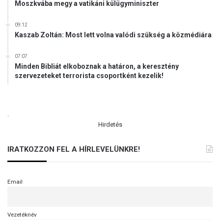
Moszkvába megy a vatikáni külügyminiszter
09:12
Kaszab Zoltán: Most lett volna valódi szükség a közmédiára
07:07
Minden Bibliát elkoboznak a határon, a keresztény
szervezeteket terrorista csoportként kezelik!
.
Hirdetés
IRATKOZZON FEL A HÍRLEVELÜNKRE!
Email
Vezetéknév