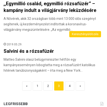
,,Egymillió család, egymillió rózsafüzér” –
kampány indult a világjárvány leküzdésére
A Nővérek, akik 32 országban több mint 13 000 idős szegényt
segítenek, új kezdeményezést indítottak a koronavírus-
világjárvány megszüntetésére. „Az egymillió…
Keresztényüldözés
2019.05.29.
Salvini és a rózsafüzér
Matteo Salvini olasz belügyminiszter hétfőn egy
kampányeseményen lobogtatta meg a rózsafüzért katolikus
hitének tanúbizonyságaként – írta meg a New York…
«
1
2
3
4
»
LEGFRISSEBB