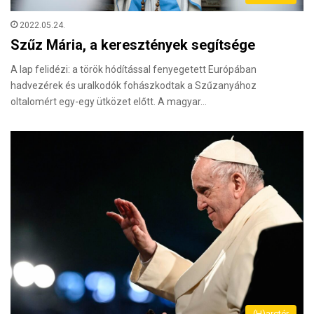
2022.05.24.
Szűz Mária, a keresztények segítsége
A lap felidézi: a török hódítással fenyegetett Európában
hadvezérek és uralkodók fohászkodtak a Szűzanyához
oltalomért egy-egy ütközet előtt. A magyar…
(H)arctér