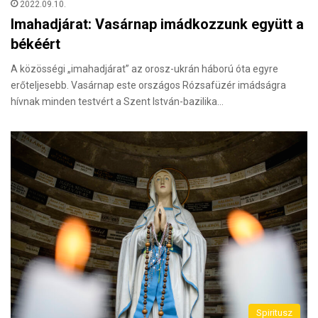
2022.09.10.
Imahadjárat: Vasárnap imádkozzunk együtt a
békéért
A közösségi „imahadjárat” az orosz-ukrán háború óta egyre
erőteljesebb. Vasárnap este országos Rózsafüzér imádságra
hívnak minden testvért a Szent István-bazilika…
Spiritusz