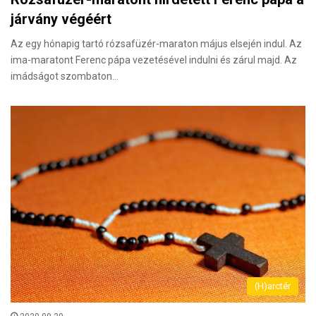
járvány végéért
Az egy hónapig tartó rózsafüzér-maraton május elsején indul. Az
ima-maratont Ferenc pápa vezetésével indulni és zárul majd. Az
imádságot szombaton…
(H)arctér