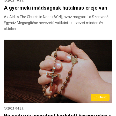
2021.10.19.
A gyermeki imádságnak hatalmas ereje van
Az Aid to The Church in Need (ACN), azaz magyarul a Szenvedő
Egyház Megsegítése nevezetű vatikáni szervezet minden év
október…
Spiritusz
2021.04.29.
Rózsafüzér-maratont hirdetett Ferenc pápa a