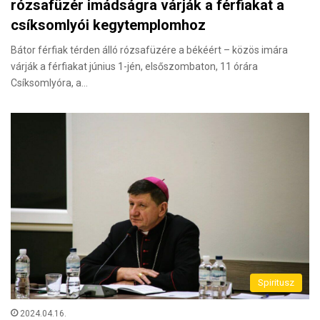
rózsafüzér imádságra várják a férfiakat a
csíksomlyói kegytemplomhoz
Bátor férfiak térden álló rózsafüzére a békéért – közös imára
várják a férfiakat június 1-jén, elsőszombaton, 11 órára
Csíksomlyóra, a…
Spiritusz
2024.04.16.