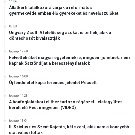
11:06
Állatkerti találkozóra várják a református
gyermekvédelemben élő gyerekeket és nevelőszülőket
08:08
Ungváry Zsolt: A felelősség azokat is terheli, akik a
döntéshozót kiválasztják
tegnap, 17:40
Felvették őket magyar egyetemekre, mégsem jöhetnek: nem
kapnak ösztöndíjat a keresztény fiatalok
tegnap, 16:00
Új lendületet kap a ferences jelenlét Pécsett
tegnap, 14:28
A honfoglaláskori elithez tartozó régészeti leletegyüttes
került elő Pest megyében (VIDEÓ)
tegnap, 13:04
II. Szixtusz és Szent Kajetán, két szent, akik nem a könnyebb
utat választották