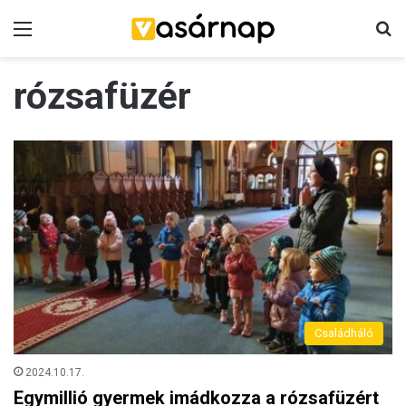
Menü
K
rózsafüzér
Családháló
2024.10.17.
Egymillió gyermek imádkozza a rózsafüzért