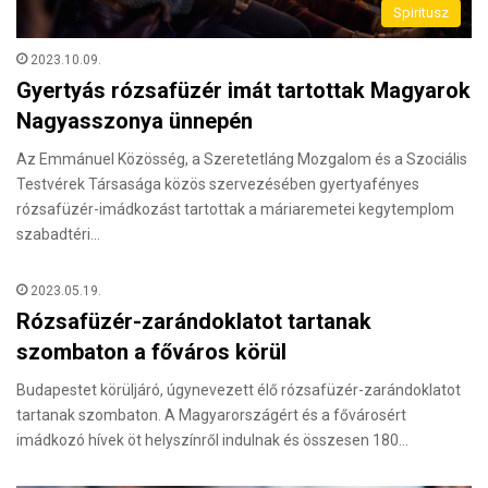
Spiritusz
2023.10.09.
Gyertyás rózsafüzér imát tartottak Magyarok
Nagyasszonya ünnepén
Az Emmánuel Közösség, a Szeretetláng Mozgalom és a Szociális
Testvérek Társasága közös szervezésében gyertyafényes
rózsafüzér-imádkozást tartottak a máriaremetei kegytemplom
szabadtéri…
2023.05.19.
Rózsafüzér-zarándoklatot tartanak
szombaton a főváros körül
Budapestet körüljáró, úgynevezett élő rózsafüzér-zarándoklatot
tartanak szombaton. A Magyarországért és a fővárosért
imádkozó hívek öt helyszínről indulnak és összesen 180…