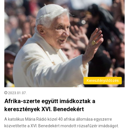
Keresztényüldözés
2023.01.07.
Afrika-szerte együtt imádkoztak a
keresztények XVI. Benedekért
A katolikus Mária Rádió közel 40 afrikai állomása egyszerre
közvetítette a XVI. Benedekért mondott rózsafűzér imádságot.