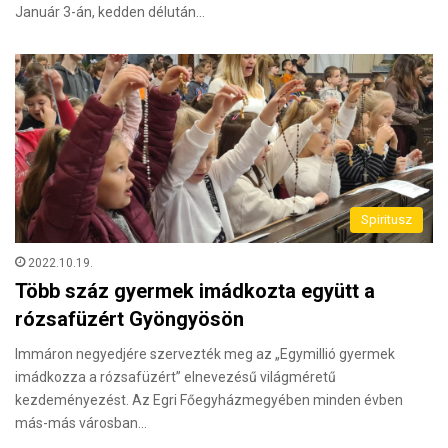
Január 3-án, kedden délután…
Spiritusz
2022.10.19.
Több száz gyermek imádkozta együtt a
rózsafüzért Gyöngyösön
Immáron negyedjére szervezték meg az „Egymillió gyermek
imádkozza a rózsafüzért” elnevezésű világméretű
kezdeményezést. Az Egri Főegyházmegyében minden évben
más-más városban…