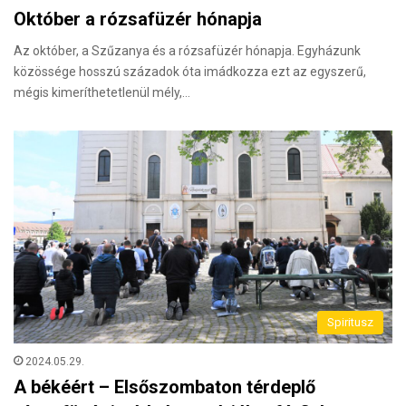
Október a rózsafüzér hónapja
Az október, a Szűzanya és a rózsafüzér hónapja. Egyházunk
közössége hosszú századok óta imádkozza ezt az egyszerű,
mégis kimeríthetetlenül mély,…
Spiritusz
2024.05.29.
A békéért – Elsőszombaton térdeplő