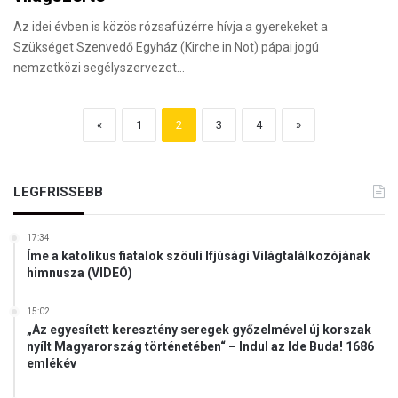
Az idei évben is közös rózsafüzérre hívja a gyerekeket a
Szükséget Szenvedő Egyház (Kirche in Not) pápai jogú
nemzetközi segélyszervezet…
«
1
2
3
4
»
LEGFRISSEBB
17:34
Íme a katolikus fiatalok szöuli Ifjúsági Világtalálkozójának
himnusza (VIDEÓ)
15:02
„Az egyesített keresztény seregek győzelmével új korszak
nyílt Magyarország történetében“ – Indul az Ide Buda! 1686
emlékév