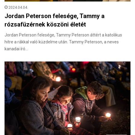
2024.04.04.
Jordan Peterson felesége, Tammy a
rózsafüzérnek köszöni életét
Jordan Peterson felesége, Tammy Peterson áttért a katolikus
hitre a rákkal való küzdelme után. Tammy Peterson, a neves
kanadai író…