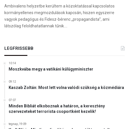
Ambivalens helyzetbe kerültem a közoktatással kapcsolatos
kormányellenes megmozdulások kapcsán, hiszen egyszerre
vagyok pedagógus és Fidesz-bérenc „propagandista”, ami
látszólag feloldhatatlannak tűnik.…
LEGFRISSEBB
10:14
Moszkvába megy a vatikáni külügyminiszter
09:12
Kaszab Zoltán: Most lett volna valódi szükség a közmédiára
07:07
Minden Bibliát elkoboznak a határon, a keresztény
szervezeteket terrorista csoportként kezelik!
tegnap, 19:09