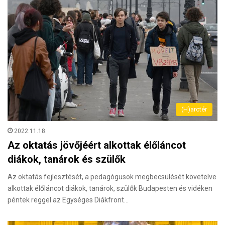
(H)arctér
2022.11.18.
Az oktatás jövőjéért alkottak élőláncot
diákok, tanárok és szülők
Az oktatás fejlesztését, a pedagógusok megbecsülését követelve
alkottak élőláncot diákok, tanárok, szülők Budapesten és vidéken
péntek reggel az Egységes Diákfront…