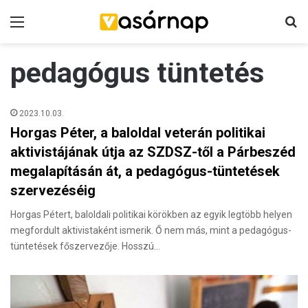
Menü
K
pedagógus tüntetés
2023.10.03.
Horgas Péter, a baloldal veterán politikai
aktivistájának útja az SZDSZ-től a Párbeszéd
megalapításán át, a pedagógus-tüntetések
szervezéséig
Horgas Pétert, baloldali politikai körökben az egyik legtöbb helyen
megfordult aktivistaként ismerik. Ő nem más, mint a pedagógus-
tüntetések főszervezője. Hosszú…