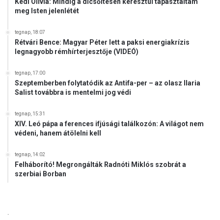
Kedl Olívia: Mindig a dicsőítésen keresztül tapasztaltam
meg Isten jelenlétét
tegnap, 18:07
Rétvári Bence: Magyar Péter lett a paksi energiakrízis
legnagyobb rémhírterjesztője (VIDEÓ)
tegnap, 17:00
Szeptemberben folytatódik az Antifa-per – az olasz Ilaria
Salist továbbra is mentelmi jog védi
tegnap, 15:31
XIV. Leó pápa a ferences ifjúsági találkozón: A világot nem
védeni, hanem átölelni kell
tegnap, 14:02
Felháborító! Megrongálták Radnóti Miklós szobrát a
szerbiai Borban
.