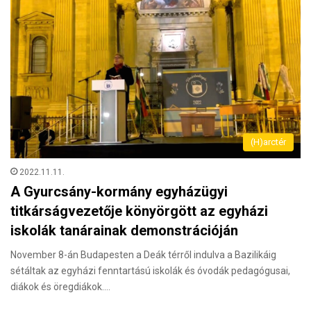
(H)arctér
2022.11.11.
A Gyurcsány-kormány egyházügyi
titkárságvezetője könyörgött az egyházi
iskolák tanárainak demonstrációján
November 8-án Budapesten a Deák térről indulva a Bazilikáig
sétáltak az egyházi fenntartású iskolák és óvodák pedagógusai,
diákok és öregdiákok.…