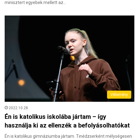
minisztert egyebek mellett az…
Vélemény
2022.10.28.
Én is katolikus iskolába jártam – így
használja ki az ellenzék a befolyásolhatókat
Én is katolikus gimnáziumba jártam. Tinédzserként mélységesen