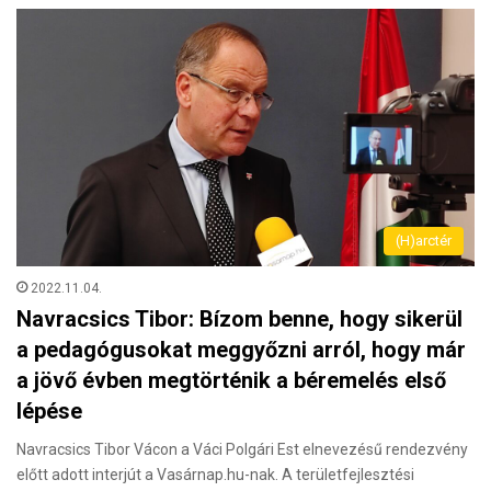
(H)arctér
2022.11.04.
Navracsics Tibor: Bízom benne, hogy sikerül
a pedagógusokat meggyőzni arról, hogy már
a jövő évben megtörténik a béremelés első
lépése
Navracsics Tibor Vácon a Váci Polgári Est elnevezésű rendezvény
előtt adott interjút a Vasárnap.hu-nak. A területfejlesztési