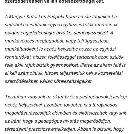
szerződésekben vállalt kötelezettségeiket.
A Magyar Katolikus Püspöki Konferencia tagjaiként a
sajtóból értesültünk egyes egyházi iskolák tanárainak
polgári engedetlenségre hívó kezdeményezéséről
. A
munkavégzés megtagadása vagy felfüggesztése
munkáltatóként is nehéz helyzetbe hozza az egyházi
fenntartókat, hiszen felelősséggel tartoznak azon szülők
felé, akik rájuk bízták gyermekeiket, illetve az állam felé is
el kell számolniuk, hiszen teljesíteniük kell a köznevelési
szerződésekben vállalt kötelezettségeiket.
Tisztában vagyunk az oktatás és a pedagógusok jelenlegi
nehéz helyzetével, azonban továbbra is a tárgyalásos
megoldást részesítjük előnyben és elkötelezettek vagyunk
az iránt, hogy a pedagógus hivatás megerősödjön,
társadalmi presztízse emelkedjen. Abban is bízunk, hogy