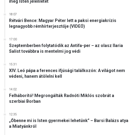
meg Isten jelenlétét
s
t
n
18:07
Rétvári Bence: Magyar Péter lett a paksi energiakrízis
e
legnagyobb rémhírterjesztője (VIDEÓ)
g
á
17:00
t
Szeptemberben folytatódik az Antifa-per – az olasz Ilaria
o
Salist továbbra is mentelmi jog védi
l
j
15:31
a
XIV. Leó pápa a ferences ifjúsági találkozón: A világot nem
védeni, hanem átölelni kell
14:02
Felháborító! Megrongálták Radnóti Miklós szobrát a
szerbiai Borban
12:35
„Őbenne mi is Isten gyermekei lehetünk” – Barsi Balázs atya
a Miatyánkról