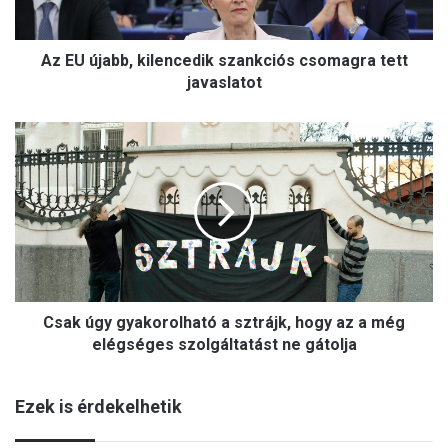
b
b
Az EU újabb, kilencedik szankciós csomagra tett
,
k
javaslatot
i
l
C
e
s
n
a
c
k
e
ú
d
g
i
y
k
g
s
y
z
Csak úgy gyakorolható a sztrájk, hogy az a még
a
a
k
elégséges szolgáltatást ne gátolja
n
o
k
r
c
Ezek is érdekelhetik
o
i
l
ó
h