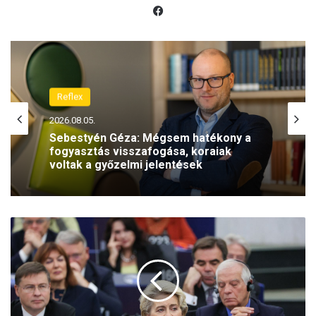
Fac
eb
oo
k
Reflex
Reflex
2026.08.05.
2026.07.30.
Sebestyén Géza: Mégsem hatékony a
fogyasztás visszafogása, koraiak
voltak a győzelmi jelentések
Illyés Szabolcs: Az eutanázia
legalizálása Pandóra szelencéjét nyitná
A
ki
z
E
U
ú
j
a