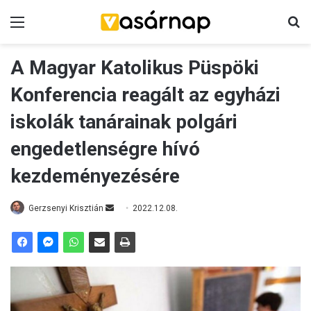
Menü
K
A Magyar Katolikus Püspöki
Konferencia reagált az egyházi
iskolák tanárainak polgári
engedetlenségre hívó
kezdeményezésére
Gerzsenyi Krisztián
S
2022.12.08.
e
n
d
a
n
e