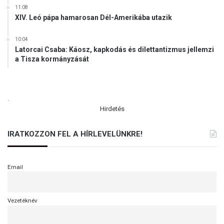
11:08
XIV. Leó pápa hamarosan Dél-Amerikába utazik
10:04
Latorcai Csaba: Káosz, kapkodás és dilettantizmus jellemzi
a Tisza kormányzását
.
Hirdetés
IRATKOZZON FEL A HÍRLEVELÜNKRE!
Email
Vezetéknév