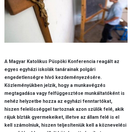
m
a
i
l
A Magyar Katolikus Püspöki Konferencia reagált az
egyes egyházi iskolák tanárainak polgári
engedetlenségre hívó kezdeményezésére.
Közleményükben jelzik, hogy a munkavégzés
megtagadása vagy felfüggesztése munkáltatóként is
nehéz helyzetbe hozza az egyházi fenntartókat,
hiszen felelősséggel tartoznak azon szülők felé, akik
rájuk bízták gyermekeiket, illetve az állam felé is el
kell számolniuk, hiszen teljesíteniük kell a köznevelési