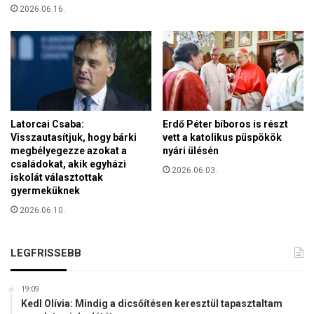
o
2026.06.16.
g
t
e
l
é
g
s
é
g
Latorcai Csaba:
Erdő Péter bíboros is részt
e
Visszautasítjuk, hogy bárki
vett a katolikus püspökök
s
megbélyegezze azokat a
nyári ülésén
s
családokat, akik egyházi
2026.06.03.
z
iskolát választottak
o
gyermeküknek
l
2026.06.10.
g
á
l
LEGFRISSEBB
t
a
t
19:09
Kedl Olívia: Mindig a dicsőítésen keresztül tapasztaltam
á