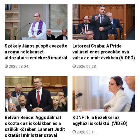
s
a
c
t
s
ó
o
a
m
s
a
z
g
Székely János püspök vezette
Latorcai Csaba: A Pride
t
r
a roma holokauszt
vallásellenes provokációvá
r
a
áldozataira emlékező imaórát
vált az elmúlt években (VIDEÓ)
á
t
j
2026.08.04.
2026.06.23.
e
k
t
,
t
h
j
o
a
g
v
y
a
a
s
Rétvári Bence: Aggodalmat
KDNP: El a kezekkel az
z
l
okoztak az iskolákban és a
egyházi iskoláktól (VIDEÓ)
a
a
szülők körében Lannert Judit
m
2026.06.11.
t
oktatási miniszter szavai
é