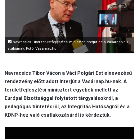
m
a
i
l
Navracsics Tibor területfejlesztési miniszter interjút ad a Vasárnap.hu
stábjának. Fotó: Vasarnap.hu
Navracsics Tibor Vácon a Váci Polgári Est elnevezésű
rendezvény előtt adott interjút a Vasárnap.hu-nak. A
területfejlesztési minisztert egyebek mellett az
Európai Bizottsággal folytatott tárgyalásokról, a
pedagógus tüntetésről, az Integritás Hatóságról és a
KDNP-hez való csatlakozásáról is kérdeztük.