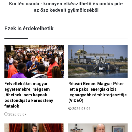
a
Körtés csoda - könnyen elkészíthető és omlós pite
d
l
a
az ősz kedvelt gyümölcséből
e
-
g
k
n
Ezek is érdekelhetik
ö
a
n
g
n
y
y
o
e
b
n
b
e
d
l
é
k
l
Felvették őket magyar
Rétvári Bence: Magyar Péter
é
v
egyetemekre, mégsem
lett a paksi energiakrízis
s
i
jöhetnek: nem kapnak
legnagyobb rémhírterjesztője
z
d
ösztöndíjat a keresztény
(VIDEÓ)
í
é
fiatalok
t
2026.08.06.
k
2026.08.07.
h
i
e
m
t
a