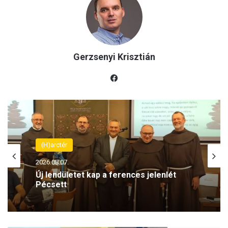
Gerzsenyi Krisztián
Fac
eb
oo
k
(H)arctér
2026.08.07.
Törvénytelenség? Rétvári Bence
szerint lebukott a Szociális és
Családügyi Minisztérium