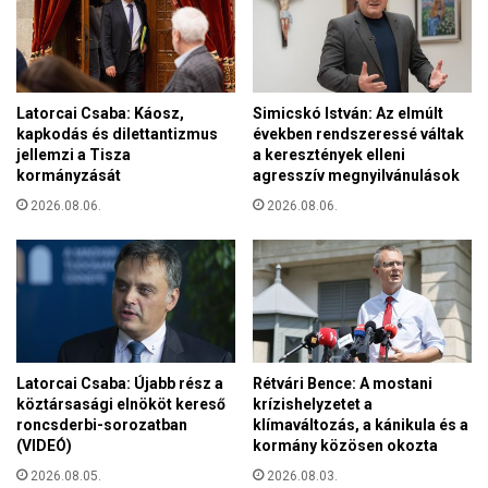
ő
g
é
y
s
a
o
r
m
p
Latorcai Csaba: Káosz,
Simicskó István: Az elmúlt
l
á
kapkodás és dilettantizmus
években rendszeressé váltak
ó
jellemzi a Tisza
a keresztények elleni
r
s
kormányzását
agresszív megnyilvánulások
t
p
n
2026.08.06.
2026.08.06.
i
a
t
k
e
S
a
z
z
e
ő
r
s
b
z
i
Latorcai Csaba: Újabb rész a
Rétvári Bence: A mostani
k
köztársasági elnököt kereső
krízishelyzetet a
á
e
roncsderbi-sorozatban
klímaváltozás, a kánikula és a
b
d
(VIDEÓ)
kormány közösen okozta
a
v
n
2026.08.05.
2026.08.03.
e