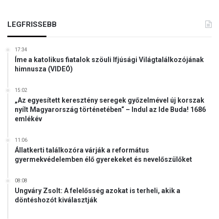
l
t
LEGFRISSEBB
g
y
ü
17:34
Íme a katolikus fiatalok szöuli Ifjúsági Világtalálkozójának
m
himnusza (VIDEÓ)
ö
l
c
15:02
„Az egyesített keresztény seregek győzelmével új korszak
s
nyílt Magyarország történetében“ – Indul az Ide Buda! 1686
é
emlékév
b
ő
11:06
l
Állatkerti találkozóra várják a református
gyermekvédelemben élő gyerekeket és nevelőszülőket
08:08
Ungváry Zsolt: A felelősség azokat is terheli, akik a
döntéshozót kiválasztják