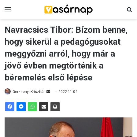
Menü
K
Navracsics Tibor: Bízom benne,
hogy sikerül a pedagógusokat
meggyőzni arról, hogy már a
jövő évben megtörténik a
béremelés első lépése
Gerzsenyi Krisztián
S
2022.11.04.
e
n
d
a
n
e