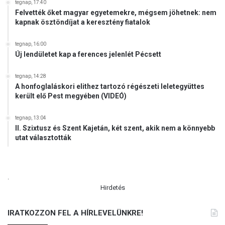
tegnap, 17:40
Felvették őket magyar egyetemekre, mégsem jöhetnek: nem
kapnak ösztöndíjat a keresztény fiatalok
tegnap, 16:00
Új lendületet kap a ferences jelenlét Pécsett
tegnap, 14:28
A honfoglaláskori elithez tartozó régészeti leletegyüttes
került elő Pest megyében (VIDEÓ)
tegnap, 13:04
II. Szixtusz és Szent Kajetán, két szent, akik nem a könnyebb
utat választották
.
Hirdetés
IRATKOZZON FEL A HÍRLEVELÜNKRE!