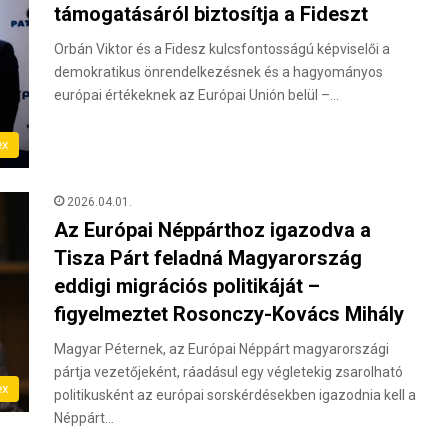
támogatásáról biztosítja a Fideszt
Orbán Viktor és a Fidesz kulcsfontosságú képviselői a
demokratikus önrendelkezésnek és a hagyományos
európai értékeknek az Európai Unión belül –…
ex
2026.04.01.
Az Európai Néppárthoz igazodva a
Tisza Párt feladná Magyarország
eddigi migrációs politikáját –
figyelmeztet Rosonczy-Kovács Mihály
Magyar Péternek, az Európai Néppárt magyarországi
pártja vezetőjeként, ráadásul egy végletekig zsarolható
ex
politikusként az európai sorskérdésekben igazodnia kell a
Néppárt…