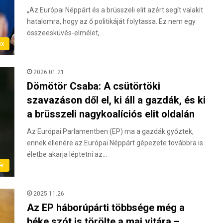
„Az Európai Néppárt és a brüsszeli elit azért segít valakit
hatalomra, hogy az ő politikáját folytassa. Ez nem egy
összeesküvés-elmélet,…
ex
2026.01.21.
Dömötör Csaba: A csütörtöki
szavazáson dől el, ki áll a gazdák, és ki
a brüsszeli nagykoalíciós elit oldalán
Az Európai Parlamentben (EP) ma a gazdák győztek,
ennek ellenére az Európai Néppárt gépezete továbbra is
életbe akarja léptetni az…
ér
2025.11.26.
Az EP háborúpárti többsége még a
béke szót is törölte a mai vitára –