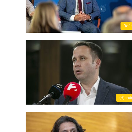
Refl
(H)arct