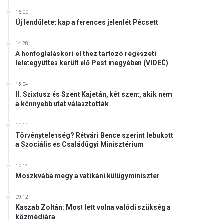
16:00
Új lendületet kap a ferences jelenlét Pécsett
14:28
A honfoglaláskori elithez tartozó régészeti
leletegyüttes került elő Pest megyében (VIDEÓ)
13:04
II. Szixtusz és Szent Kajetán, két szent, akik nem
a könnyebb utat választották
11:11
Törvénytelenség? Rétvári Bence szerint lebukott
a Szociális és Családügyi Minisztérium
10:14
Moszkvába megy a vatikáni külügyminiszter
09:12
Kaszab Zoltán: Most lett volna valódi szükség a
közmédiára