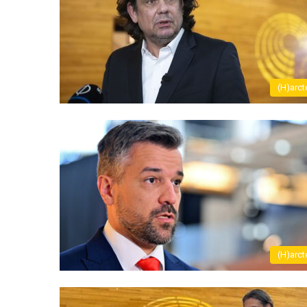
(H)arct
(H)arct