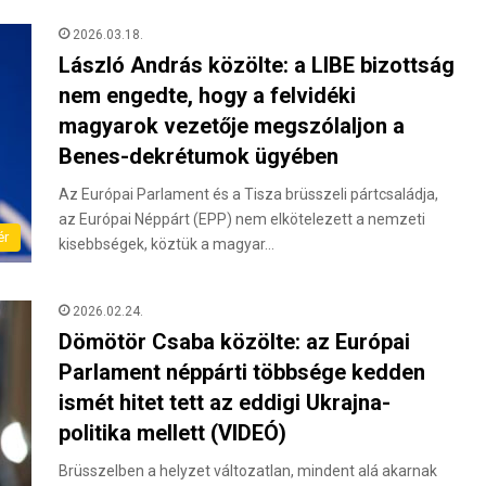
2026.03.18.
László András közölte: a LIBE bizottság
nem engedte, hogy a felvidéki
magyarok vezetője megszólaljon a
Benes-dekrétumok ügyében
Az Európai Parlament és a Tisza brüsszeli pártcsaládja,
az Európai Néppárt (EPP) nem elkötelezett a nemzeti
ér
kisebbségek, köztük a magyar…
2026.02.24.
Dömötör Csaba közölte: az Európai
Parlament néppárti többsége kedden
ismét hitet tett az eddigi Ukrajna-
politika mellett (VIDEÓ)
Brüsszelben a helyzet változatlan, mindent alá akarnak