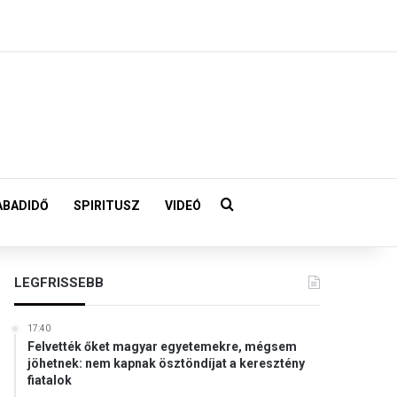
Keresés:
ABADIDŐ
SPIRITUSZ
VIDEÓ
LEGFRISSEBB
17:40
Felvették őket magyar egyetemekre, mégsem
jöhetnek: nem kapnak ösztöndíjat a keresztény
fiatalok