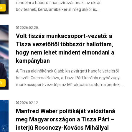
rendelni a háború finanszírozásának, az ukrán
ér
bővítésnek, kerül, amibe kerül, még akkor is,…
2026.02.20.
Volt tiszás munkacsoport-vezető: a
Tisza vezetőitől többször hallottam,
hogy nem lehet mindent elmondani a
kampányban
A Tisza alelnökének újabb kiszivárgott hangfelvételéről
beszélt Csercsa Balázs, a Tisza Párt korábbi egyházügyi
ér
munkacsoport-vezetője az M1 aktuális csatorna pénteki…
2026.02.12.
Manfred Weber politikáját valósítaná
meg Magyarországon a Tisza Párt –
interjú Rosonczy-Kovács Mihállyal