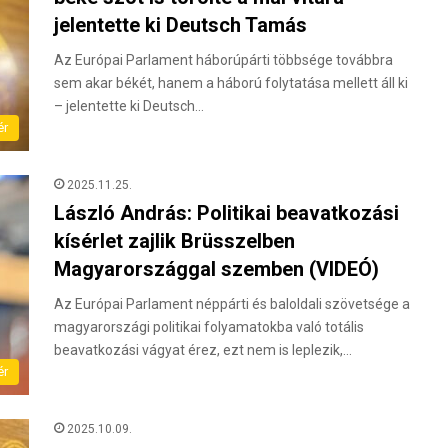
jelentette ki Deutsch Tamás
Az Európai Parlament háborúpárti többsége továbbra
sem akar békét, hanem a háború folytatása mellett áll ki
– jelentette ki Deutsch…
ér
2025.11.25.
László András: Politikai beavatkozási
kísérlet zajlik Brüsszelben
Magyarországgal szemben (VIDEÓ)
Az Európai Parlament néppárti és baloldali szövetsége a
magyarországi politikai folyamatokba való totális
beavatkozási vágyat érez, ezt nem is leplezik,…
ér
2025.10.09.