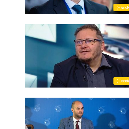
(H)arct
(H)arct