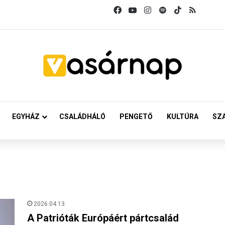
Facebook
YouTube
Instagram
Spotify
TikTok
RSS
EGYHÁZ
CSALÁDHÁLÓ
PENGETŐ
KULTÚRA
SZ
2026.04.13.
A Patrióták Európáért pártcsalád