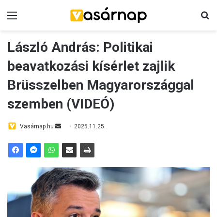
Menü
K
László András: Politikai
beavatkozási kísérlet zajlik
Brüsszelben Magyarországgal
szemben (VIDEÓ)
Vasárnap.hu
S
2025.11.25.
e
n
d
a
n
e
m