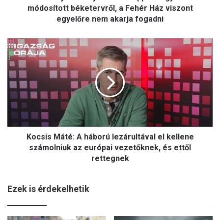
s
módosított béketervről, a Fehér Ház viszont
z
egyelőre nem akarja fogadni
e
m
K
é
o
l
c
y
s
e
i
s
s
e
M
n
á
T
t
r
Kocsis Máté: A háború lezárultával el kellene
é
u
:
számolniuk az európai vezetőknek, és ettől
m
A
rettegnek
p
h
p
á
a
Ezek is érdekelhetik
b
l
o
t
r
á
ú