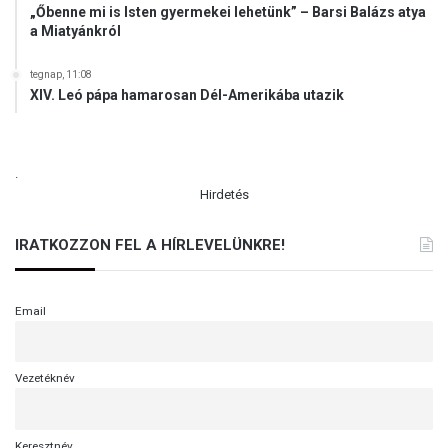
o
„Őbenne mi is Isten gyermekei lehetünk” – Barsi Balázs atya
n
g
a Miatyánkról
e
a
k
d
tegnap, 11:08
n
XIV. Leó pápa hamarosan Dél-Amerikába utazik
i
.
Hirdetés
IRATKOZZON FEL A HÍRLEVELÜNKRE!
Email
Vezetéknév
Keresztnév