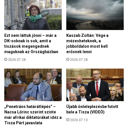
r
l
g
e
y
z
a
á
l
r
n
u
Ezt nem láttuk jönni – már a
Kaszab Zoltán: Vége a
a
DK-soknak is sok, amit a
mézesheteknek, a
l
a
tiszások megengednek
jobboldalon most kell
t
m
maguknak az Országházban
erősnek lenni
á
ó
v
2026.07.28.
2026.07.28.
d
a
o
l
s
e
í
l
t
k
o
e
t
l
t
„Penetráns határátlépés” –
Újabb önleleplezésbe futott
l
b
Nacsa Lőrinc szerint szinte
bele a Tisza (VIDEÓ)
e
é
már afrikai diktatúrákat idéz a
n
2026.07.13.
k
Tisza Párt javaslata
e