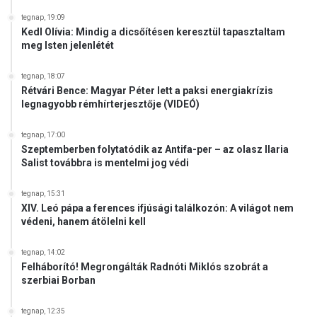
z
o
e
tegnap, 19:09
n
Kedl Olívia: Mindig a dicsőítésen keresztül tapasztaltam
t
t
meg Isten jelenlétét
ő
e
k
g
n
tegnap, 18:07
y
Rétvári Bence: Magyar Péter lett a paksi energiakrízis
e
e
legnagyobb rémhírterjesztője (VIDEÓ)
k
l
,
ő
tegnap, 17:00
é
r
Szeptemberben folytatódik az Antifa-per – az olasz Ilaria
s
e
Salist továbbra is mentelmi jog védi
e
n
t
e
tegnap, 15:31
t
m
XIV. Leó pápa a ferences ifjúsági találkozón: A világot nem
ő
a
védeni, hanem átölelni kell
l
k
r
a
tegnap, 14:02
e
r
Felháborító! Megrongálták Radnóti Miklós szobrát a
t
j
szerbiai Borban
t
a
e
f
tegnap, 12:35
g