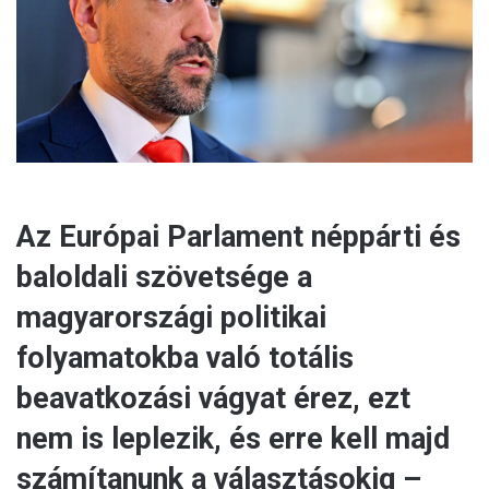
a
i
l
Az Európai Parlament néppárti és
baloldali szövetsége a
magyarországi politikai
folyamatokba való totális
beavatkozási vágyat érez, ezt
nem is leplezik, és erre kell majd
számítanunk a választásokig –