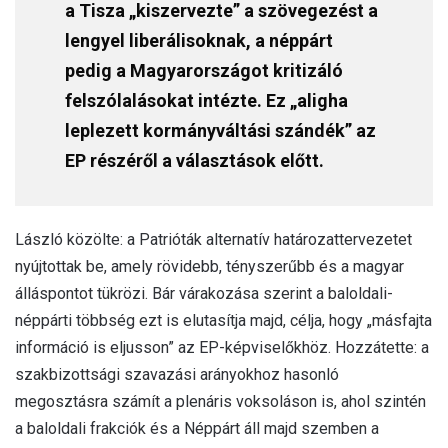
a Tisza „kiszervezte” a szövegezést a
lengyel liberálisoknak, a néppárt
pedig a Magyarországot kritizáló
felszólalásokat intézte. Ez „aligha
leplezett kormányváltási szándék” az
EP részéről a választások előtt.
László közölte: a Patrióták alternatív határozattervezetet
nyújtottak be, amely rövidebb, tényszerűbb és a magyar
álláspontot tükrözi. Bár várakozása szerint a baloldali-
néppárti többség ezt is elutasítja majd, célja, hogy „másfajta
információ is eljusson” az EP-képviselőkhöz. Hozzátette: a
szakbizottsági szavazási arányokhoz hasonló
megosztásra számít a plenáris voksoláson is, ahol szintén
a baloldali frakciók és a Néppárt áll majd szemben a