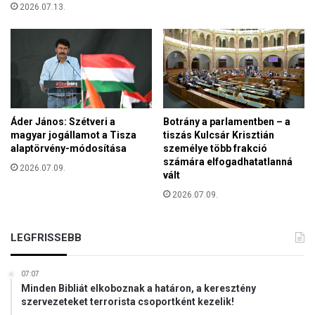
e
2026.07.13.
s
t
z
e
á
r
m
v
o
r
l
ő
n
l
i
,
Áder János: Szétveri a
Botrány a parlamentben – a
u
a
magyar jogállamot a Tisza
tiszás Kulcsár Krisztián
k
F
alaptörvény-módosítása
személye több frakció
a
számára elfogadhatatlanná
e
2026.07.09.
z
vált
h
e
é
2026.07.09.
u
r
r
H
ó
á
LEGFRISSEBB
p
z
a
v
i
07:07
i
Minden Bibliát elkoboznak a határon, a keresztény
v
s
szervezeteket terrorista csoportként kezelik!
e
z