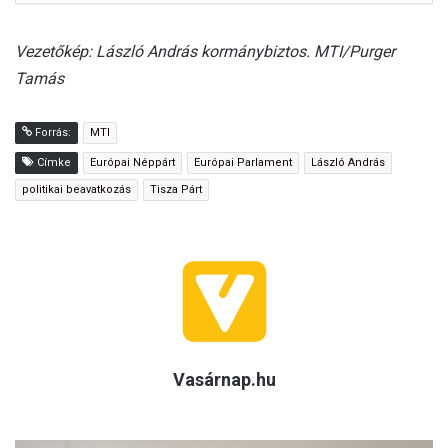
Vezetőkép: László András kormánybiztos. MTI/Purger
Tamás
Forrás:
MTI
Címke
Európai Néppárt
Európai Parlament
László András
politikai beavatkozás
Tisza Párt
Vasárnap.hu