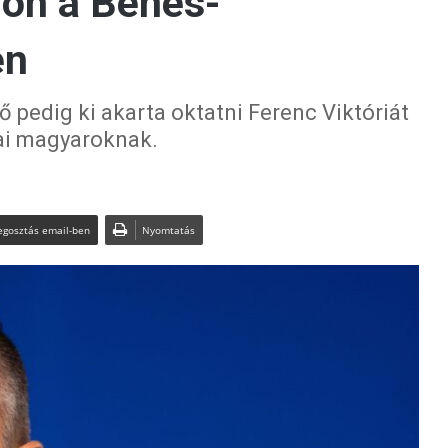
jon a Benes-
en
 pedig ki akarta oktatni Ferenc Viktóriát
jai magyaroknak.
gosztás email-ben
Nyomtatás