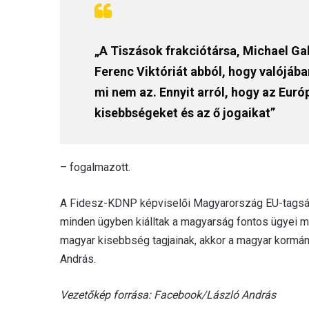
„A Tiszások frakciótársa, Michael Gah
Ferenc Viktóriát abból, hogy valójáb
mi nem az. Ennyit arról, hogy az Eur
kisebbségeket és az ő jogaikat”
– fogalmazott.
A Fidesz-KDNP képviselői Magyarország EU-tagsá
minden ügyben kiálltak a magyarság fontos ügyei mel
magyar kisebbség tagjainak, akkor a magyar kormán
András.
Vezetőkép forrása: Facebook/László András