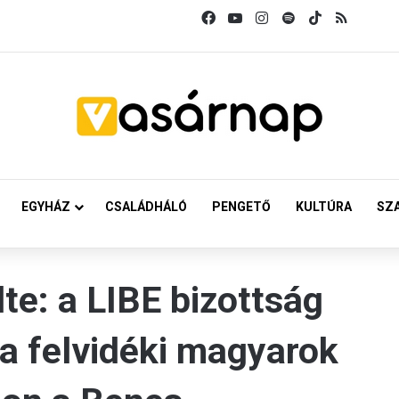
Facebook
YouTube
Instagram
Spotify
TikTok
RSS
EGYHÁZ
CSALÁDHÁLÓ
PENGETŐ
KULTÚRA
SZ
te: a LIBE bizottság
a felvidéki magyarok