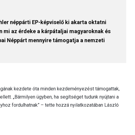
ler néppárti EP-képviselő ki akarta oktatni
an mi az érdeke a kárpátaljai magyaroknak és
ópai Néppárt mennyire támogatja a nemzeti
gának kezdete óta minden kezdeményezést támogattak,
lett. „Bármilyen ügyben, ha segítséget tudunk nyújtani a
yhoz fordulhatnak” – tette hozzá nyilatkozatában László