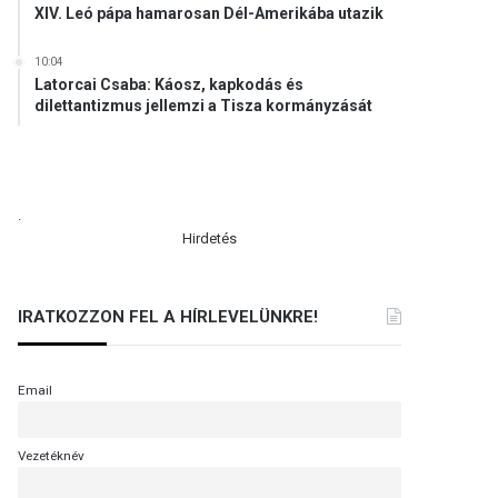
XIV. Leó pápa hamarosan Dél-Amerikába utazik
10:04
Latorcai Csaba: Káosz, kapkodás és
dilettantizmus jellemzi a Tisza kormányzását
.
Hirdetés
IRATKOZZON FEL A HÍRLEVELÜNKRE!
Email
Vezetéknév