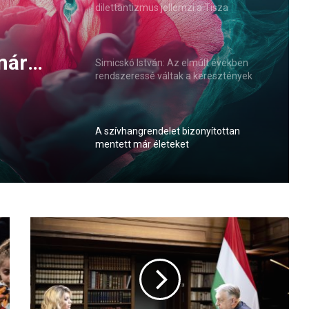
dilettantizmus jellemzi a Tisza
kormányzását
ták
 a
Simicskó István: Az elmúlt években
rendszeressé váltak a keresztények
elleni agresszív megnyilvánulások
A szívhangrendelet bizonyítottan
mentett már életeket
már
O
r
b
á
n
V