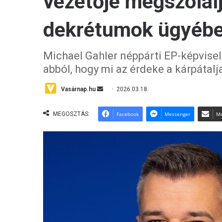
vezetője megszólal
dekrétumok ügyéb
Michael Gahler néppárti EP-képviselő
abból, hogy mi az érdeke a kárpátal
Vasárnap.hu
S
2026.03.18.
e
n
MEGOSZTÁS:
Facebook
Messenger
Me
d
a
n
e
m
a
i
l