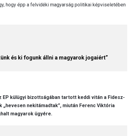
 úgy, hogy épp a felvidéki magyarság politikai képviseletében
zünk és ki fogunk állni a magyarok jogaiért”
EP külügyi bizottságában tartott keddi vitán a Fidesz-
k „hevesen nekitámadtak”, miután Ferenc Viktória
ghalt magyarok ügyére.