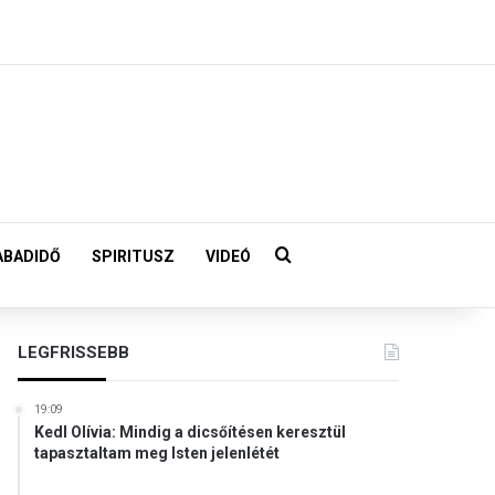
Keresés:
ABADIDŐ
SPIRITUSZ
VIDEÓ
LEGFRISSEBB
19:09
Kedl Olívia: Mindig a dicsőítésen keresztül
tapasztaltam meg Isten jelenlétét