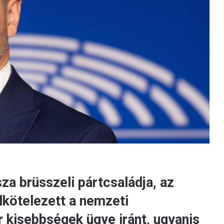
za brüsszeli pártcsaládja, az
kötelezett a nemzeti
 kisebbségek ügye iránt, ugyanis