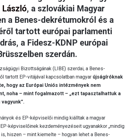
 László
, a szlovákiai Magyar
en a Benes-dekrétumokról és a
ről tartott európai parlamenti
András, a Fidesz-KDNP európai
 Brüsszelben szerdán.
azságügyi Bizottságának (LIBE) szerdai, a Benes-
l tartott EP-vitájával kapcsolatban magyar
újságíróknak
te, hogy az Európai Uniós intézmények nem
t, noha – mint fogalmazott – „ezt tapasztalhattuk a
i vagyunk”.
mányok és EP-képviselői mindig kiálltak a magyar
P EP-képviselőinek kezdeményezéseit ugyanakkor „mindig
n is, hiszen – mint kiemelte – hogyan lehet a Benes-