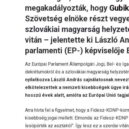
megakadályozták, hogy
Gubik
Szövetség elnöke részt vegy
szlovákiai magyarság helyzeté
vitán – jelentette ki László 
parlamenti (EP-) képviselője
Az Európai Parlament Állampolgári Jogi, Bel- és Ig
dekrétumokról és a szlovákiai magyarság helyzetérő
nyilatkozva László András sajnálatosnak nevez
elkötelezettek a nemzeti kisebbségek ügye irán
hosszú évek alatt, amióta az Európai Unió tagja
Arra hívta fel a figyelmet, hogy a Fidesz-KDNP-kor
kisebbség jogai mellett. Elmonda: az Fidesz-KDN
lesöpörték az asztalról”. Így lesz ez a szerdai vitá