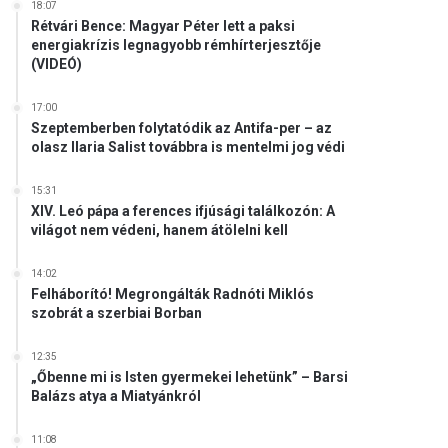
18:07
Rétvári Bence: Magyar Péter lett a paksi
energiakrízis legnagyobb rémhírterjesztője
(VIDEÓ)
17:00
Szeptemberben folytatódik az Antifa-per – az
olasz Ilaria Salist továbbra is mentelmi jog védi
15:31
XIV. Leó pápa a ferences ifjúsági találkozón: A
világot nem védeni, hanem átölelni kell
14:02
Felháborító! Megrongálták Radnóti Miklós
szobrát a szerbiai Borban
12:35
„Őbenne mi is Isten gyermekei lehetünk” – Barsi
Balázs atya a Miatyánkról
11:08