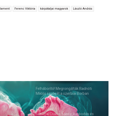
rlament
Ferenc Viktória
kárpátaljai magyarok
László András
Felháborító! Megrongálták Radnóti
Miklós szobrát a szerbiai Borban
Latorcai Csaba: Káosz, kapkodás és