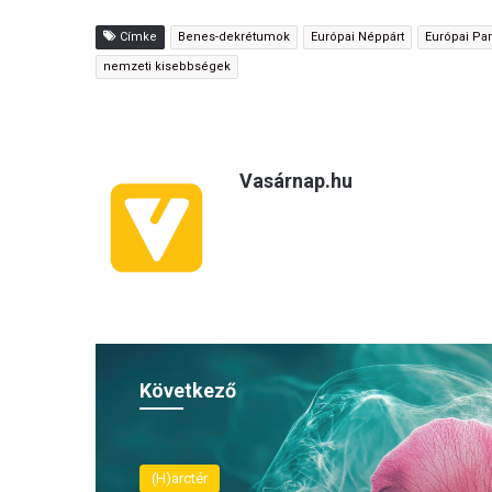
Címke
Benes-dekrétumok
Európai Néppárt
Európai Pa
nemzeti kisebbségek
Vasárnap.hu
Következő
(H)arctér