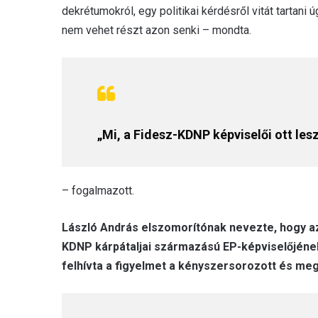
dekrétumokról, egy politikai kérdésről vitát tartani
nem vehet részt azon senki – mondta.
„Mi, a Fidesz-KDNP képviselői ott les
– fogalmazott.
László András elszomorítónak nevezte, hogy az 
KDNP kárpátaljai származású EP-képviselőjéne
felhívta a figyelmet a kényszersorozott és me