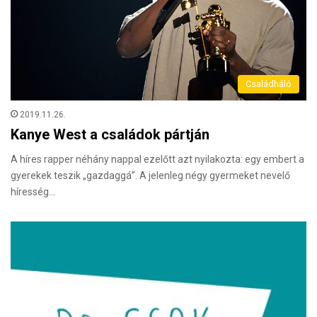
Családháló
2019.11.26.
Kanye West a családok pártján
A híres rapper néhány nappal ezelőtt azt nyilakozta: egy embert a
gyerekek teszik „gazdaggá”. A jelenleg négy gyermeket nevelő
híresség…