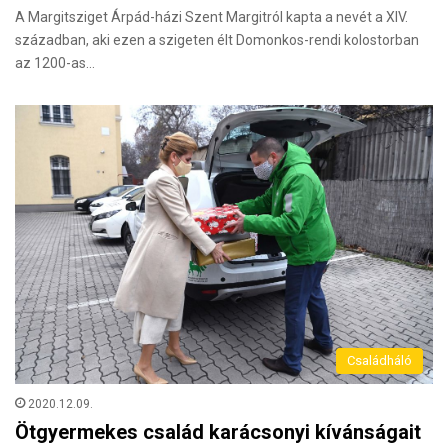
A Margitsziget Árpád-házi Szent Margitról kapta a nevét a XIV.
században, aki ezen a szigeten élt Domonkos-rendi kolostorban
az 1200-as…
Családháló
2020.12.09.
Ötgyermekes család karácsonyi kívánságait