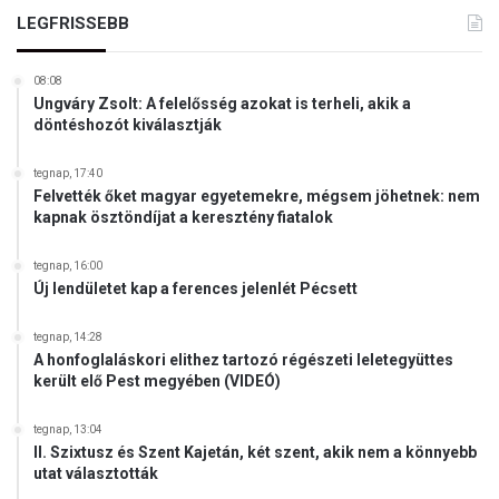
LEGFRISSEBB
08:08
Ungváry Zsolt: A felelősség azokat is terheli, akik a
döntéshozót kiválasztják
tegnap, 17:40
Felvették őket magyar egyetemekre, mégsem jöhetnek: nem
kapnak ösztöndíjat a keresztény fiatalok
tegnap, 16:00
Új lendületet kap a ferences jelenlét Pécsett
tegnap, 14:28
A honfoglaláskori elithez tartozó régészeti leletegyüttes
került elő Pest megyében (VIDEÓ)
tegnap, 13:04
II. Szixtusz és Szent Kajetán, két szent, akik nem a könnyebb
utat választották