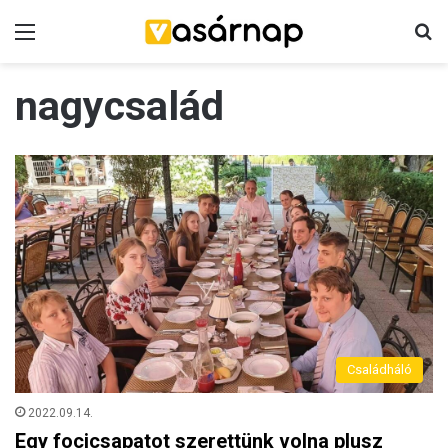
Menü
K
nagycsalád
Családháló
2022.09.14.
Egy focicsapatot szerettünk volna plusz