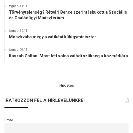
tegnap, 11:11
Törvénytelenség? Rétvári Bence szerint lebukott a Szociális
és Családügyi Minisztérium
tegnap, 10:14
Moszkvába megy a vatikáni külügyminiszter
tegnap, 09:12
Kaszab Zoltán: Most lett volna valódi szükség a közmédiára
.
Hirdetés
IRATKOZZON FEL A HÍRLEVELÜNKRE!
Email