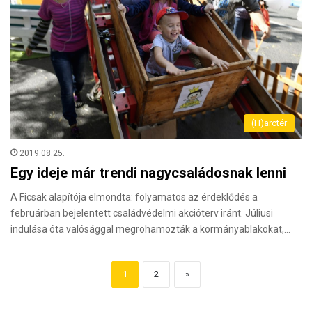
(H)arctér
2019.08.25.
Egy ideje már trendi nagycsaládosnak lenni
A Ficsak alapítója elmondta: folyamatos az érdeklődés a
februárban bejelentett családvédelmi akcióterv iránt. Júliusi
indulása óta valósággal megrohamozták a kormányablakokat,…
1
2
»