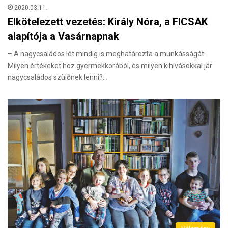
2020.03.11.
Elkötelezett vezetés: Király Nóra, a FICSAK
alapítója a Vasárnapnak
– A nagycsaládos lét mindig is meghatározta a munkásságát.
Milyen értékeket hoz gyermekkorából, és milyen kihívásokkal jár
nagycsaládos szülőnek lenni?…