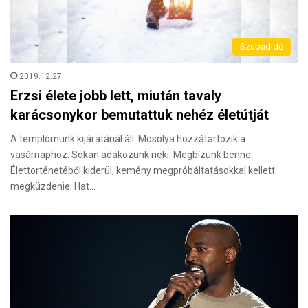
Szabadidő
2019.12.27.
Erzsi élete jobb lett, miután tavaly
karácsonykor bemutattuk nehéz életútját
A templomunk kijáratánál áll. Mosolya hozzátartozik a
vasárnaphoz. Sokan adakozunk neki. Megbízunk benne.
Élettörténetéből kiderül, kemény megpróbáltatásokkal kellett
megküzdenie. Hat…