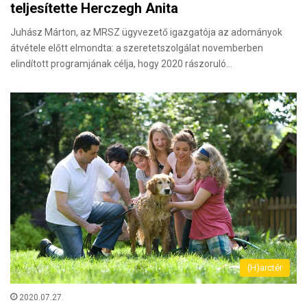
teljesítette Herczegh Anita
Juhász Márton, az MRSZ ügyvezető igazgatója az adományok
átvétele előtt elmondta: a szeretetszolgálat novemberben
elindított programjának célja, hogy 2020 rászoruló…
(H)arctér
2020.07.27.