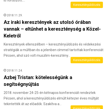
is hordozott.…
Keresztényüldözés
2018.11.29.
Az iraki keresztények az utolsó órában
vannak – eltűnhet a kereszténység a Közel-
Keletről
Keresztények ellenszélben – keresztényüldözés és védekezési
stratégiák a múltban és a jelenben címmel tartottak konferenciát
Pécsen, ahol szó volt muszlim-keresztény…
Keresztényüldözés
2018.11.24.
Azbej Tristan: kötelességünk a
segítségnyújtás
2018. november 24-25-én kétnapos konferenciát rendeztek
Pécsen, ahol a keresztényüldözés elmúlt kétezer éves múltját
tekintették át az előadók. Szakítva a…
Keresztényüldözés