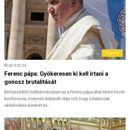
(H)arctér
2019.02.24.
Ferenc pápa: Gyökeresen ki kell irtani a
gonosz brutalitását
Befejeződött Vatikánvárosban az a Ferenc pápa által életre hívott
konferencia, melynek deklarált célja volt, hogy a kiskorúak
védelmében konkrét és…