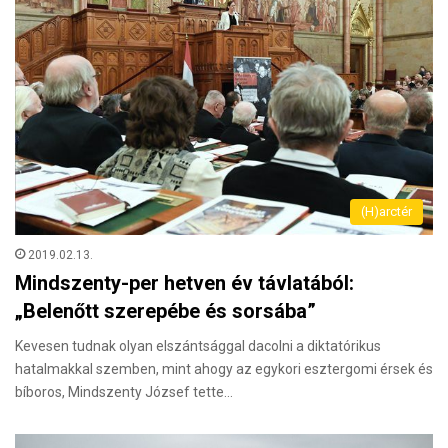
(H)arctér
2019.02.13.
Mindszenty-per hetven év távlatából:
„Belenőtt szerepébe és sorsába”
Kevesen tudnak olyan elszántsággal dacolni a diktatórikus
hatalmakkal szemben, mint ahogy az egykori esztergomi érsek és
bíboros, Mindszenty József tette…