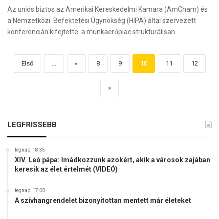
Az uniós biztos az Amerikai Kereskedelmi Kamara (AmCham) és
a Nemzetközi Befektetési Ügynökség (HIPA) által szervezett
konferencián kifejtette: a munkaerőpiac strukturálisan…
Első
...
«
8
9
10
11
12
»
LEGFRISSEBB
tegnap, 18:35
XIV. Leó pápa: Imádkozzunk azokért, akik a városok zajában
keresik az élet értelmét (VIDEÓ)
tegnap, 17:00
A szívhangrendelet bizonyítottan mentett már életeket