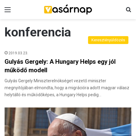
Menü
K
konferencia
Keresztényüldözés
2019.03.23.
Gulyás Gergely: A Hungary Helps egy jól
működő modell
Gulyás Gergely Miniszterelnökséget vezető miniszter
megnyitójában elmondta, hogy a migrációra adott magyar válasz
helytálló és működőképes, a Hungary Helps pedig…