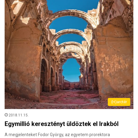
(H)arctér
2018.11.15.
Egymillió keresztényt üldöztek el Irakból
A megjelenteket Fodor György, az egyetem prorektora