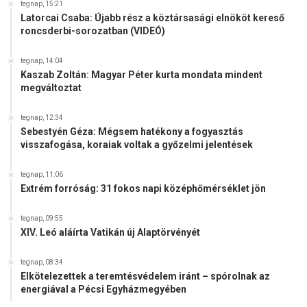
tegnap, 15:21
Latorcai Csaba: Újabb rész a köztársasági elnököt kereső
roncsderbi-sorozatban (VIDEÓ)
tegnap, 14:04
Kaszab Zoltán: Magyar Péter kurta mondata mindent
megváltoztat
tegnap, 12:34
Sebestyén Géza: Mégsem hatékony a fogyasztás
visszafogása, koraiak voltak a győzelmi jelentések
tegnap, 11:06
Extrém forróság: 31 fokos napi középhőmérséklet jön
tegnap, 09:55
XIV. Leó aláírta Vatikán új Alaptörvényét
tegnap, 08:34
Elkötelezettek a teremtésvédelem iránt – spórolnak az
energiával a Pécsi Egyházmegyében