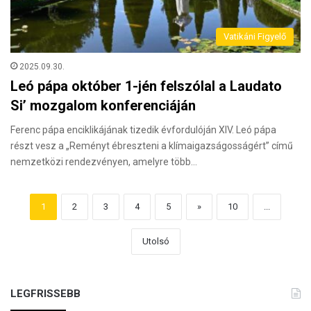
Vatikáni Figyelő
2025.09.30.
Leó pápa október 1-jén felszólal a Laudato
Si’ mozgalom konferenciáján
Ferenc pápa enciklikájának tizedik évfordulóján XIV. Leó pápa
részt vesz a „Reményt ébreszteni a klímaigazságosságért” című
nemzetközi rendezvényen, amelyre több…
1
2
3
4
5
»
10
...
Utolsó
LEGFRISSEBB