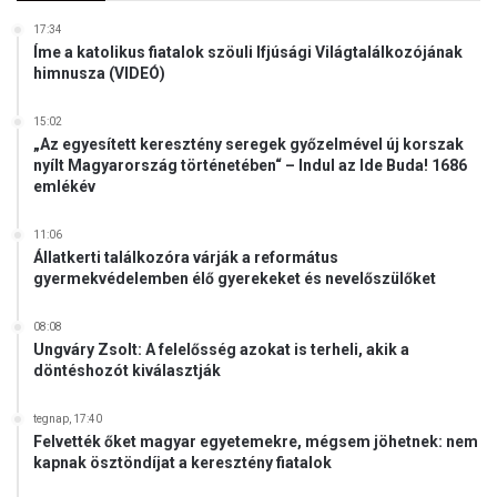
17:34
Íme a katolikus fiatalok szöuli Ifjúsági Világtalálkozójának
himnusza (VIDEÓ)
15:02
„Az egyesített keresztény seregek győzelmével új korszak
nyílt Magyarország történetében“ – Indul az Ide Buda! 1686
emlékév
11:06
Állatkerti találkozóra várják a református
gyermekvédelemben élő gyerekeket és nevelőszülőket
08:08
Ungváry Zsolt: A felelősség azokat is terheli, akik a
döntéshozót kiválasztják
tegnap, 17:40
Felvették őket magyar egyetemekre, mégsem jöhetnek: nem
kapnak ösztöndíjat a keresztény fiatalok