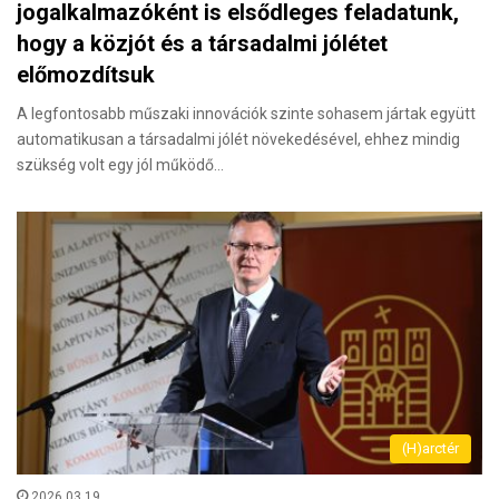
jogalkalmazóként is elsődleges feladatunk,
hogy a közjót és a társadalmi jólétet
előmozdítsuk
A legfontosabb műszaki innovációk szinte sohasem jártak együtt
automatikusan a társadalmi jólét növekedésével, ehhez mindig
szükség volt egy jól működő…
(H)arctér
2026.03.19.