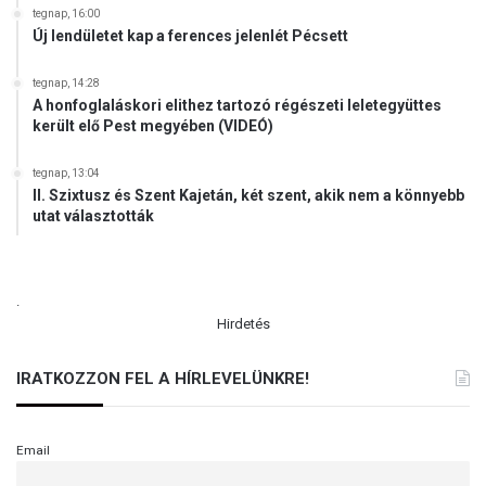
tegnap, 16:00
Új lendületet kap a ferences jelenlét Pécsett
tegnap, 14:28
A honfoglaláskori elithez tartozó régészeti leletegyüttes
került elő Pest megyében (VIDEÓ)
tegnap, 13:04
II. Szixtusz és Szent Kajetán, két szent, akik nem a könnyebb
utat választották
.
Hirdetés
IRATKOZZON FEL A HÍRLEVELÜNKRE!
Email