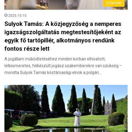
(H)arctér
2025.10.10.
Sulyok Tamás: A közjegyzőség a nemperes
igazságszolgáltatás megtestesítőjeként az
egyik fő tartópillér, alkotmányos rendünk
fontos része lett
A jogállam működtetéséhez minden korban elhivatott,
lelkiismeretes, felkészült jogász szakemberekre van szükség –
mondta Sulyok Tamás köztársasági elnök a polgári…