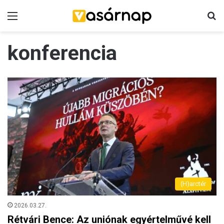
Menü
K
konferencia
(H)arctér
2026.03.27.
Rétvári Bence: Az uniónak egyértelművé kell