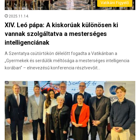
Vatikáni Figyelő
2025.11.14.
XIV. Leó pápa: A kiskorúak különösen ki
vannak szolgáltatva a mesterséges
intelligenciának
A Szentatya csütörtökön délelőtt fogadta a Vatikánban a
„Gyermekek és serdülők méltósága a mesterséges intelligencia
korában” – elnevezésű konferencia résztvevőit…