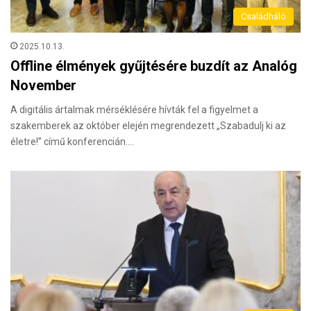
Családháló
2025.10.13.
Offline élmények gyűjtésére buzdít az Analóg
November
A digitális ártalmak mérséklésére hívták fel a figyelmet a
szakemberek az október elején megrendezett „Szabadulj ki az
életre!” című konferencián.…