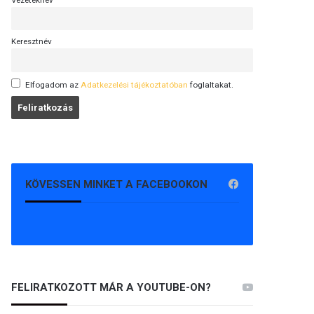
Vezetéknév
Keresztnév
Elfogadom az
Adatkezelési tájékoztatóban
foglaltakat.
KÖVESSEN MINKET A FACEBOOKON
FELIRATKOZOTT MÁR A YOUTUBE-ON?