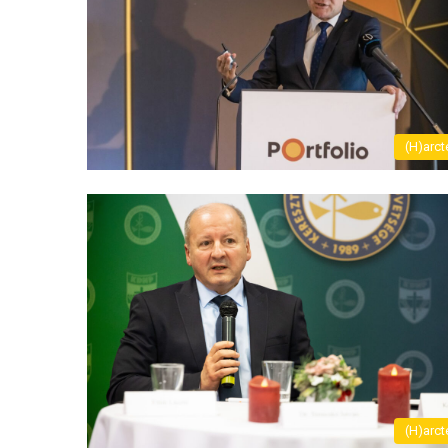
(H)arct
(H)arct