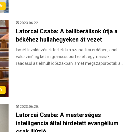
ér
2023.06.22.
Latorcai Csaba: A balliberálisok útja a
békéhez hullahegyeken át vezet
Ismét lövöldözések törtek ki a szabadkai erdőben, ahol
valószínűleg két migránscsoport esett egymásnak,
ráadásul az elmúlt időszakban ismét megszaporodtak a…
ér
2023.06.20.
Latorcai Csaba: A mesterséges
intelligencia által hirdetett evangélium
csak illúzió