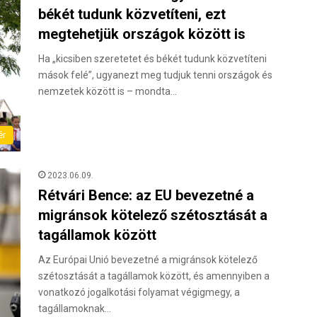
békét tudunk közvetíteni, ezt
megtehetjük országok között is
Ha „kicsiben szeretetet és békét tudunk közvetíteni
mások felé”, ugyanezt meg tudjuk tenni országok és
nemzetek között is – mondta…
ér
2023.06.09.
Rétvári Bence: az EU bevezetné a
migránsok kötelező szétosztását a
tagállamok között
Az Európai Unió bevezetné a migránsok kötelező
szétosztását a tagállamok között, és amennyiben a
vonatkozó jogalkotási folyamat végigmegy, a
tagállamoknak…