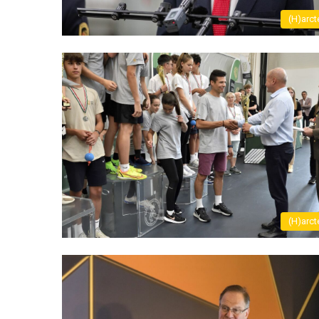
(H)arct
(H)arct