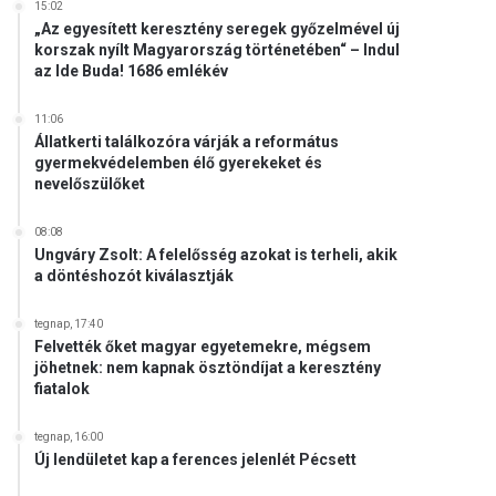
15:02
„Az egyesített keresztény seregek győzelmével új
korszak nyílt Magyarország történetében“ – Indul
az Ide Buda! 1686 emlékév
11:06
Állatkerti találkozóra várják a református
gyermekvédelemben élő gyerekeket és
nevelőszülőket
08:08
Ungváry Zsolt: A felelősség azokat is terheli, akik
a döntéshozót kiválasztják
tegnap, 17:40
Felvették őket magyar egyetemekre, mégsem
jöhetnek: nem kapnak ösztöndíjat a keresztény
fiatalok
tegnap, 16:00
Új lendületet kap a ferences jelenlét Pécsett