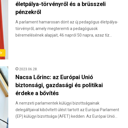
életpálya-törvényről és a brüsszeli
pénzekről
A parlament hamarosan dönt az új pedagógus életpálya-
törvényről, amely megteremti a pedagógusok
béremelésének alapjait, 46 napról 50 napra, azaz tíz…
ér
2023.06.28.
Nacsa Lőrinc: az Európai Unió
biztonsági, gazdasági és politikai
érdeke a bővítés
A nemzeti parlamentek külügyi bizottságainak
delegáltjaival kibővített ülést tartott az Európai Parlament
(EP) külügyi bizottsága (AFET) kedden. Az Európai Unió…