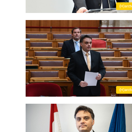
(H)arct
(H)arct