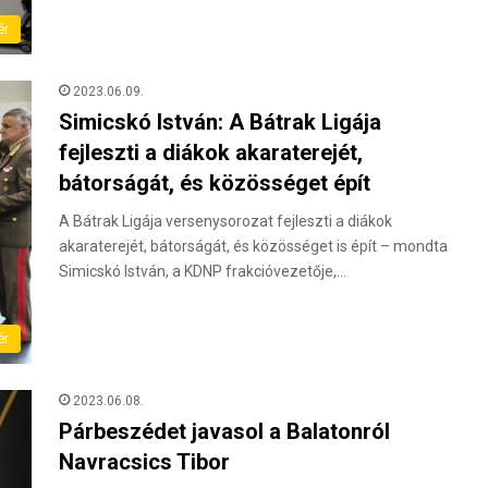
ér
2023.06.09.
Simicskó István: A Bátrak Ligája
fejleszti a diákok akaraterejét,
bátorságát, és közösséget épít
A Bátrak Ligája versenysorozat fejleszti a diákok
akaraterejét, bátorságát, és közösséget is épít – mondta
Simicskó István, a KDNP frakcióvezetője,…
ér
2023.06.08.
Párbeszédet javasol a Balatonról
Navracsics Tibor