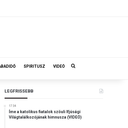
Keresés:
ABADIDŐ
SPIRITUSZ
VIDEÓ
LEGFRISSEBB
17:34
Íme a katolikus fiatalok szöuli Ifjúsági
Világtalálkozójának himnusza (VIDEÓ)