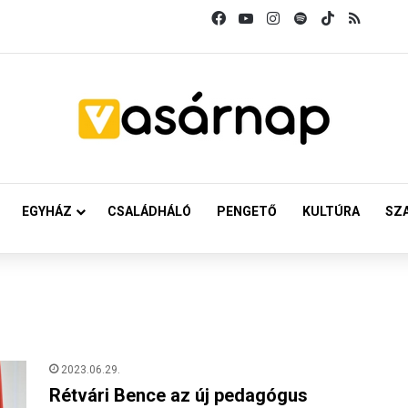
Facebook
YouTube
Instagram
Spotify
TikTok
RSS
EGYHÁZ
CSALÁDHÁLÓ
PENGETŐ
KULTÚRA
SZ
2023.06.29.
Rétvári Bence az új pedagógus