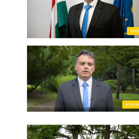
Refl
(H)arct