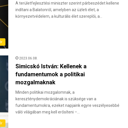
A területfejlesztési miniszter szerint párbeszédet kellene
indítani a Balatonról, amelyben az üzleti élet, a
környezetvédelem, a kulturális élet szereplői, a…
ér
2023.06.08.
Simicskó István: Kellenek a
fundamentumok a politikai
mozgalmaknak
Minden politikai mozgalomnak, a
kereszténydemokráciának is szüksége van a
fundamentumokra, ezeket napjaink egyre veszélyesebbé
váló világában meg kell erősíteni –…
ér