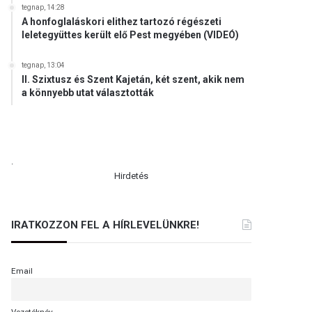
tegnap, 14:28
A honfoglaláskori elithez tartozó régészeti
leletegyüttes került elő Pest megyében (VIDEÓ)
tegnap, 13:04
II. Szixtusz és Szent Kajetán, két szent, akik nem
a könnyebb utat választották
.
Hirdetés
IRATKOZZON FEL A HÍRLEVELÜNKRE!
Email