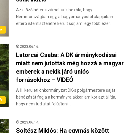
Az előző héten számoltunk be róla, hogy
Németországban egy, a hagyományostól alapjaiban
eltérő istentiszteletre került sor, ami egy több ezer…
ex
2023.06.16.
Latorcai Csaba: A DK ármánykodásai
miatt nem jutottak még hozzá a magyar
emberek a nekik járó uniós
forrásokhoz – VIDEÓ
A III. kerületi önkormányzat DK-s polgármestere saját
bénázását fogja a kormányra akkor, amikor azt állítja,
ér
hogy nem tud utat felújítani,…
2023.06.14.
Soltész Miklós: Ha egymás között