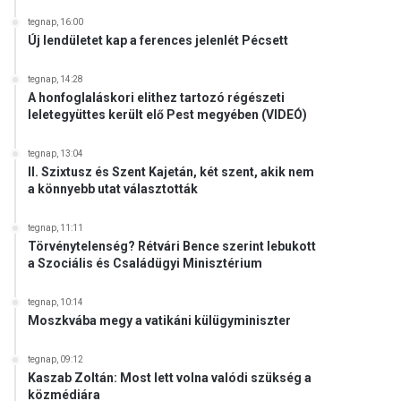
tegnap, 16:00
Új lendületet kap a ferences jelenlét Pécsett
tegnap, 14:28
A honfoglaláskori elithez tartozó régészeti
leletegyüttes került elő Pest megyében (VIDEÓ)
tegnap, 13:04
II. Szixtusz és Szent Kajetán, két szent, akik nem
a könnyebb utat választották
tegnap, 11:11
Törvénytelenség? Rétvári Bence szerint lebukott
a Szociális és Családügyi Minisztérium
tegnap, 10:14
Moszkvába megy a vatikáni külügyminiszter
tegnap, 09:12
Kaszab Zoltán: Most lett volna valódi szükség a
közmédiára