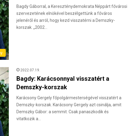
Bagdy Gáborral, a Kereszténydemokrata Néppárt fővárosi
szervezetének elnökével beszélgettünk a főváros
jelenéről és arról, hogy kezd visszatérni a Demszky-
korszak. „2002…
ny
2022.07.19.
Bagdy: Karácsonnyal visszatért a
Demszky-korszak
Karácsony Gergely főpolgármesterségével visszatért a
Demszky-korszak. Karácsony Gergely azt csinálja, amit
Demszky Gábor: a semmit. Csak panaszkodik és
vitatkozik a…