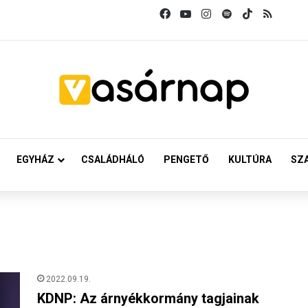
Facebook
YouTube
Instagram
Spotify
TikTok
RSS
EGYHÁZ
CSALÁDHÁLÓ
PENGETŐ
KULTÚRA
SZ
2022.09.19.
KDNP: Az árnyékkormány tagjainak