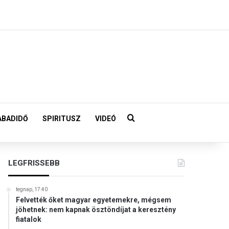
Keresés:
ABADIDŐ
SPIRITUSZ
VIDEÓ
LEGFRISSEBB
tegnap, 17:40
Felvették őket magyar egyetemekre, mégsem
jöhetnek: nem kapnak ösztöndíjat a keresztény
fiatalok