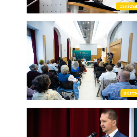
Családhá
(H)arct