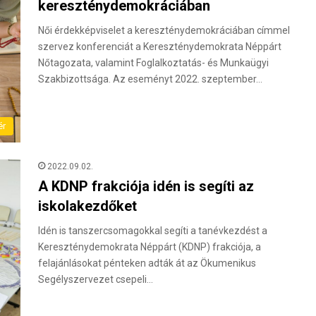
kereszténydemokráciában
Női érdekképviselet a kereszténydemokráciában címmel
szervez konferenciát a Kereszténydemokrata Néppárt
Nőtagozata, valamint Foglalkoztatás- és Munkaügyi
Szakbizottsága. Az eseményt 2022. szeptember…
ér
2022.09.02.
A KDNP frakciója idén is segíti az
iskolakezdőket
Idén is tanszercsomagokkal segíti a tanévkezdést a
Kereszténydemokrata Néppárt (KDNP) frakciója, a
felajánlásokat pénteken adták át az Ökumenikus
Segélyszervezet csepeli…