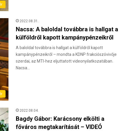
ér
2022.08.31.
Nacsa: A baloldal továbbra is hallgat a
külföldről kapott kampánypénzeikről
A baloldal továbbra is hallgat a külföldről kapott
kampánypénzeikről – mondta a KDNP frakciószóvivője
szerdai, az MTI-hez eljuttatott videonyilatkozatában.
Nacsa…
ér
2022.08.04.
Bagdy Gábor: Karácsony elkölti a
főváros megtakarítását – VIDEÓ