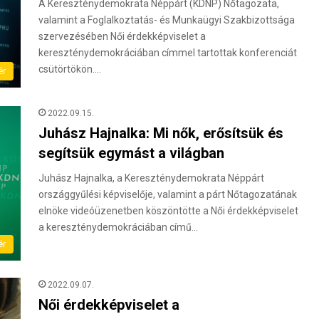
A Kereszténydemokrata Néppárt (KDNP) Nőtagozata,
valamint a Foglalkoztatás- és Munkaügyi Szakbizottsága
szervezésében Női érdekképviselet a
kereszténydemokráciában címmel tartottak konferenciát
csütörtökön.…
ér
2022.09.15.
Juhász Hajnalka: Mi nők, erősítsük és
segítsük egymást a világban
Juhász Hajnalka, a Kereszténydemokrata Néppárt
országgyűlési képviselője, valamint a párt Nőtagozatának
elnöke videóüzenetben köszöntötte a Női érdekképviselet
a kereszténydemokráciában című…
ér
2022.09.07.
Női érdekképviselet a