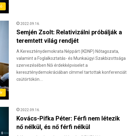
ló
2022.09.16.
Semjén Zsolt: Relativizálni próbálják a
teremtett világ rendjét
A Kereszténydemokrata Néppárt (KDNP) Nőtagozata,
valamint a Foglalkoztatás- és Munkaügyi Szakbizottsága
szervezésében Női érdekképviselet a
kereszténydemokráciában címmel tartottak konferenciát
csütörtökön.…
ér
2022.09.16.
Kovács-Pifka Péter: Férfi nem létezik
nő nélkül, és nő férfi nélkül