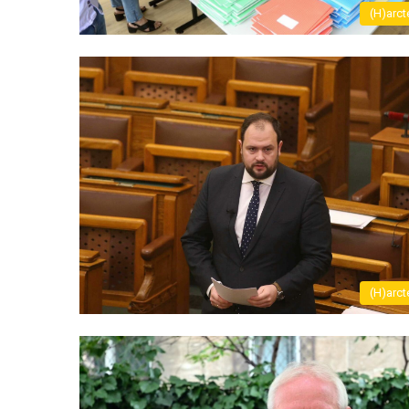
(H)arct
(H)arct