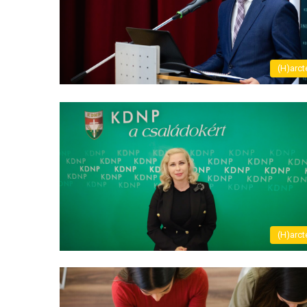
(H)arct
(H)arct