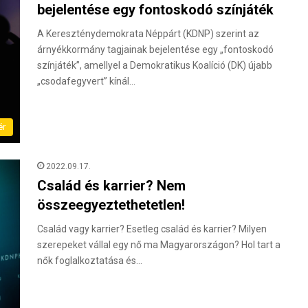
bejelentése egy fontoskodó színjáték
A Kereszténydemokrata Néppárt (KDNP) szerint az
árnyékkormány tagjainak bejelentése egy „fontoskodó
színjáték”, amellyel a Demokratikus Koalíció (DK) újabb
„csodafegyvert” kínál…
ér
2022.09.17.
Család és karrier? Nem
összeegyeztethetetlen!
Család vagy karrier? Esetleg család és karrier? Milyen
szerepeket vállal egy nő ma Magyarországon? Hol tart a
nők foglalkoztatása és…