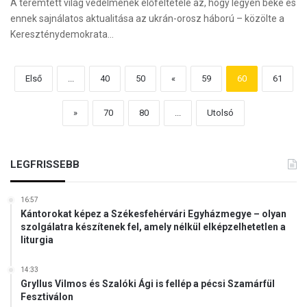
A teremtett világ védelmének előfeltétele az, hogy legyen béke és
ennek sajnálatos aktualitása az ukrán-orosz háború – közölte a
Kereszténydemokrata…
Első
...
40
50
«
59
60
61
»
70
80
...
Utolsó
LEGFRISSEBB
16:57
Kántorokat képez a Székesfehérvári Egyházmegye – olyan
szolgálatra készítenek fel, amely nélkül elképzelhetetlen a
liturgia
14:33
Gryllus Vilmos és Szalóki Ági is fellép a pécsi Szamárfül
Fesztiválon