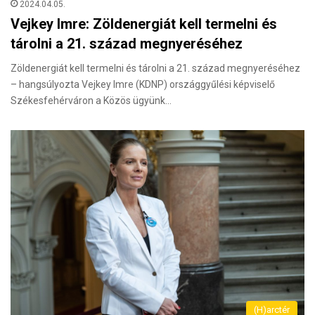
2024.04.05.
Vejkey Imre: Zöldenergiát kell termelni és
tárolni a 21. század megnyeréséhez
Zöldenergiát kell termelni és tárolni a 21. század megnyeréséhez
– hangsúlyozta Vejkey Imre (KDNP) országgyűlési képviselő
Székesfehérváron a Közös ügyünk…
(H)arctér