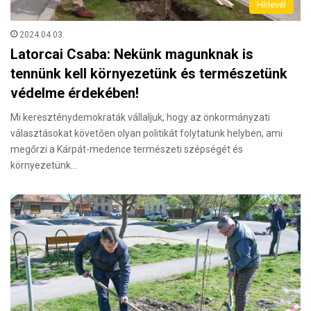
Hírlevél
2024.04.03.
Latorcai Csaba: Nekünk magunknak is
tennünk kell környezetünk és természetünk
védelme érdekében!
Mi kereszténydemokraták vállaljuk, hogy az önkormányzati
választásokat követően olyan politikát folytatunk helyben, ami
megőrzi a Kárpát-medence természeti szépségét és
környezetünk…