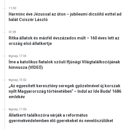
11:00
Harminc éve Jézussal az úton – jubileumi dicsőítő esttel ad
hálát Csiszér László
07:09
Ritka állatok és másfél évszázados múlt – 160 éves lett az
ország első állatkertje
tegnap, 17:34
Íme a katolikus fiatalok szöuli Ifjúsági Világtalálkozójának
himnusza (VIDEÓ)
tegnap, 15:02
„Az egyesített keresztény seregek győzelmével új korszak
nyílt Magyarország történetében“ – Indul az Ide Buda! 1686
emlékév
tegnap, 11:06
Állatkerti találkozóra várják a református
gyermekvédelemben élő gyerekeket és nevelőszülőket