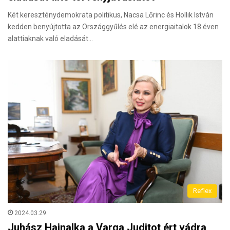
Két kereszténydemokrata politikus, Nacsa Lőrinc és Hollik István
kedden benyújtotta az Országgyűlés elé az energiaitalok 18 éven
alattiaknak való eladását…
Reflex
2024.03.29.
Juhász Hajnalka a Varga Juditot ért vádra