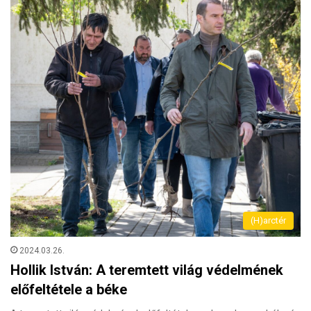
(H)arctér
2024.03.26.
Hollik István: A teremtett világ védelmének
előfeltétele a béke