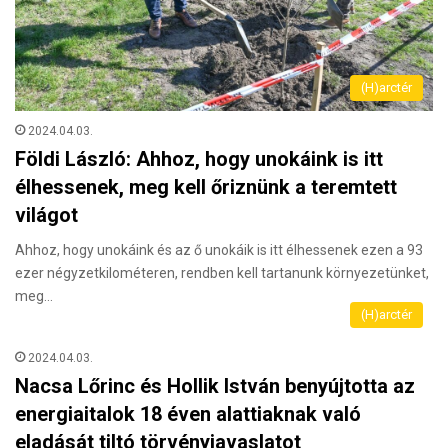
(H)arctér
2024.04.03.
Földi László: Ahhoz, hogy unokáink is itt
élhessenek, meg kell őriznünk a teremtett
világot
Ahhoz, hogy unokáink és az ő unokáik is itt élhessenek ezen a 93
ezer négyzetkilométeren, rendben kell tartanunk környezetünket,
meg…
(H)arctér
2024.04.03.
Nacsa Lőrinc és Hollik István benyújtotta az
energiaitalok 18 éven alattiaknak való
eladását tiltó törvényjavaslatot