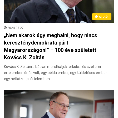
(H)arctér
2024.03.27.
„Nem akarok úgy meghalni, hogy nincs
kereszténydemokrata párt
Magyarországon!” – 100 éve született
Kovács K. Zoltán
Kovács K. Zoltánra bátran mondhatjuk: erkölcsi és szellemi
értelemben óriás volt, egy példa ember, egy küldetéses ember,
egy hétköznapi értelemben…